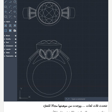
تتحدث ثلاث لغات ... ووجدت من موهبتها مجالا للتفرّد