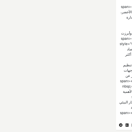
span><;
ين الأخضر،
ارة
 وأبرزت
ى طلبة المرحلة الجامعية كونه ركيزة لبناء القدرات المستقبلية.</span></p> <p
style="t
صاد
أكثر
dir="rtl">&nbsp;</p> <p style="text-align: justi;">ويأتي تنظيم
وجهات
ير عن
span></p> 
nbsp;</span><sp-
 مما يعكس الأهمية
لابتكار البيئي
span></p> <p-