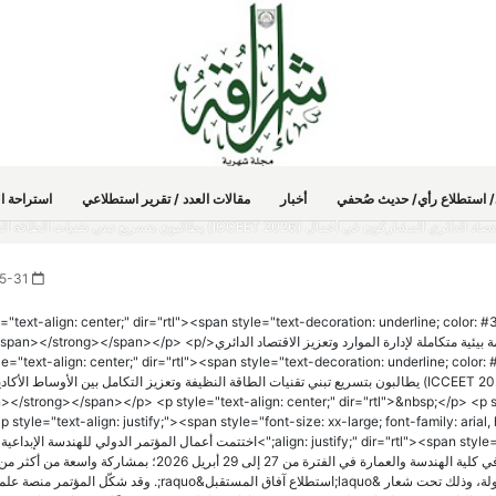
دد/ استطلاع رأي/ حديث صُحفي
أخبار
مقالات العدد / تقرير استطلاعي
استراحة ال
طالبوا بضرورة تطوير أنظمة بيئية متكاملة لإدارة الموارد وتعزيز الاقتصاد الدائري المشاركون في أعمال (ICCEET 2026) يطالبون بتسريع تبني تق
2026-05-31
le="text-align: center;" dir="rtl"><span style="text-decoration: underline; color:
family: arial, helvetica, sans-serif;">طالبوا بضرورة تطوير أنظمة بيئية متكاملة لإدارة الموارد وتعزيز الاقتصاد الدائري</span></strong></span></p> <p
le="text-align: center;" dir="rtl"><span style="text-decoration: underline; color
family: arial, helvetica, sans-serif;">المشاركون في أعمال (ICCEET 2026) يطالبون بتسريع تبني تقنيات الطاقة النظيفة وتعزيز التكامل بين الأوساط الأ
></strong></span></p> <p style="text-align: center;" dir="rtl">&nbsp;</p> <p style="text-a
p style="text-align: justify;"><span style="font-size: xx-large; font-family: aria
align: justify;" dir="rtl"><span style="font-size: xx-large; font-family: arial, helvetica, sans-serif;">اختتمت أعمال المؤتمر الدولي للهندسة الإبداعية
باحث وخبير ومختص يمثلون 33 جامعة ومؤسسة بحثية من نحو 20 دولة، وذلك تحت شعار &laquo;استطلاع آفاق المستقبل&raquo;. وقد