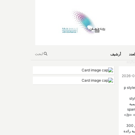
ابحث
عدد
أرشيف
نيات الطاقة النظيفة
<p sty
sty
كاديمية
span;
</p> <
والتقنيات الناشئة (ICCEET 2026)، الذي نظمته جامعة نزوى ممثلة في كلية الهندسة والعمارة في الفترة من 27 إلى 29 أبريل 2026؛ بمشاركة واسعة من أكثر من 300
 شكّل المؤتمر منصة علمية رائدة