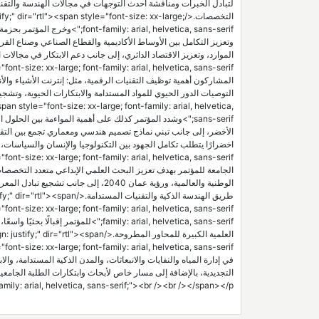
لتبادل الخبرات ومناقشة أحدث التوجهات في مجالات الهندسة والتقني
التخصصات.</ir="rtl"><span style="font-size: xx-large
: arial, helvetica, sans-serif
وتعزيز التكامل بين الأوساط الأكاديمية والقطاع الصناعي وصناع الق
المشاركون أهمية توظيف التقنيات الرقمية، مثل: إنترنت الأشياء والأنظ
span style="font-size: xx-large; font-family: arial, helvetica,
sans-serif;">وشدد المؤتمر كذلك على أهمية المواءمة بين الح
الأخضر، إلى جانب تبني نماذج تصميم هندسي ومعماري تجمع بين التقنيا
الجامعة للمؤتمر بهدف تعزيز البحث العلمي الإبداعي متعدد التخصصات
الوطنية والعالمية، ورؤية عمان 2040، إ
طريق الهندسة الذكية والتقنيا
العلمية الكبيرة للمحاور المطروحة.</n
في إدارة المياه والنفايات والانبعاثات، والمدن الذكية المستدامة، وا
ily: arial, helvetica, sans-serif;"><br /><br /></span></p>