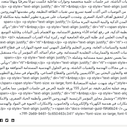
ات الناشئة، عبر جلسات علمية متخصصة وحوارات تفاعلية عكست تنوعًا معرفيًا ونهجًا متعدد
/p> <p style="text-align: justify;" dir="rtl">&nbsp;</p> <p style="text-align: justify;" d
font-family;">وخرج المؤتمر بحزمة من التوصيات التي أكدت أهمية تسريع تبني تقنيات الطاقة النظيفة، وفي مقدمتها الهيدروج
رار لتحقيق أهداف الحياد الصفري. وشددت التوصيات على ضرورة تطوير أنظمة بيئية متكاملة لإد
الموارد، وتعزيز الاقتصاد الدائري، إلى جانب دعم الابتكار في مجالات المدن الذكية والبنية التحتية المرنة مناخيًا.</span></p> <p style="text-align: justify;"
dir="rtl">&nbsp;</p> <p style="text-align: justify;" dir="rtl"><span style="font-size: xx-large; font-family: arial, helvetica, sans-serif;">وأكد
مة الذكية، في رفع كفاءة الأداء وتحقيق الاستدامة، مع الاهتمام بأمن البيانات وقابلية التوسع.
التوصيات الدور الحيوي للمواد المستدامة والابتكارات الحيوية، وتشجيع البحث العلمي لد
ext-align: justify;" dir="rtl">&nbsp;</p> <p style="text-align: justify;" dir="rtl"><
لول التقنية والسياسات العامة، وتعزيز التعليم والتأهيل المهني لسد فجوة المهارات في قطاع الاقت
ت الحديثة والممارسات التقليدية المستدامة. وفي ختام أعماله، أكد المؤتمر أن بناء مستقبل 
اخضرارًا يتطلب تكامل الجهود بين التكنولوجيا والإنسان والسياسات، بما يضمن تحقيق تنمية مستدامة وشاملة.</span></p> <p style="text-align: justify;"
fy;" dir="rtl"><span style="font-size: xx-large; font-family: arial, helvetica, sans-serif
 في مجالات الهندسة والتقنيات الناشئة، ودعم الحلول الهندسية المستدامة المتوافقة مع الت
لى جانب تشجيع تبادل المعرفة والتعاون البحثي بين الأكاديميين والباحثين والقطاع الصناعي، والإسهام في مشاريع التطو
ت المستدامة.</<p style="text-align: justify;" dir="rtl">&nbsp;</p> <p style="text-align: justify;" dir="rtl"><span
style="font-size: xx-large; font-family: arial, helvetica, sans-serif;">وقد شهدت عملية الاستعداد&an style="font-size: xx-large; font
family: arial, helvetica, sans-serif;">للمؤتمر إقبالًا بحثيًا واسعًا، وبعد عملية تحكيم دقيقة، تم اختيار 155 ورقة علمية لتُعرض في جلسات المؤتمر،
span></p> <p style="text-align: justify;" dir="rtl">&nbsp;</p> <p style="text-align: justify;" dir="rtl"><spa
style="font-size: xx-large; font-family: arial, helvetica, sans-serif;">وتشمل محاور المؤتمر الرئيسية: الهيدروجين الأخضر وأنظمة الحياد الصفري، وا
لابتكارات في هندسة الكهرباء والإلكترونيات والحاسوب، والابتكارات الحيوية في المواد والهندسة
التجديدية، بالإضافة إلى مسار خاص لأبحاث وابتكارات الطلبة الجامعيين.</ style="text-align: justify;"><span id="docs-internal-guid-f9fd6b24
7fff-2b69-9461-5c650463c341" style="font-size: xx-large; font-fam