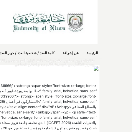
الرئيسة
عن إشراقة
كلمة العدد / شخصية العدد / حوار الع
وتعزيز التكامل بين الأوساط الأكاديمية والقطاع الصناعي
 #339966;"><strong><span style="font-size: xx-large; font-
: #339966;"><strong><span style="font-size: xx-large; font-
والقطاع الصناعي</lign: center;" dir="rtl">&nbsp
l, helvetica, sans-serif;">&nbsp;</span></p> <p style="text-