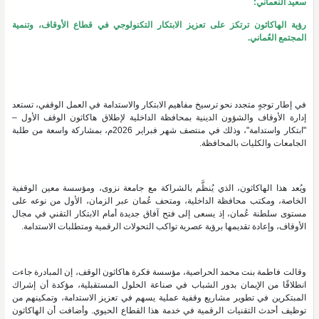
سعيد النعماني:
رؤية الهاكاثون ترتكز على تعزيز الابتكار التكنولوجي في قطاع الأوقاف، وتنمية
المجتمع العُماني.
في إطار توجهٍ متجدد نحو ترسيخ مفاهيم الابتكار والاستدامة في العمل الوقفي، تستعد
إدارة الأوقاف والشؤون الدينية بمحافظة الداخلية لإطلاق هاكاثون الوقف الأول –
"ابتكار واستدامة"، وذلك في منتصف شهر فبراير 2026م، بمشاركة واسعة من طلبة
الجامعات والكليات بالمحافظة.
ويُعد هذا الهاكاثون، الذي يُنظَّم بالشراكة مع جامعة نزوى، ومؤسسة معين الوقفية
الخاصة، ومكتب محافظة الداخلية، ومتحف عُمان عبر الزمان، الأول من نوعه على
مستوى سلطنة عُمان، إذ يسعى إلى فتح آفاق جديدة أمام الابتكار التقني في مجال
الأوقاف، وإعادة تقديمها برؤية عصرية تواكب التحولات الرقمية ومتطلبات الاستدامة.
وقالت فاطمة بنت محمد الحراصية، مؤسسة فكرة هاكاثون الوقف، إن المبادرة جاءت
انطلاقًا من الإيمان بدور الشباب في صناعة الحلول المستقبلية، مؤكدة أن إشراك
المبتكرين في تطوير مشاريع وقفية عملية يسهم في تعزيز الاستدامة، وتمكينهم من
توظيف أحدث التقنيات الرقمية في خدمة هذا القطاع الحيوي. وأضافت أن الهاكاثون