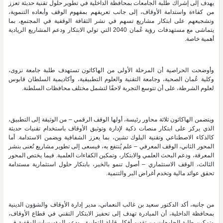
يهدف إلى إشراك طلبة الجامعات بمحافظة الداخلية في تطوير حلول تقنية حديثة تعزز
من كفاءة واستدامة الأوقاف، إلى جانب تعريفهم بمفهوم الوقف وأبعاده التنموية،
وتشجيعهم على ابتكار مشاريع تسهم في نشر الثقافة الوقفية في المجتمع، بما
يتماشى مع مستهدفات رؤية عُمان 2040 التي تولي الابتكار ودعم المشاريع الريادية
أهمية خاصة.
وأوضحت الحراصية أن المرحلة الأولى من الهاكاثون تستهدف طلبة جامعة نزوى،
وكلية عُمان الصحية، وجامعة التقنية والعلوم التطبيقية، وأكاديمية السلطان قابوس
لعلوم الشرطة، على أن تتوسع التجربة لاحقًا لتشمل مختلف محافظات السلطنة.
ويتضمن الهاكاثون ثلاثة محاور رئيسة، أولها الوقف الرقمي – من الوثيقة إلى التطبيق،
الذي يركز على ابتكار منصات ذكية لإدارة وتوثيق الأوقاف باستخدام تقنيات حديثة
كالذكاء الاصطناعي وتقنية البلوك تشين، بما يعزز الشفافية ويضمن الاستدامة. أما
المحور الثاني، الوقف المعرفي – علم يُنتفع به، فيسعى إلى تطوير مشاريع تُعنى بنشر
المعرفة، ودعم البحث العلمي والابتكار، وتمكين الكفاءات العلمية. فيما يختص المحور
الثالث، الوقف الاستثماري – أصول تنمو بالخير، بابتكار حلول استثمارية مستدامة
تحقق عوائد مالية وتخدم أغراض البر والتنمية.
من جانبه، أكد الدكتور سعيد بن غالب النعماني، مدير إدارة الأوقاف والشؤون الدينية
بمحافظة الداخلية، أن المبادرة تهدف إلى تحفيز الابتكار التقني في قطاع الأوقاف،
وتمكين طلبة الجامعات من تقديم أفكار قابلة للتطبيق، ودعم المؤسسات الوقفية في