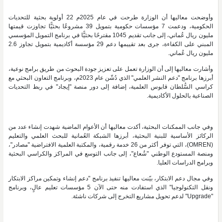
وأوضحت معاليها أن الوزارة طرحت في عام 2025م 22 أولوية بحثية للتحديات
الحكومية، ودعمت 7 مؤسسات حكومية بتمويل 39 مشروعًا بحثيًّا تجاوزت قيمتها
مليون ريال عُماني، إلى جانب تقديم 1045 مقترحًا بحثيًّا في برنامج التمويل المؤسسي
المبني على الكفاءة، جرى بعد تقييمها دعم 29 مؤسسة أكاديمية بتمويل تجاوز 2.6
مليون ريال عُماني.
وأشارت معاليها إلى أن الوزارة تعمل على تعزيز جودة البحوث من طريق برامج نوعية،
أبرزها برنامج "دعم النشر العلمي" الذي دُشّن عام 2023م، وبرنامج التعاون البحثي مع
كراسي السُّلطان قابوس العلمية، إضافة إلى دور منصة "إيجاد" في ربط التحديات
الصناعية بالحلول الأكاديمية.
وفي جانب الممكنات البحثية، أكدت معاليها أن الأعوام الماضية شهدت إنشاء عدد من
الركائز الأساسية للبنية البحثية، أبرزها الشبكة العُمانية للبحث العلمي والتعليم
(OMREN)، التي توفر أكثر من 26 خدمة رقمية، والمكتبة العلمية الافتراضية "مصادر"،
ومنصة المستودع الوطني "شُعاع"، إلى جانب التوسع في المراكز والكراسي البحثية
وبرامج الدراسات العليا.
وفي مجال دعم الابتكار، بيّنت معاليها تنفيذ برنامج "دعم إنشاء وتمكين مراكز الابتكار
ونقل التكنولوجيا" الذي استفادت منه حتى الآن 5 مؤسسات تعليم عالٍ، وبرنامج
"Upgrade" لدعم تحويل مشاريع التخرج إلى شركات ناشئة.