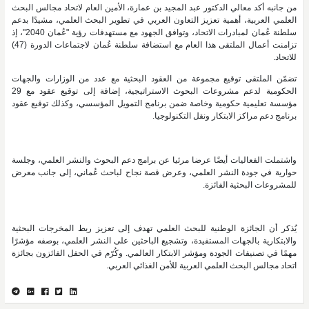
من جانبه أكد معالي الدكتور عبد المجيد بن عمارة، الأمين العام لاتحاد مجالس البحث
العلمي العربية، أهمية تعزيز التعاون العربي في تطوير البحث العلمي، مشيدًا بدعم
سلطنة عُمان لمبادرات الاتحاد، وتوافق الجهود مع مستهدفات رؤية "عُمان 2040"، إذ
تزامنت أعمال الملتقى هذا العام مع استضافة سلطنة عُمان لاجتماعات الدورة (47)
للاتحاد.
تضمّن الملتقى توقيع مجموعة من العقود البحثية مع عدد من الوزارات والجهات
الحكومية لدعم مشروعات البحوث الاستراتيجية، إضافة إلى توقيع عقود مع 29
مؤسسة تعليمية حكومية وخاصة ضمن برنامج التمويل المؤسسي، وكذلك توقيع عقود
برنامج دعم مراكز الابتكار ونقل التكنولوجيا.
واشتملت الفعاليات أيضًا عرضا مرئيا عن برامج دعم البحوث والنشر العلمي، وجلسة
حوارية في جودة النشر العلمي، وعرض قصة نجاح لباحث عُماني، إلى جانب معرض
للمشروعات البحثية الفائزة.
يُذكر أن الجائزة الوطنية للبحث العلمي تهدف إلى تعزيز ربط المخرجات البحثية
والابتكارية بالجهات المستفيدة، وتشجيع الباحثين على النشر العلمي، بوصفه مؤشرًا
مهمًا في تصنيفات الجودة ومؤشر الابتكار العالمي. وكُرّم في الحفل الفائزون بجائزة
اتحاد مجالس البحث العلمي العربية للأمن الغذائي العربي.