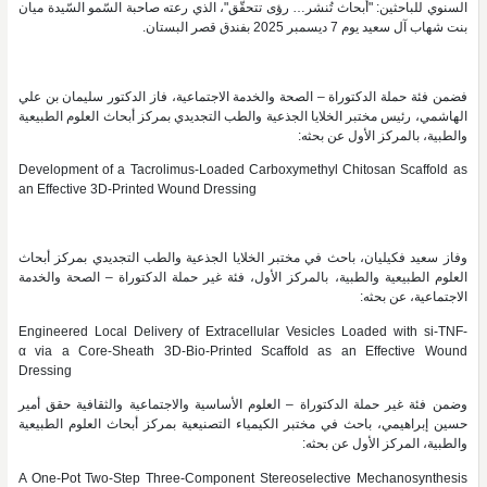
السنوي للباحثين: "أبحاث تُنشر… رؤى تتحقّق"، الذي رعته صاحبة السّمو السّيدة ميان
بنت شهاب آل سعيد يوم 7 ديسمبر 2025 بفندق قصر البستان.
فضمن فئة حملة الدكتوراة – الصحة والخدمة الاجتماعية، فاز الدكتور سليمان بن علي
الهاشمي، رئيس مختبر الخلايا الجذعية والطب التجديدي بمركز أبحاث العلوم الطبيعية
والطبية، بالمركز الأول عن بحثه:
Development of a Tacrolimus-Loaded Carboxymethyl Chitosan Scaffold as
an Effective 3D-Printed Wound Dressing
وفاز سعيد فكيليان، باحث في مختبر الخلايا الجذعية والطب التجديدي بمركز أبحاث
العلوم الطبيعية والطبية، بالمركز الأول، فئة غير حملة الدكتوراة – الصحة والخدمة
الاجتماعية، عن بحثه:
Engineered Local Delivery of Extracellular Vesicles Loaded with si-TNF-
α via a Core-Sheath 3D-Bio-Printed Scaffold as an Effective Wound
Dressing
وضمن فئة غير حملة الدكتوراة – العلوم الأساسية والاجتماعية والثقافية حقق أمير
حسين إبراهيمي، باحث في مختبر الكيمياء التصنيعية بمركز أبحاث العلوم الطبيعية
والطبية، المركز الأول عن بحثه:
A One-Pot Two-Step Three-Component Stereoselective Mechanosynthesis