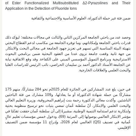
of Ester Functionalized Multisubstituted Δ2-Pyrazolines and Their
Application in the Detection of Fluoride Ions
ضمن فئة غير حملة الدكتوراة، العلوم الأساسية والاجتماعية والثقافية
وحصد عدد من باحثي الجامعة المركزين الثاني والثالث في مجالات مختلفة؛ ليؤكد ذلك
قدرات باحثي الجامعة وإمكاناتهم، وما توفره الجامعة من مكاسب لدعم القطاع البحثي
بتهيئة البيئة المناسبة التي تسهم في تعزيز جهود الجامعة في مجالي البحث والابتكار.
من جهة ثانية وقعت جامعة نزوى عددا من العقود البحثية ضمن برنامجي البحوث
الاستراتيجية وبرنامج التمويل المؤسسي المبني على الكفاءة. وقد وقع الاتفاقية نيابة
عن الجامعة الأستاذ الدكتور أحمد بن سليمان الحراصي، نائب الرئيس للدراسات العليا
والبحث العلمي والعلاقات الخارجية.
في حين، بلغ عدد المشاركين في الجائزة للعام 2025م نحو 284 مشاركًا، منهم 175
مشاركًا من حملة شهادة الدكتوراة أو ما يعادلها، و109 مشارك من فئة الباحثين
الناشئين. وأكدت معالي الدكتورة رحمة بنت إبراهيم المحروقية، وزيرة التعليم العالي
والبحث العلمي والابتكار، أنّ سلطنة عُمان تمضي بثبات نحو ترسيخ منظومة بحثية
وابتكارية تدعم استدامة التنمية الوطنية، مشيرةً إلى أن سلطنة عُمان حققت تقدّمًا في
مؤشر الابتكار العالمي بوصولها إلى المرتبة (69)، ودخول خمس مؤسسات تعليم عالٍ
عُمانية في تصنيف (QS) العالمي لعام 2026، وإدراج 11 مؤسسة ضمن التصنيف
الإقليمي.