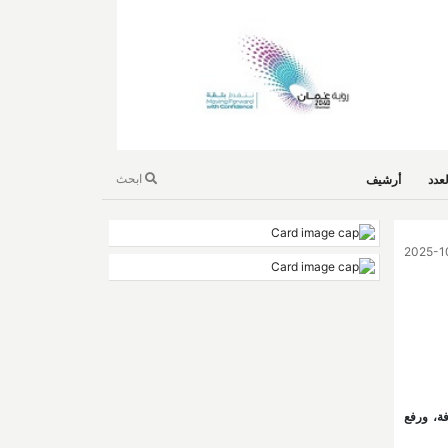
ابحث
عدد
أرشيف
فة، ورفع