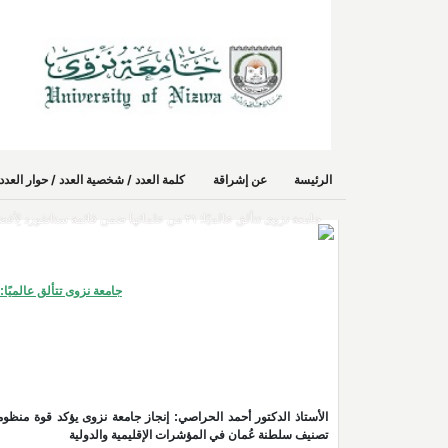
الرئيسة
عن إشراقة
كلمة العدد / شخصية العدد / حوار الع
جامعة نزوى تتألق عالميًا: ٢١ من علمائها ضمن قائمة ستانفورد لِأفضل ٢٪ من الباحثين
جامعة نزوى تتألق عالميًا: ٢١ من علمائها ضمن قائمة ستانفورد لِأفضل ٢٪ من الباحث
الأستاذ الدكتور أحمد الحراصي: إنجاز جامعة نزوى يؤكد قوة منظو
تصنيف سلطنة عُمان في المؤشرات الإقليمية والدولية