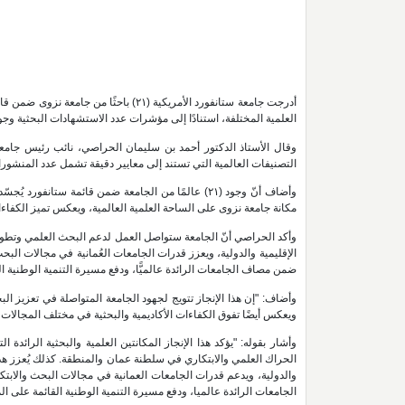
العلمية المختلفة، استنادًا إلى مؤشرات عدد الاستشهادات البحثية وجو
وقال الأستاذ الدكتور أحمد بن سليمان الحراصي، نائب رئيس جامعة ن
التصنيفات العالمية التي تستند إلى معايير دقيقة تشمل عدد المنشورات 
وأضاف أنّ وجود (٢١) عالمًا من الجامعة ضمن قائمة ست
مكانة جامعة نزوى على الساحة العلمية العالمية، ويعكس تميز الكفاءا
وأكد الحراصي أنّ الجامعة ستواصل العمل لدعم البحث العلمي وتطوي
ضمن مصاف الجامعات الرائدة عالميًّا، ودفع مسيرة التنمية الوطنية ال
وأضاف: "إن هذا الإنجاز تتويج لجهود الجامعة المتواصلة في تعزيز ال
ويعكس أيضًا تفوق الكفاءات الأكاديمية والبحثية في مختلف المجالات؛
وأشار بقوله: "يؤكد هذا الإنجاز المكانتين العلمية والبحثية الرائد
الحراك العلمي والابتكاري في سلطنة عمان والمنطقة. كذلك يُعزز هذ
الجامعات الرائدة عالميا، ودفع مسيرة التنمية الوطنية القائمة على ال