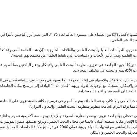
أدرجت جامعة ستانفورد الأمريكية (٢١) باحثًا من جامعة نزوى ضمن قائمتها لأفضل (٢٪) من العلماء على مستوى العالم لعام ٢٠٢٥، التي تضم
دة النشر العلمي.
زوى للدراسات العليا والبحث العلمي والعلاقات الخارجية: "إنّ هذه القائمة المرموقة تُعدّ
العلمية ومدى تأثير الأبحاث والاقتباسات التي تلقاها العلماء من مجتمعاتهم البحثية".
انفورد يُجسّد تتويجًا لجهود الجامعة في تعزيز منظومة البحث العلمي والابتكار ودعم الباحثين مما أسهم
ت الأكاديمية والبحثية في مختلف المجالات.
ر مسارات الابتكار والإسهام في إنتاج المعرفة، بما يسهم في رفع تصنيف سلطنة عُمان في 
الإقليمية والدولية، ويعزز قدرات الجامعات العُمانية في مجالات البحث والابتكار، انسجامًا مع توجهات الدولة ورؤية "عُمان ٢٠٤٠" الهادفة إ
قائمة على المعرفة، والتنمية المستدامة.
بحث العلمي والابتكار، ودعم العلماء، وهو ما أسهم في ترسيخ مكانة جامعة نزوى على الساحة ا
 مما يؤكد التزام الجامعة بتطوير منظومة البحث العلمي والتعاون الدولي".
ة التي تحظى بها جامعة نزوى، بوصفها منارة للمعرفة والإبداع، ومؤسسة أكاديمية تسهم بفاعلي
ا الإنجاز مكانة سلطنة عُمان عالميا في مجال البحث العلمي، ويرفع تصنيفها ضمن المؤشرات ا
والدولية، ويدعم قدرات الجامعات العمانية في مجالات البحث والابتكار، بما يتماشى مع توجهات الدولة ورؤية عمان 2040 في ترسيخ مكان
معرفة والبحث العلمي والابتكار.