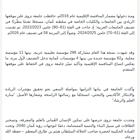
ومنذ دخولها مضمار المنافسة الإقليمية عام 2016م، حافظت جامعة نزوى على موقعها
الريادي بين الجامعات والكليات الخاصة في سلطنة عُمان، مسجلةً تقدمًا مطّردًا في
تصنيف الجامعات العربية؛ إذ جاءت في الفئة (81–90) عامي 2022/2023، ثم تقدمت
إلى الفئة (61–70) عامي 2024/2025، وصولًا إلى المرتبة 58 في تصنيف عام 2026م.
وقد شهدت نسخة هذا العام مشاركة 298 مؤسسة تعليمية عربية، بينها 11 مؤسسة
محلية، و82 مؤسسة جديدة من بينها 4 مؤسسات عُمانية تدخل التصنيف لأول مرة، ما
يعكس اتساع المنافسة الإقليمية وتأكيد تميّز جامعة نزوى في الحفاظ على موقعها
المتقدم.
وأكدت الجامعة في بيانها التزامها بمواصلة السعي نحو تحقيق مؤشرات الريادة
والابتكار الأكاديمي والبحثي، انسجامًا مع رسالتها الراسخة وشعارها الأصيل: “منارة
العلم والرشاد”
وجددت جامعة نزوى حرصها على تمكين الإنسان العُماني بالعلم والمعرفة، وتسخير
الطاقات في سبيل البناء والتنمية المستدامة، دعمًا لتوجهات رؤية عُمان 2040، وتحت
القيادة الحكيمة لحضرة صاحب الجلالة السلطان هيثم بن طارق المعظم – حفظه الله
ورعاه. ‏