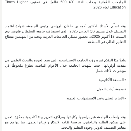
الجامعات العُمانية ودخلت الفئة 401–500 عالميًا في تصنيف Times Higher
Education لعام 2026.
وقد تسلّم الأستاذ الدكتور أحمد بن خلفان الرواحي، رئيس الجامعة، شهادة اعتماد
التصنيف خلال منتدى QS العربي 2025، الذي استضافته جامعة السلطان قابوس يوم
السبت 18 أكتوبر 2025م، بحضور ممثلي الجامعات العربية ونخبة من المهتمين بقطاع
التعليم العالي في المنطقة.
ويُعدّ هذا التقدّم ثمرة رؤية الجامعة الاستراتيجية التي تضع الجودة والبحث العلمي في
مقدمة أولوياتها، حيث شهدت الجامعة خلال الأعوام الماضية تطورًا ملحوظًا في
مؤشرات الأداء، شمل:
• السمعة الأكاديمية.
• سمعة أرباب العمل.
• الإنتاج البحثي وعدد الاستشهادات العلمية.
وقد واصلت الجامعة عبر برامجها وكلياتها ومراكزها تعزيز بيئة أكاديمية محفّزة، تعمل
على تمكين الطلبة والباحثين، وترسيخ ثقافة الابتكار والإنتاج العلمي، بما يتوافق مع
معايير التصنيف الدولي وجودة التعليم والبحث.