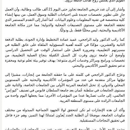
القويم الذي يعكس روح طالب جامعة نزوى.
وأشار إلى أن عدد خريجي الجامعة تجاوز حتى اليوم 21 ألف طالب وطالبة، وأن العمل
جارٍ على تطوير تخصصات جديدة تلبي احتياجات الطلبة وسوق العمل، من بينها إنشاء
كلية متخصصة في تقنية المعلومات وعلوم البيانات. كما أشار إلى التقدم المستمر الذي
تحققه الجامعة على مستوى التصنيفات المحلية والدولية؛ مما عزز مكانة الجامعة
الأكاديمية والبحثية، ليس محليًّا فقط، بل ودوليًّا.
كما رحّب الدكتور وليد الراجحي، عميد عمادة التخطيط وإدارة الجودة، بطلبة الدفعة
الثانية والعشرين، مؤكدًا في كلمته أهمية المسؤولية الملقاة على عاتق الطلبة في
مسيرتهم التعليمية، وضرورة العمل على استثمار الوقت في التحصيل الدراسي.
وأوضح أن جامعة نزوى وفرت كل السبل الكفيلة بنجاح العملية التعليمية، من
تخصصات وبرامج ومراكز وخدمات أخرى متنوعة؛ بهدف توفير بيئة تعلم نوعية ومحفزة
تدعم تحقيق التميز الأكاديمي والبحثي.
وعرّج الدكتور الراجحي في كلمته على ما حققته الجامعة من إنجازات، مشيرًا إلى
تبوّئها مراكز متقدمة في عدد من المؤشرات الأكاديمية والبحثية على المستويين
المحلي والدولي، إذ تحتل الجامعة المرتبة الأولى بين الجامعات الخاصة، والثانية على
مستوى الجامعات في سلطنة عُمان بعد جامعة السلطان قابوس في تصنيف "كيو إس"
العالمي، إلى جانب تصدّرها عددا من المؤشرات الأخرى؛ مما يجعلها اليوم واحدة من
الجامعات الرائدة على مستوى المنطقة العربية.
وأكد أن هذه الإنجازات لم تكن لتتحقق لولا الجهود الجماعية المبذولة من مختلف
مكونات الجامعة، موضحًا أن الطلبة الجدد يُعدّون امتدادًا لهذا التميز، وهم جزء فاعل
في تحقيق النجاحات المستقبلية.
وشهد اليوم الأول من الأسبوع التعريفي تقديم عدد من المحاضرات والجلسات