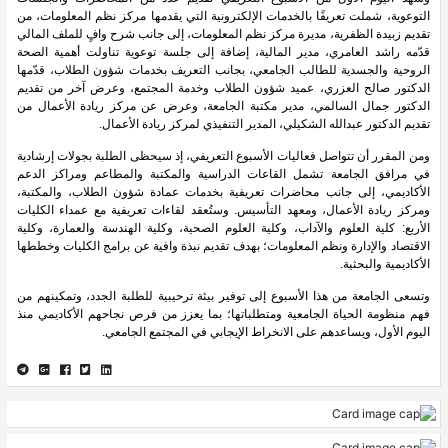
التوعوية، شملت تعريفًا بالخدمات الإلكترونية التي يقدمها مركز نظم المعلومات، من
تقديم زبيدة الظفرية، مديرة مركز نظم المعلومات، إلى جانب شرح وافٍ للملف المالي
قدّمه راشد العامري، مدير المالية، إضافة إلى جلسة توعوية تناولت أهمية الصحة
الروحية والجسدية للطالب الجامعي، بجانب التعريف بخدمات شؤون الطلاب، قدّمها
الدكتور صالح العزري، عميد شؤون الطلاب وخدمة المجتمع، وعرض آخر من تقديم
الدكتور جمال السالمي، مدير مكتبة الجامعة، وعرض عن مركز ريادة الأعمال من
تقديم الدكتور عبدالله الشكيلي، المدير التنفيذي لمركز ريادة الأعمال.
ومن المقرر أن تتواصل فعاليات الأسبوع التعريفي، إذ سيحظى الطلبة بجولات إرشادية
في مرافق الجامعة تشمل القاعات الدراسية والمكتبة والمطاعم ومراكز الدعم
الأكاديمي، إلى جانب محاضرات تعريفية بخدمات عمادة شؤون الطلاب، والمكتبة،
ومركز ريادة الأعمال، ومعهد التأسيس. وستُعقد لقاءات تعريفية مع عمداء الكليات
الأربع: كلية العلوم والآداب، وكلية العلوم الصحية، وكلية الهندسة والعمارة، وكلية
الاقتصاد والإدارة ونظم المعلومات؛ بهدف تقديم نبذة وافية عن برامج الكليات وخططها
الأكاديمية والبحثية.
وتسعى الجامعة من هذا الأسبوع إلى توفير بيئة ترحيبية للطلبة الجدد، وتمكينهم من
فهم منظومة الحياة الجامعية ومتطلباتها؛ بما يعزز من فرص نجاحهم الأكاديمي منذ
اليوم الأول، ويساعدهم على الانخراط الإيجابي في المجتمع الجامعي.