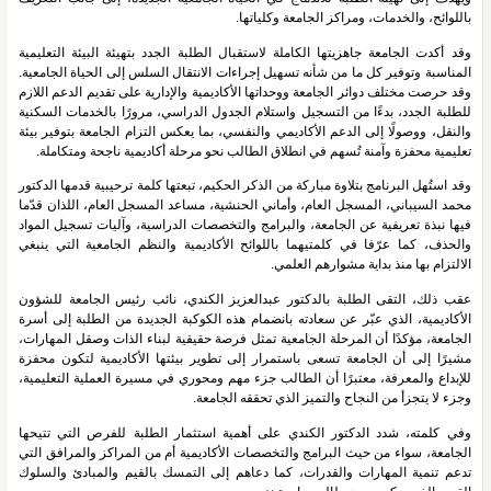
باللوائح، والخدمات، ومراكز الجامعة وكلياتها.
وقد أكدت الجامعة جاهزيتها الكاملة لاستقبال الطلبة الجدد بتهيئة البيئة التعليمية
المناسبة وتوفير كل ما من شأنه تسهيل إجراءات الانتقال السلس إلى الحياة الجامعية.
وقد حرصت مختلف دوائر الجامعة ووحداتها الأكاديمية والإدارية على تقديم الدعم اللازم
للطلبة الجدد، بدءًا من التسجيل واستلام الجدول الدراسي، مرورًا بالخدمات السكنية
والنقل، ووصولًا إلى الدعم الأكاديمي والنفسي، بما يعكس التزام الجامعة بتوفير بيئة
تعليمية محفزة وآمنة تُسهم في انطلاق الطالب نحو مرحلة أكاديمية ناجحة ومتكاملة.
وقد استُهل البرنامج بتلاوة مباركة من الذكر الحكيم، تبعتها كلمة ترحيبية قدمها الدكتور
محمد السيباني، المسجل العام، وأماني الحنشية، مساعد المسجل العام، اللذان قدّما
فيها نبذة تعريفية عن الجامعة، والبرامج والتخصصات الدراسية، وآليات تسجيل المواد
والحذف، كما عرّفا في كلمتيهما باللوائح الأكاديمية والنظم الجامعية التي ينبغي
الالتزام بها منذ بداية مشوارهم العلمي.
عقب ذلك، التقى الطلبة بالدكتور عبدالعزيز الكندي، نائب رئيس الجامعة للشؤون
الأكاديمية، الذي عبّر عن سعادته بانضمام هذه الكوكبة الجديدة من الطلبة إلى أسرة
الجامعة، مؤكدًا أن المرحلة الجامعية تمثل فرصة حقيقية لبناء الذات وصقل المهارات،
مشيرًا إلى أن الجامعة تسعى باستمرار إلى تطوير بيئتها الأكاديمية لتكون محفزة
للإبداع والمعرفة، معتبرًا أن الطالب جزء مهم ومحوري في مسيرة العملية التعليمية،
وجزء لا يتجزأ من النجاح والتميز الذي تحققه الجامعة.
وفي كلمته، شدد الدكتور الكندي على أهمية استثمار الطلبة للفرص التي تتيحها
الجامعة، سواء من حيث البرامج والتخصصات الأكاديمية أم من المراكز والمرافق التي
تدعم تنمية المهارات والقدرات، كما دعاهم إلى التمسك بالقيم والمبادئ والسلوك