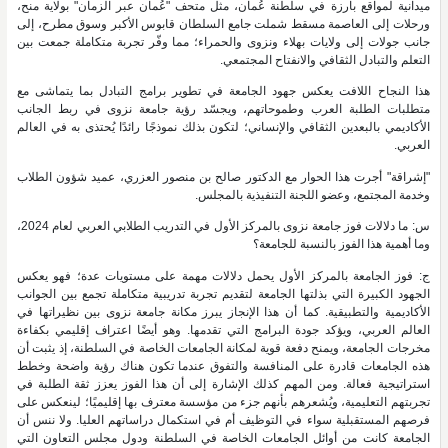
ميدانية لمواقع بارزة في سلطنة عُمان، مثل متحف "عُمان عبر الزمان" بولاية منح،
ورحلات إلى العاصمة مسقط شملت جامع السلطان قابوس الأكبر وسوق مطرح، إلى
جانب جولات إلى ولايات بهلاء ونزوى والحمراء؛ مما وفّر تجربة متكاملة جمعت بين
التعلم والتبادل الثقافي والانفتاح المجتمعي.
هذا النجاح اللافت يعكس جهود الجامعة في تطوير برامج التبادل بما يتماشى مع
متطلبات الطلبة العرب وطموحاتهم، ويجسّد رؤية جامعة نزوى في ربط الجانب
الأكاديمي بالبعدين الثقافي والإنساني؛ لتكون بذلك نموذجًا رائدًا يُحتذى به في العالم
العربي.
"إشراقة" أجرت هذا الحوار مع الدكتور صالح بن منصور العزري، عميد شؤون الطلاب
وخدمة المجتمع، وعضو اللجنة التنفيذية بالمجلس.
س: ما دلالات فوز جامعة نزوى بالمركز الأول في التدريب الطلابي العربي لعام 2024،
وما أهمية هذا الفوز بالنسبة للجامعة؟
ج: فوز الجامعة بالمركز الأول يحمل دلالات مهمة على مستويات عدة؛ فهو يعكس
الجهود الكبيرة التي بذلتها الجامعة لتقديم تجربة تدريبية متكاملة تجمع بين الجوانب
الأكاديمية والتطبيقية. كما أن هذا الإنجاز يبرز مكانة جامعة نزوى بين نظيراتها في
العالم العربي، ويؤكد جودة البرامج التي تقدمها. وهو أيضًا اعتراف إقليمي بكفاءة
مخرجات الجامعة، ويمنح دفعة قوية لمكانة الجامعات الخاصة في السلطنة، إذ يثبت أن
هذه الجامعات قادرة على المنافسة والتفوق عندما تكون هناك رؤية واضحة وخطط
استراتيجية فعالة. ومن المهم كذلك الإشارة إلى أن هذا الفوز يعزز ثقة الطلبة في
تجربتهم التعليمية، ويُشعرهم بأنهم جزء من مؤسسة معترف بها إقليميًا؛ لينعكس على
فرصهم المستقبلية سواء في التوظيف أم في استكمال دراساتهم العليا. ولا ننس أن
الجامعة كانت من أوائل الجامعات الخاصة في السلطنة ودول مجلس التعاون التي