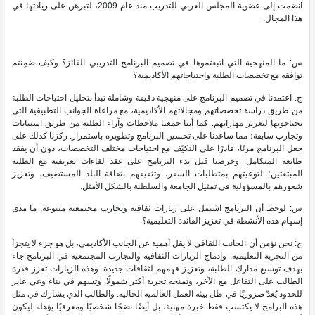
انضمت إلى عضوية المجلس العربي للتدريب منذ عام 2009، لتبرهن على ريادتها في
هذا المجال.
س: ما المنهجية التي اتبعتموها في تصميم البرنامج التدريبي الفائز؟ وكيف ضمِنتم
توافقه مع تخصصات الطلبة واحتياجاتهم الأكاديمية؟
ج: اعتمدنا في تصميم البرنامج على منهجية دقيقة وشاملة تبدأ بتحليل احتياجات الطلبة
من طريق دراسة تخصصاتهم ومجالاتهم الأكاديمية، مع مراعاة الجوانب التطبيقية التي
يحتاجونها لتعزيز مهاراتهم. كما أننا جمعنا ملاحظات وآراء الطلبة من طريق استبانات
وتجارب سابقة؛ مما ساعدنا على تحسين البرنامج وتطويره باستمرار. ركزنا كذلك على
جعل البرنامج مرنًا، قادرًا على التكيّف مع احتياجات مختلف التخصصات، دون أن يفقد
طابعه المتكامل. وحرصنا قبل بدء البرنامج على عقد لقاءات تعريفية مع الطلبة
المبتعثين؛ لتوعيتهم بمتطلبات السفر، وتثقيفهم بثقافة البلد المستضيف، وتعزيز
شعورهم بالمسؤولية في تمثيل الجامعة والسلطنة بالشكل الأمثل.
س: لوحظ أن البرنامج اشتمل على زيارات ثقافية وتجارب مجتمعية متنوعة. ما مدى
إسهام هذه الأنشطة في تعزيز الفائدة التعليمية؟
ج: نحن نؤمن أن الجانب الثقافي لا يقل أهمية عن الجانب الأكاديمي، بل هو جزء لا يتجزأ
من التجربة التعليمية. وإدماج الزيارات الثقافية والتجارب المجتمعية في البرنامج جاء
بهدف توسيع مدارك الطلبة، وتعزيز فهمهم لثقافات جديدة. وهذه الزيارات تعزز قدرة
الطالب على التفاعل مع الآخر، وتمنحه تجربة أكثر شمولًا. وتسهم في بناء وعي عابر
للحدود يُعدّ ضروريًا في ظل بيئة العمل العالمية الحالية. والطالب الذي يشارك في مثل
هذه البرامج لا يكتسب فقط خبرة مهنية، بل أيضًا نضجًا شخصيًا ومعرفيًا يؤهله ليكون