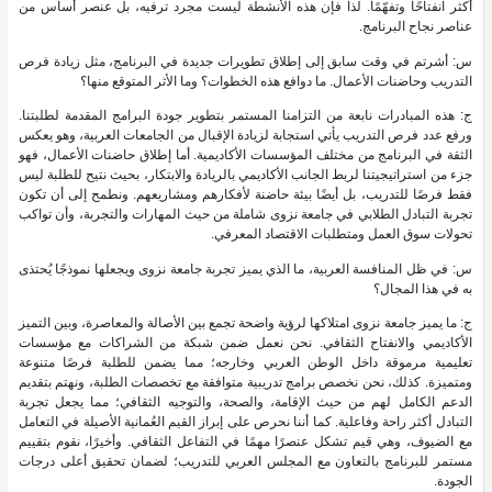
أكثر انفتاحًا وتفهّمًا. لذا فإن هذه الأنشطة ليست مجرد ترفيه، بل عنصر أساس من
عناصر نجاح البرنامج.
س: أشرتم في وقت سابق إلى إطلاق تطويرات جديدة في البرنامج، مثل زيادة فرص
التدريب وحاضنات الأعمال. ما دوافع هذه الخطوات؟ وما الأثر المتوقع منها؟
ج: هذه المبادرات نابعة من التزامنا المستمر بتطوير جودة البرامج المقدمة لطلبتنا.
ورفع عدد فرص التدريب يأتي استجابة لزيادة الإقبال من الجامعات العربية، وهو يعكس
الثقة في البرنامج من مختلف المؤسسات الأكاديمية. أما إطلاق حاضنات الأعمال، فهو
جزء من استراتيجيتنا لربط الجانب الأكاديمي بالريادة والابتكار، بحيث نتيح للطلبة ليس
فقط فرصًا للتدريب، بل أيضًا بيئة حاضنة لأفكارهم ومشاريعهم. ونطمح إلى أن تكون
تجربة التبادل الطلابي في جامعة نزوى شاملة من حيث المهارات والتجربة، وأن تواكب
تحولات سوق العمل ومتطلبات الاقتصاد المعرفي.
س: في ظل المنافسة العربية، ما الذي يميز تجربة جامعة نزوى ويجعلها نموذجًا يُحتذى
به في هذا المجال؟
ج: ما يميز جامعة نزوى امتلاكها لرؤية واضحة تجمع بين الأصالة والمعاصرة، وبين التميز
الأكاديمي والانفتاح الثقافي. نحن نعمل ضمن شبكة من الشراكات مع مؤسسات
تعليمية مرموقة داخل الوطن العربي وخارجه؛ مما يضمن للطلبة فرصًا متنوعة
ومتميزة. كذلك، نحن نخصص برامج تدريبية متوافقة مع تخصصات الطلبة، ونهتم بتقديم
الدعم الكامل لهم من حيث الإقامة، والصحة، والتوجيه الثقافي؛ مما يجعل تجربة
التبادل أكثر راحة وفاعلية. كما أننا نحرص على إبراز القيم العُمانية الأصيلة في التعامل
مع الضيوف، وهي قيم تشكل عنصرًا مهمًا في التفاعل الثقافي. وأخيرًا، نقوم بتقييم
مستمر للبرنامج بالتعاون مع المجلس العربي للتدريب؛ لضمان تحقيق أعلى درجات
الجودة.