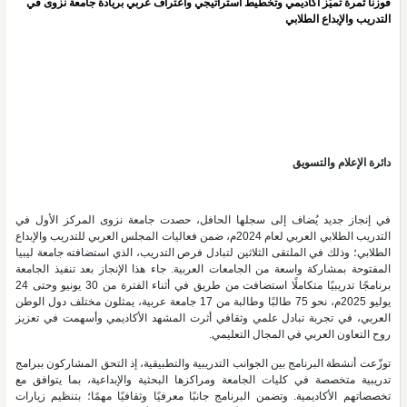
فوزنا ثمرة تميّز أكاديمي وتخطيط استراتيجي واعتراف عربي بريادة جامعة نزوى في
التدريب والإبداع الطلابي
دائرة الإعلام والتسويق
في إنجاز جديد يُضاف إلى سجلها الحافل، حصدت جامعة نزوى المركز الأول في
التدريب الطلابي العربي لعام 2024م، ضمن فعاليات المجلس العربي للتدريب والإبداع
الطلابي؛ وذلك في الملتقى الثلاثين لتبادل فرص التدريب، الذي استضافته جامعة ليبيا
المفتوحة بمشاركة واسعة من الجامعات العربية. جاء هذا الإنجاز بعد تنفيذ الجامعة
برنامجًا تدريبيًا متكاملًا استضافت من طريق في أثناء الفترة من 30 يونيو وحتى 24
يوليو 2025م، نحو 75 طالبًا وطالبة من 17 جامعة عربية، يمثلون مختلف دول الوطن
العربي، في تجربة تبادل علمي وثقافي أثرت المشهد الأكاديمي وأسهمت في تعزيز
روح التعاون العربي في المجال التعليمي.
توزّعت أنشطة البرنامج بين الجوانب التدريبية والتطبيقية، إذ التحق المشاركون ببرامج
تدريبية متخصصة في كليات الجامعة ومراكزها البحثية والإبداعية، بما يتوافق مع
تخصصاتهم الأكاديمية. وتضمن البرنامج جانبًا معرفيًا وثقافيًا مهمًا؛ بتنظيم زيارات