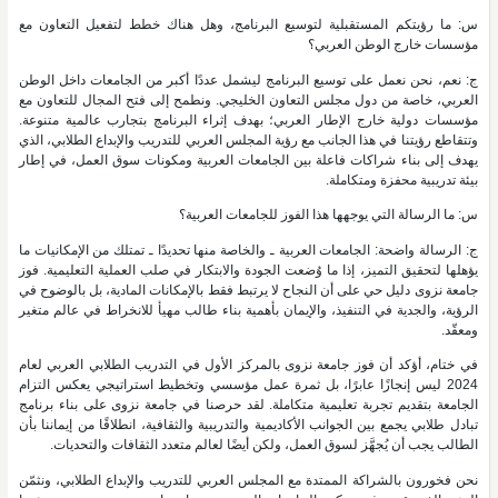
س: ما رؤيتكم المستقبلية لتوسيع البرنامج، وهل هناك خطط لتفعيل التعاون مع
مؤسسات خارج الوطن العربي؟
ج: نعم، نحن نعمل على توسيع البرنامج ليشمل عددًا أكبر من الجامعات داخل الوطن
العربي، خاصة من دول مجلس التعاون الخليجي. ونطمح إلى فتح المجال للتعاون مع
مؤسسات دولية خارج الإطار العربي؛ بهدف إثراء البرنامج بتجارب عالمية متنوعة.
وتتقاطع رؤيتنا في هذا الجانب مع رؤية المجلس العربي للتدريب والإبداع الطلابي، الذي
يهدف إلى بناء شراكات فاعلة بين الجامعات العربية ومكونات سوق العمل، في إطار
بيئة تدريبية محفزة ومتكاملة.
س: ما الرسالة التي يوجهها هذا الفوز للجامعات العربية؟
ج: الرسالة واضحة: الجامعات العربية ـ والخاصة منها تحديدًا ـ تمتلك من الإمكانيات ما
يؤهلها لتحقيق التميز، إذا ما وُضعت الجودة والابتكار في صلب العملية التعليمية. فوز
جامعة نزوى دليل حي على أن النجاح لا يرتبط فقط بالإمكانات المادية، بل بالوضوح في
الرؤية، والجدية في التنفيذ، والإيمان بأهمية بناء طالب مهيأ للانخراط في عالم متغير
ومعقّد.
في ختام، أؤكد أن فوز جامعة نزوى بالمركز الأول في التدريب الطلابي العربي لعام
2024 ليس إنجازًا عابرًا، بل ثمرة عمل مؤسسي وتخطيط استراتيجي يعكس التزام
الجامعة بتقديم تجربة تعليمية متكاملة. لقد حرصنا في جامعة نزوى على بناء برنامج
تبادل طلابي يجمع بين الجوانب الأكاديمية والتدريبية والثقافية، انطلاقًا من إيماننا بأن
الطالب يجب أن يُجهَّز لسوق العمل، ولكن أيضًا لعالم متعدد الثقافات والتحديات.
نحن فخورون بالشراكة الممتدة مع المجلس العربي للتدريب والإبداع الطلابي، ونثمّن