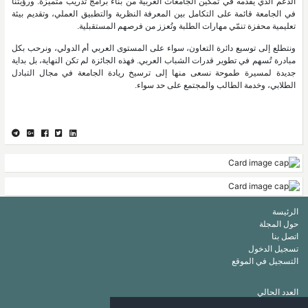
الدعم الذي يقدمه في تمكين الجامعات العربية من بناء برامج تدريب متميزة. ورؤيتنا
في الجامعة قائمة على التكامل بين المعرفة النظرية والتطبيق العملي، وتقديم بيئة
تعليمية محفزة تنمّي مهارات الطلبة وتُعزز من فرصهم المستقبلية.
ونتطلع إلى توسيع دائرة التعاون، سواء على المستوى العربي أم الدولي، ونرحب بكل
مبادرة تُسهم في تطوير قدرات الشباب العربي. فهذه الجائزة لم تكن النهاية، بل بداية
جديدة لمسيرة طموحة نسعى منها إلى ترسيخ ريادة الجامعة في مجال التبادل
الطلابي، وخدمة الطالب والمجتمع على حد سواء.
الرئيسة
حول المجلة
اتصل بنا
تسجيل الدخول
التسجيل في الموقع
العدد الحالي
أرشيف