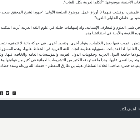
ات الأجنبية، موضوعها: "أتكلم العربية بكل اللغات".
وتضمن برنامج احتفائية اليوم العالمي للغة العربية 2024م، جلستين علميتين، نوقشت فيهما 3 أوراق عمل. موضوع الجلسة الأولى: "جهود الشيخ ال
يد بن خلفان الخليلي اللغوية".
شتى العلوم والمعارف الإنسانية، وله إسهامات جليلة في علوم اللغة العربية أثرت المكتبة ا
اللغوية والأدبية في احتفائيتنا هذه.
 ويتطور، تموت فيها بعض الكلمات، وتولد أخرى، وتتحور أخرى، في حركة دائبة لا تتوقف، نتيجة
في العالم؛ لذا فقد باتت مسؤولية عظيمة اتجاه اللغة العربية في الحفاظ عليها، وهذه المسؤو
ولاها جامعة الدول العربية وحكومات الدول العربية والمؤسسات العامة والخاصة فيها، وذ
جرم التعدي عليها، وهذا ما تستهدفه الكثير من التشريعات العمانية في كثير من قوانينها وع
ة بقيادة حضرة صاحب الجلالة السلطان هيثم بن طارق المعظم - حفظه الله ورعاه وسدد خطاه.
ا
أعرف أكثر