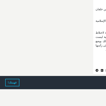
محقق سعيد بن خلفان
لإسلامية
 لاختلاط
لية ليست
لك بوضع
لى رأسها
فهمتك!
www.unizwa.edu.om
unizwaoman
unizwaoman