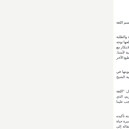
 والآداب ممثلة بقسم اللغة
 والطلبة
عها توجه
صطناعي: تعزيز الابتكار مع
 لأمتنا،
يع الآخر
ويتها في
ية الشيخ
: "اللغة
يم، الذي
جب علينا
ه تأكيده
يرة حياة
قاله إلى