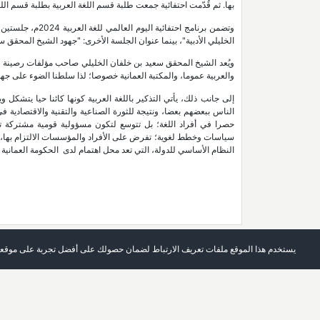
بها. ثم قُدّمت احتفائية جمعت طلبة قسم اللغة العربية بطلبة قسم اللغ
الخليلي الأدبية"، بينما عنوان الجلسة الأخرى: "جهود الشيخ المحقق سع
ويُعد الشيخ المحقق سعيد بن خلفان الخليلي صاحب مؤلفات رصينة في 
والعربية عموما، والمكتبة العمانية خصوصا؛ لذا سلطنا الضوء على جهوده 
إلى جانب ذلك، يأتي التذكير باللغة العربية كونها كائنا حيا يتشكل
الناس ببعضهم بعضا، ونتيجة للثورة الصناعية والتقنية والاقتصادية 
حصرا في أفراد اللغة؛ بل تتوسع لتكون مسؤولية قومية مشتركة تت
سياسات وخطط لغوية؛ تفرض على الأفراد والمؤسسات الالتزام بها، وت
النظام الأساسي للدولة، التي تعد محل اهتمام لدى الحكومة العماني
يستخدم هذا الموقع ملفات تعريف الارتباط لضمان حصولك على أفضل تجربة على موقعن
الرئيسة
العدد الحالي
حول المجلة
أرشيف
اتصل بنا
قائمة الكلمات الرئيسة