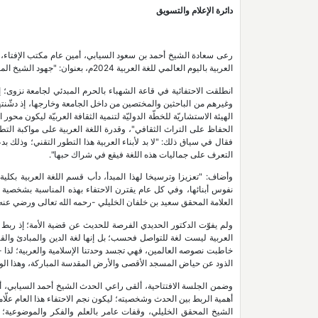
دائرة الإعلام والتسويق
العربية باليوم العالمي للغة العربية 2024م، بعنوان: "جهود الشيخ المحقق سعيد بن خلفان الخليلي اللغوية والأدبية 1287 هـ - 1871م".
انطلقت الاحتفائية في قاعة الشهباء بالحرم المبدئي لجامعة نزوى؛ إ
وغيرهم من الباحثين والمختصين من داخل الجامعة وخارجها، إذ دشّنته
الحفاظ على التراث الثقافي"، وقدرة اللغة العربية على مواكبة التطوّ
فقال في سياق ذلك: "لا بد لأبناء العربية هذا التطور التقني؛ وذلك 
التعرف على جماليات هذه اللغة فيقع في شراك حبها".
وأضاف: "تعزيزا وترسيخا لهذا المبدأ، دأب قسم اللغة العربية بكلية
نفوس أبنائها، وفي كل عام يقترن الاحتفاء بهذه المناسبة بشخصية أد
العلامة المحقق سعيد بن خلفان الخليلي -رحمه الله تعالى ورضي عنه- ت
ولم يفوّت الدكتور الحديدي الفرصة للحديث عن قضية الأمة؛ إذ ربط 
العربية ليست لغة للتواصل فحسب؛ بل إنها لغة الدين والمبادئ والقيم 
خاطبت نصوصه العالمين، فهي تجسد وحدتنا الإسلامية والعربية؛ لذا
الذود عن حياض المسجد الأقصى والأرض المقدسة المباركة، وهذا الو
وضمن الجلسة الافتتاحية، ألقى راعي الحدث الشيخ أحمد السيابي، أم
أهمية الربط بين الحدث وشخصيته؛ ليكون نجم الاحتفاء هذا العام علّ
الشيخ المحقق الخليلي، وقفات عامر بالعلم والفكر والموضوعية؛ ت