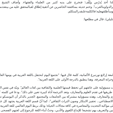
ا أخذ يُدرّس ويُلّف؛ فتخرج على يديه كثير من العلماء والفقهاء. وأضاف الشيخ ا
الدواوينالعرب". وختم حديثه بمناقشة الحاضرين عن أحقية إطلاق ⁠لقبالمحقق عليه من بينعددمن
ومنأطلقهعليه؛فالكلمةعلىقدرالمتكلم.
خليلي)، قال في مطلعها:
عة إرلانغ نورنبرغ الألمانية، كلمة قال فيها: "نجتمع اليوم لنحتفل باللغة العربية في يومها الع
زانة المعرفة، وهذا ينطبق بالدرجة الأولى على اللغة العربية".
قت مسؤولية على عاتقهم كي تحفظ قيمتها العلمية والثقافية بين لغات العالم". ونبّه في نفس ا
من طريقها في تقدم العلوم والمعارف، وتعد الترجمة أداة كبيرة تعين على ذلك". ودعا في كلمته 
وم والمعارف، وهذه مسؤولية مشتركة بين الجامعات والمجتمع. الجدير بالذكر أن اليونسكو ت
202م، بعنوان: "العربية والذكاء الاصطناعي... تحفيز الابتكار وصون التراث الثقافي"، كما أنّ قسم اللغة العربية يجتهد كل
 على مواكبة التحديث والمعاصرة في كافة مجالات الحياة؛ وذلك بربط اليوم العالمي للغة العربي
والتعريف بهم تشجيعا للإبداع اللغوي والأدبي، وحثّ أبناء اللغة للرجوع إلى لغتهم الفصحى و