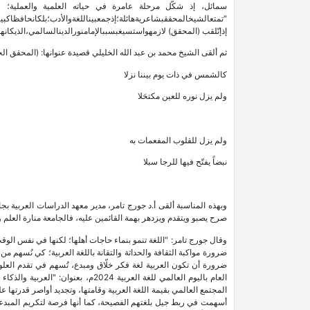
سمائل، إذ شكّل مرحلة عامرة في حياته العلمية والعملية؛ لذ
"تمتعالشيخالمحققبشاعريةهائلة؛إذجمعبيناللغةوالأدب؛بلكانحافظاكبير
إذإنّلقب (المحقق) لازمهواستسيغبسببالإمامنورالدينالسالمي،الذيكانه
ثم ألقى الشيخ محمد بن عبد الله الخليلي قصيدة عنوانها: (المحقق ال
كالشمس في ذات يوم بيننا نزلا
ولم يزل نوره للعين مكتحَلا
ولم يزل للقلوب المفعمات به
نبضاً يفتّح فيها للرجا سبلا
وبهذه المناسبة ألقى أ.د جورج تامر، مدير معهد الدراسات العربية بجام‬
صرح يصبو ويتقدم ويزدهر بهمة القائمين عليه، فالجامعة منارة العلم وخ
‏وقال جورج تامر: "اللغة تنمو بنماء حاجات أهلها؛ لكنها في نفس الو
ضرورة مواكبة الثقافة والحداثة والتقانة باللغة العربية؛ كي نُسهم 
ضرورة أن تكون العربية لغة فكر خلّاق ومبدع، تُسهم في تقدم العل
العام باليوم العالمي للغة العربية 4
المجتمع العالمي بقيمة اللغة العربية وقامتها، وتجديد أواصر قدرتها
أسهمت في ربط جيل بلغتهم الفصيحة، كما أنها فرصة لتكريم المبدعين 