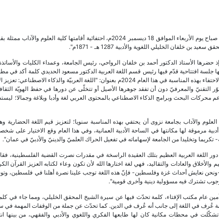
رعى سعادة الشيخ أحمد بن سعود السيابي، أمين عام مكتب الإفتاء، صباح يوم الأربعاء الموافق 18 ديسمبر 2024م، احتفائية أقامتها كلية العلوم
ذ حضرها الأستاذ الدكتور أحمد بن خلفان الرواحي، رئيس الجامعة، وعمداء الكليات والأساتذة
ا جلسة افتتاحية قدّم فيها رئيس قسم اللغة العربية الدكتور مسعود الحديدي كلمة أكد في مطل
الهيئة الاستشاريّة للخطّة الدوليّة لتنمية الثقافة العربيّة ليكون محور الاحتفاء بهذه المناسبة في هذا العام 2024م بعنوان: "اللغة العربيّة والذكاء الا
ر التقنيّ والمعرفيّ دون أن تفقد جوهرها الأصيل أو تتخلّى عن دورها في حفظ الهويّة الثقافية
بدعم محركات البحث وبرامج الذكاء الاصطناعي بالمحتوى العربي لغة وأدبا وبلاغة وجمالا؛ ليستط
 العلوم والآداب بجامعة نزوى أن يحتفي بهذه المناسبة سنويا؛ لتعزيز قيم اللغة الحضارية وه
بية مرموقة لها مكانتها في الساحة الأدبية العمانية، وفي هذا العام وقع الاختيار على شخص
كريما وتخليدا من الجامعة لإسهاماته في تفعيل الحراك العلميّ والدينيّ والأدبيّ في عمان".
دور اللغة العربية العظيم بتلك العقيدة الراسخة في مقدرات نصرت القضية الفلسطينية، فقال
والأخلاق والعادات والتقاليد، فهي لغة اختارها الله لأن تكون وعاء لكتابه العزيز القرآن الكر
 -ونحن نعايش أحداث غزة وفلسطين- فإنّ هذه اللغة توجب علينا نصرة أهلنا في فلسطين، وتو
جوب تشترك فيه مسؤولية دينية وأخرى قومية".
ين عام مكتب الإفتاء، كلمة تحدّث فيها عن سيرة الشيخ المحقق الخليلي، ومما جاء في كلمت
امة عُرف في اللغة إلى جانب أنه عُرف في الدين. كما تحدّث عن جملة من الوقفات المهمة في س
شكّلت في محطات مكانية كان لها طابعها الفكري واللغوي والأدبي والفقهي، من بينها انت