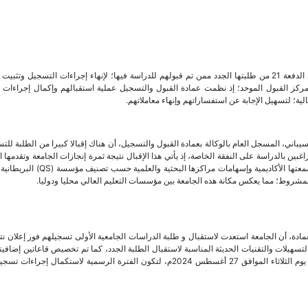
بدأت جامعة نزوى صباح الأربعاء 21 أغسطس 2024م في استقبال الدفعة 21 من طلبتها الجدد ممن تم قبولهم للدراسة فيها؛ لإنهاء إجراءات التسجيل 
ور نتائج الفرز الأول لعام 2024/2025م من قبل مركز القبول الموحد؛ إذ نظمت عمادة القبول والتسجيل عملية استقبالهم وإكمال إجرا
ة؛ لتسهيل الإجابة عن استفساراتهم وإنهاء معاملاتهم.
باني، المسجل العام بالوكالة بعمادة القبول والتسجيل، أن هناك إقبالا كبيرا من الطلبة لل
202-2025م؛ سواء المبتعثين أم الراغبين بالدراسة على النفقة الخاصة، إذ يأتي هذا الإقبال نتيجة ثمرة إنجازات الجامعة وتقدم
خصوصا في الأعوام الأخيرة، بل شهدت ارتفاعا ملحوظا في مؤشر سمعتها الأكاديمية وإسهامات م
لمشروط؛ مما يعكس مكانة هذه الجامعة بين مؤسسات التعليم العالي محليا ودوليا.
مادة، أن الجامعة استعدت لاستقبال و طلبة الدراسات الجامعية الأولى تسجيلهم فور إعلان نتا
 تهيئة قاعة الحزم بكافة التسهيلات والتقنيات الحديثة المناسبة لاستقبال الطلبة الجدد، كما تم تخصيص قاعاتين إضا
السكنات، وحُدِدت الفترة من يوم الأربعاء 21 أغسطس 2024م إلى يوم الثلاثاء الموافق 27 أغسطس 2024م، لتكون الفترة الرسمية لاستكمال