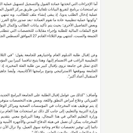
أما الإجراءات التي اتخذتها عمادة القبول والتسجيل لتسهيل عملية ال
تم استحداث برنامج لتفريغ البيانات تلقائيا من طريق مركز القبول الم
عملية إدخال الطلب يدويا، إذ يبقى إنشاء ملف للطالب، وبه تنتهي ع
"وكونها عملية تنظيمية عادة ما تقوم العمادة -بعد صدور نتائج الفر
وبعض التفاصيل الأخرى؛ بحيث يتم تأكيد بيانات الطالب وإكمال الن
فتح الملفات المالية للطلبة وإجراء مقابلات للتخصصات التي تتطلب
الجمعة والسبت، لتنتهي يوم الثلاثاء القادم 27 الموافق أغسطس الجاري".
وعن إقبال طلبة الدبلوم العام واختيارهم للجامعة يقول: "في الثل
التعليمية الراغب في الانضمام إليها، وهذا يتيح تنافسا كبيرا بين ا
الذي تمثل في جامعة نزوى بإقبال كبير من طلبة الفئة المخيرة، إذ ا
الجامعة وموقعها الاستراتيجي وتنوع برامجها الأكاديمية، وأيضا جاه
لاستقبال أعداد أكبر".
وأضاف: "كذلك من عوامل إقبال الطلبة على الجامعة البرامج الجديدة
الفيزيائي وعلاج أمراض النطق واللغة، وبعض هذه التخصصات متو
إذ يتم توظيف هذه المخرجات في المؤسسات الصحية ومراكز الوفاء ا
وزارة التربية والتعليم، إلى جانب كل ذلك تم استحداث هذا العام برن
وزارة التعليم العالي في هذا المجال، وهذا البرنامج معني بتقد
المخرجات يمكن أن تعمل في هيئة الدفاع المدني والأجهزة الأمنية
دائما إلى توفير تخصصات تتلاءم وحاجة سوق العمل، ولا نزال الآن 
وزارة التعليم العالي والبحث العلمي والابتكار".