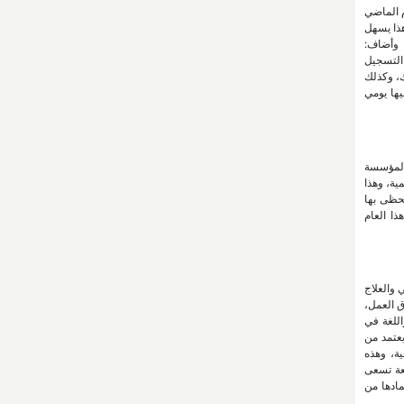
م الماضي
هذا يسهل
، وأضاف:
 التسجيل
ك، وكذلك
يها يومي
 المؤسسة
ية، وهذا
تحظى بها
ذا العام
 والعلاج
 العمل،
اللغة في
يعتمد من
ة، وهذه
عة تسعى
مادها من