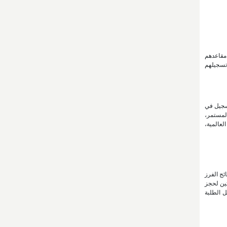
وتثبيت مقاعدهم
ءات تسجيلهم
تسجيل في
ها المستمر،
راكزها البحثية والعلمية حسب تصنيف مؤسسة (QS) البريطانية العالمية،
ئج الفرز
فيتين لحجز
 إجراءات تسجيل الطلبة