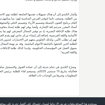
وأشار الكندي إلى أن هناك تسهيلات تقدمها الجامعة لطلبة ذوي الاح
من الطلبة، وتسعى دائما لتوفير الفرص المناسبة لهم؛ بما يمكنهم م
العام برنامج الفنون الجميلة وتصميم الأزياء وتصميم الحلي والمجو
أستاذ المقرر مترجم لغة الإشارة، وأيضا يوفر لهم طلبة إسناد معاوني
هناك طلبة الإعاقة البصرية، إذ تم توفير المجال المعرفي لهم بما يسم
الألمانية واللغة الفرنسية، إضافة إلى إنشاء مركز خاص لهم يقدم الع
لهم إن تطلب الأمر، وكذلك الجلوس معهم في الاختبارات لتدوين إجابات
الطلبة الذين التحقوا بالجامعة الأعوام الماضية، وقد تم تهيئة المجال
بسوق العمل في المؤسسات الحكومية، ولدينا كذلك طلبة الإعاقات ال
واللغة العربية".
وصرّح الكندي في ختام حديثه إلى أن عمادة القبول والتسجيل ستُعرّ
فعالياته بتاريخ 15 سبتمبر 2025م، وسيضم
المعلومات وغيرها من الوحدات ذات العلاقة.
يستخدم هذا الموقع ملفات تعريف الارتباط لضمان حصولك على أفضل تجربة على موقعن