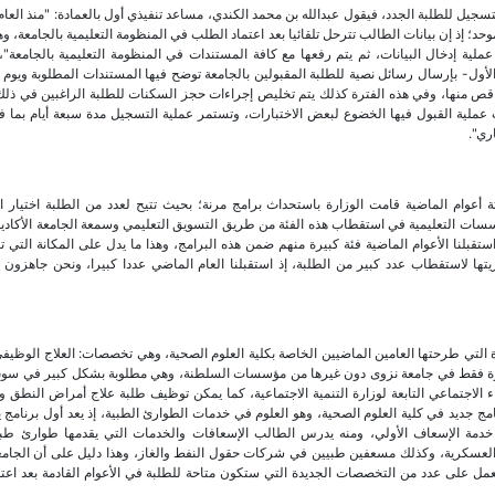
تسجيل للطلبة الجدد، فيقول عبدالله بن محمد الكندي، مساعد تنفيذي أول بالعمادة: "منذ العا
وحد؛ إذ إن بيانات الطالب تترحل تلقائيا بعد اعتماد الطلب في المنظومة التعليمية بالجامعة، و
ملية إدخال البيانات، ثم يتم رفعها مع كافة المستندات في المنظومة التعليمية بالجامعة"
ز الأول- بإرسال رسائل نصية للطلبة المقبولين بالجامعة توضح فيها المستندات المطلوبة ويوم
واقص منها، وفي هذه الفترة كذلك يتم تخليص إجراءات حجز السكنات للطلبة الراغبين في ذل
 عملية القبول فيها الخضوع لبعض الاختبارات، وتستمر عملية التسجيل مدة سبعة أيام بما ف
اثة أعوام الماضية قامت الوزارة باستحداث برامج مرنة؛ بحيث تتيح لعدد من الطلبة اختيار
لمؤسسات التعليمية في استقطاب هذه الفئة من طريق التسويق التعليمي وسمعة الجامعة الأكاديم
ستقبلنا الأعوام الماضية فئة كبيرة منهم ضمن هذه البرامج، وهذا ما يدل على المكانة التي 
زيتها لاستقطاب عدد كبير من الطلبة، إذ استقبلنا العام الماضي عددا كبيرا، ونحن جاهزون ه
 التي طرحتها العامين الماضيين الخاصة بكلية العلوم الصحية، وهي تخصصات: العلاج الوظيفي
فرة فقط في جامعة نزوى دون غيرها من مؤسسات السلطنة، وهي مطلوبة بشكل كبير في سوق
لاجتماعي التابعة لوزارة التنمية الاجتماعية، كما يمكن توظيف طلبة علاج أمراض النطق و
امج جديد في كلية العلوم الصحية، وهو العلوم في خدمات الطوارئ الطبية، إذ يعد أول برنامج 
يم خدمة الإسعاف الأولي، ومنه يدرس الطالب الإسعافات والخدمات التي يقدمها طوارئ طبي
 والعسكرية، وكذلك مسعفين طبيين في شركات حقول النفط والغاز، وهذا دليل على أن الجام
نعمل على عدد من التخصصات الجديدة التي ستكون متاحة للطلبة في الأعوام القادمة بعد اعت