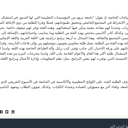
تياجات الخاصة، إذ يقول: "جامعة نزوى من المؤسسات التعليمية التي لها السبق في استقبال ه
ن الانخراط في المجتمع الجامعي وتحقيق طموحاتهم، فمثلا وفرنا للطلبة من ذوي الإعاقة الس
هرات، وحددنا لهم مقاعد معينة يمكن فيها استقبالهم، وهذه الفئة توفر لهم صفوف خاصة؛ بح
ن، وكذلك كادر أكاديمي مختص بهذه الفئة من الطلبة وما يتناسب واحتياجاتهم، بالإضافة إلى ه
ى المجتمع والثقافة، وهذا المجال به أربعة برامج دراسية، هي: اللغة العربية واللغة الإنجليزي
ناية بهذه الفئة من الطلبة، يضمّ طلبة معاونين يقومون بتوصيلهم من وإلى قاعات الدارسة، وقرا
هم على ورقة الاختبار، إلى جانب توفير كتب برايل وآلة الطباعة الخاصة بهذه اللغة. ولدينا ا
 لاستقبال طلبة أكثر هذا العام والأعوام القادمة بإذن الله، ولدينا مخرجات كثيرة من هذه الفئ
جسدية الذين توفرت لهم بعض البرامج، مثل: نظم المعلومات وإدارة الأعمال وبرامج اللغات 
ف الطلبة الجدد على اللوائح التنظيمية والأكاديمية في الجامعة في الأسبوع التعريفي الذ
 لقاء للطلبة برئيس الجامعة، ولقاء آخر مع مسؤولي العمادة وعمداء الكليات، وكذلك شؤون الطلاب ومعهد الت
ا
أعرف أكثر