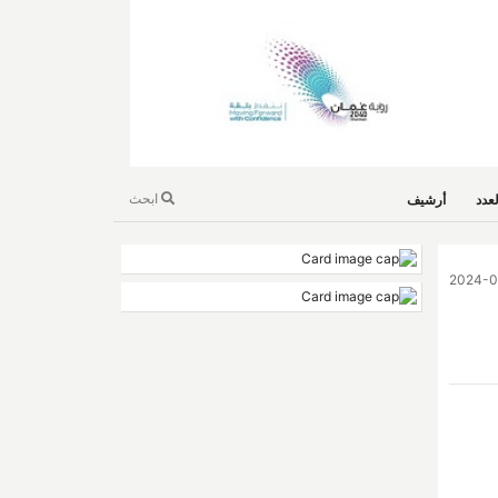
ابحث
عدد
أرشيف