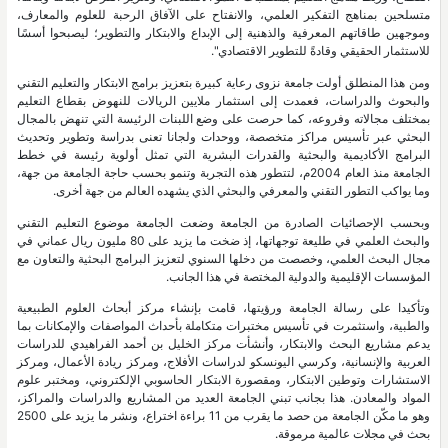
متسلحين بمناهج التفكير العلمي، والانفتاح على الآفاق الرحبة للعلوم والمعارف،
وموجهين طاقاتهم المعرفية والذهنية إلى الإبداع والابتكار والتطوير؛ ليصبحوا أسسًا
للاستثمار الحقيقي وقادةً للتطوير الاقتصادي".
ومن هذا المنطلق أولت جامعة نزوى رعاية كبيرة بتعزيز برامج الابتكار والتعليم التقني
والبحوث والدراسات، فعمدت إلى استثمار ملايين الريالات للنهوض بقطاع التعليم
بمختلف مجالاته وفروعه، كما حرصت على وضع اللبنات الرئيسة التي تنهض بالمجال
البحثي عبر تأسيس مراكز متخصصة، ووحدات ولجانا تعنى بدراسة وتطوير وتحديث
البرامج الأكاديمية والبحثية والقدرات البشرية التي تمثل أولوية رئيسة في خطط
الجامعة منذ العام 2004م، لتتطور هذه التجربة وتنمو بحسب حاجة الجامعة من جهة،
وما يواكب التطور التقني والمعرفي والبحثي الذي يشهده العالم من جهة أخرى.
وبحسب الإحصائيات الصادرة من الجامعة وضعت الجامعة موضوع التعليم التقني
والبحث العلمي في طليعة توجهاتها، إذ ضخت ما يزيد على 80 مليون ريال عماني في
مجال البحث العلمي، وخصصت من دخلها السنوي لتعزيز البرامج البحثية والتعاون مع
المؤسسات الإقليمية والدولية المختصة في هذا الجانب.
وتأكيدا على رسالة الجامعة ورؤيتها، قامت بإنشاء مركز أبحاث العلوم الطبيعية
والطبية، واستثمرت في تأسيس مختبرات متكاملة بأحداث المواصفات والإمكانات بما
يدعم مشاريع البحث والابتكار، وأنشأت مركز الخليل بن أحمد الفراهيدي للدراسات
العربية والإنسانية، وكرسي اليونسكو لدراسات الأفلاج، ومركز ريادة الأعمال، ومركز
الاستشارات وتوطين الابتكار، ومقصورة الابتكار الحاسوبي الإلكتروني، ومختبر علوم
المواد والمعادن. هذا بجانب تبني الجامعة العديد من المشاريع والدراسات والمراكز،
وهو ما مكّن الجامعة من حصد ما يقرب من 11 براءة اختراع، ونشر ما يزيد على 2500
بحث في مجلات عالمية مرموقة.