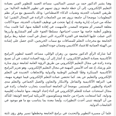
وهنا يشير الدكتور حمد بن عيسى السالمي، مساعد العميد للتطوير الفني بعمادة
التعليم الإلكتروني، إلى أن خطة جامعة نزوى تسهم في تطوير الأنظمة الحالية؛ من
طريقي التقنيات الحديثة وتقنيات الذكاء الاصطناعي؛ وذلك بالتنسيق مع مركز نظم
المعلومات؛ موضحا أن جامعة نزوى تعد من الجامعات الرائدة في المجال التقني؛ لما
تملكه من خبرات إدارية وفنية، إذ إنها نجحت في توظيف التقنيات الحديثة، سوءا أكانت
مغلقة المصدر أم مفتوحة المصدر، فأسهمت في إفادة الطلبة منها، كما قامت ببناء
وتطوير أنظمة خاصة بها حسب احتياجها، مسلطا الضوء على أهم المشاريع وأبرزها
التي عملت عليها الجامعة في الفترة الأخيرة، التي تتمثل في أتمت عملية ربط برامج
الجامعة مع مخرجات التعلم للمساقات مع سمات الخريجين، الذي حصل على إشادة
من الهيئة العمانية للاعتماد الأكاديمي وضمان جودة التعليم.
كما شاركه الرأي الدكتور محمود بن زهران الوائلي، مساعد العميد لتطوير البرامج
الأكاديمية بعمادة التعليم الإلكتروني، إذ أشار إلى أن رؤية العمادة انبثقت في أن تصبح
وحدة رائدة في مجال التعليم الإلكتروني من طريق الرؤية العامة لجامعة نزوى منارة
علم ورشاد، إذ تعد أحد الأسس المهمة في مجال التعليم الإلكتروني، وهو تعزيز البرامج
الأكاديمية المبتكرة وفقًا للمعايير الوطنية والدولية والاتجاهات الجديدة في التعلم
الإلكتروني والتعليم عن بعد. كما تحتضن عمادة التعلم الإلكتروني قيما جوهرية مهمة،
هي: النزاهة الأكاديمية والتفاعل والابتكار والتعاون والعمل الجماعي والتعلم مدى
الحياة والتطوير المستمر. موضحا أن الجامعة استأنست بتجارب جامعات رائدة في
مجال استحداث عمادة للتعلم الإلكتروني في أثناء إعداد الوثيقة، منها جامعات إقليمية
ودولية، كما استعانت بخبراء من جامعة ويسكونسون الأمريكية لمراجعة الوثيقة؛ للتأكد
من أن الوثيقة تتبنى أحدث التطورات، وأيضا معدة بما يتناسب مع ما هو موجود في
الجامعات الدولية.
علما أن مسيرة التطوير والتحديث في برامج الجامعة وخططها تسير وفق رؤى ثابتة