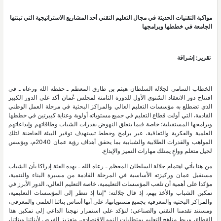
مواكبة التقنيات الحديثة في مجال التعليم التقني أحد المشاريع الاستراتيجية التي تبنتها
الجامعة في خططها وبرامجها
تقرير: إشراقة
الخطاب السامي لجلالة السلطان هيثم بن طارق المعظم ـ حفظه الله ورعاه ـ في
افتتاح دور الانعقاد السّنوي الأول للدورة الثامنة لمجلس عُمان أكد على الدور الكبير
الذي تضطلع به مؤسسات التعليم العالي والمراكز البحثية في مرحلة العمل الوطني
القادمة، التي أولت قطاع التعليم في جميع مستوياته أولوية وعناية كبيرتين في خططها
وبرامجها المستقبلية؛ خاصة فيما يتعلق النهوض بقدرات الشباب وطاقاتهم وإبداعاتهم
العلمية والفكرية والثقافية، عبر برامج وخطط تستهدف توفير البيئة الحاضنة لتلك
المواهب والقدرات الطلابية والشبابية بما يحقق أهداف رؤية عمان 2040م، ويؤسس
لجيل متعلم وواعٍ يمتلك مهارات التميز والإبداع.
من هنا يأتي اهتمام جلالة السلطان المعظم ـ رعاه الله ـ بهذه الفئة إدراكا بأن الشباب
مستقبل عمان وركيزته الأساسية في المرحلة القادمة من مسيرة البناء والتنمية،
مؤكدا على أهمية أن تلعب المؤسسات التعليمية، خاصة التعليم العالي، الدور الأبرز في
تمكين الشباب والأخذ بهم، إذ قال جلالته: "إننا إذ ننظر إلى المؤسسات التعليمية،
والمراكز البحثية والمعرفية بجميع مستوياتها، على أنها أساس بنائنا العلمي والمعرفي،
ومستند تقدمنا التقني والصناعي؛ لنؤكد على استمرار نهجنا الداعي إلى تمكين هذا
القطاع، وربط مناهج التعليم بمتطلبات النمو الاقتصادي، وتعزيز الفرص لأبنائنا وبناتنا،