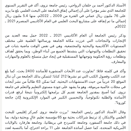
الأستاذ الدكتور أحمد بن خلفان الرواحي، رئيس جامعة نزوى، أكد في التقرير السنوي
للجامعة الذي نشر مؤخرا على أن إجمالي إنفاق الجامعة على البحث العلمي بلغ ما يزيد
على 76 مليون ريال عماني في الفترة من 2009 ـ 2022م، منها 5.4 مليون ريال
إجمالي ما تم إنفاقه على مشاريع البحث العلمي في العام الأكاديمي المنصرم 2021 ـ
2022م.
وذكر رئيس الجامعة أن العام الأكاديمي 2021 ـ 2022 حمل معه العديد من
الإنجازات والنجاحات التي عززت مكانة الجامعة ورسالتها العلمية على مختلف
المستويات الأكاديمية والبحثية والمجتمعية، وهي في نفس الوقت ماضية بثبات في
تحقيق التطلعات والتوجهات التي ينشدها الجميع من أبناء الوطن، وبما يحقق أهداف
وتطلعات رؤية الحكومة وتوجهاتها المستقبلية في إيجاد جيل متسلح بالعلوم والمهارات
والمعارف.
وأكد في كلمته قائلا: "تجاوزت عدد الأبحاث المنشورة للأساتذة 2400 بحث، كما بلغ
عدد الكتب وفصول الكتب التي تم نشرها 212 كتابا؛ لتتمكن بذلك الجامعة من أن تنال
الموقع 20 عربياً من حيث الاستشهادات البحثية، كما تمكن 63 طالباً من نشر أبحاث
في مجلات عالمية مرموقة، وهو ما يشهد على جودة مستوى التعليم والتعلم في جامعة
نزوى. كما أصبح بمقدور الجامعة تقديم كل برامجها إلكترونياً نتيجةً لرفع قدرات
الأساتذة والطلبة تكنولوجياً، والتحسين الكبير في الموارد الإلكترونية إبّانَ جائحة
كورونا".
وقال الأستاذ الدكتور رئيس الجامعة: "برزت جامعة نزوى كمركز إقليمي للبحث
العلمي والابتكار، إذ ترتبط شراكات بحثية مع 65 مؤسسة تعليم عالٍ وبحثية دولية، بما
في ذلك جامعة أكسفورد وجامعة كامبردج في بريطانيا، وجامعة هارفارد بالولايات
الأمريكية المتحدة، كما حصل أساتذة الجامعة على 11 براءة اختراع، أما بالنسبة لعدد