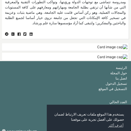
ومدروسة تتماشى مع توجهات الدولة ورؤيتها، وتواكب التطورات التقنية والمعرفية
التي من شأنها أن ترتقي بطلبة الجامعة ومهاراتهم ومعارفهم على كافة المستويات
والمجالات العملية، وهو ركن أساس قامت عليه الجامعة، وهي ماضية بثبات وعزيمة
في تسخير كافة الإمكانات التي تجعل من جامعة نزوى خيار أساسا لجميع الطلبة
والباحثين والمفكرين؛ ولتبقى كما أراد مؤسسوها منارة علم ورشاد.
الرئيسة
حول المجلة
اتصل بنا
تسجيل الدخول
التسجيل في الموقع
العدد الحالي
أرشيف
قائمة الكلمات الرئيسة
يستخدم هذا الموقع ملفات تعريف الارتباط لضمان
قائمة المؤلفين
حصولك على أفضل تجربة على موقعنا
أعرف أكثر
www.unizwa.edu.om