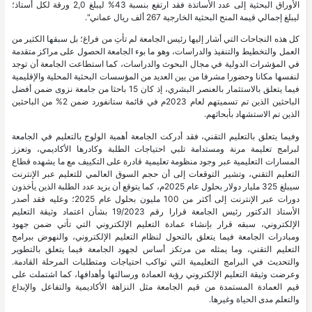
الأوراق البحثية إلى عدد الأساتذة فقد ارتفع بنسبة 43% ليبلغ 2,0 ورقة لكل أستاذ؛
ليبلغ إجمالي قيمة المنح البحثية الخارجية 267 ألف ريال عماني".
كل هذه النجاحات التي أشار إليها رئيس الجامعة لم تأتِ من فراغ؛ بل سبقها الكثير من
العمل والتخطيط والتنفيذ والدراسات، وهو ما بوء الجامعة الحصول على مراكز متقدمة
في المؤشرات الدولية في مجال البحوث والدراسات، كما استطاعت الجامعة أن توجد
لنفسها مكانا وحضورا مشرفا من بين العديد من المؤسسات البحثية المحلية والإقليمية
فيما يتعلق بالاستثمار بالعنصر البشري، إذ كان 15 باحثا من جامعة نزوى ضمن أفضل
الباحثين الذين تم تسميتهم لعام 2023م في قائمة ستانفورد ضمن 2% من الباحثين
الذين تم الاستشهاد بأبحاثهم.
وفيما يتعلق بالتعليم التقني، فقد أدركت الجامعة أهمية الولوج بالتعليم في الجامعة
لبرامج تعليمة مرنة ومستدامة تلبي احتياجات الطلبة وكادرها الأكاديمي، وتعزز
المسارات التعليمية عبر وجود منظومة تعليمية قادرة على التكييف مع ما يشهده قطاع
التعليم التقني، وتشير التوقعات إلى أن حجم السوق العالمي للتعليم عبر الإنترنت
سيبلغ 325 مليار دولار بحلول عام 2025م، كما يتوقع أن يزيد عدد الطلبة الذين يأخذون
دورات عبر الإنترنت إلى أكثر من 100 مليون بحلول عام 2025؛ وعليه فقد أصدر
الأستاذ الدكتور رئيس الجامعة قرارا رقم 19/2023 بشأن اعتماد وثيقة التعليم
الإلكتروني، سبقه قرار بإنشاء عمادة التعليم الإلكتروني التي تأتي ضمن جهود
ومبادرات الجامعة فيما يتعلق بالتحول لنظام التعليم الإلكتروني، والنهوض ببرامج
التعليم التقني، وما يمثله من مرتكز أساس لجهود الجامعة فيما يتعلق بالتطوير
والتحديث في البرامج التعليمية التي تواكب احتياجات ومتطلبات المرحلة القادمة.
وعرضت وثيقة التعليم الإلكتروني رؤية العمادة ورسالتها وأهدافها، كما اشتملت على
قيم العمادة المستمدة من قيم الجامعة مثل النزاهة الأكاديمية والتفاعل والإبداع
والتعلم مدى الحياة وغيرها.