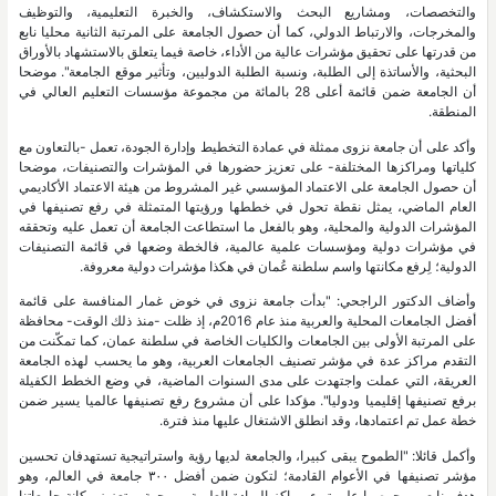
والتخصصات، ومشاريع البحث والاستكشاف، والخبرة التعليمية، والتوظيف
والمخرجات، والارتباط الدولي، كما أن حصول الجامعة على المرتبة الثانية محليا نابع
من قدرتها على تحقيق مؤشرات عالية من الأداء، خاصة فيما يتعلق بالاستشهاد بالأوراق
البحثية، والأساتذة إلى الطلبة، ونسبة الطلبة الدوليين، وتأثير موقع الجامعة". موضحا
أن الجامعة ضمن قائمة أعلى 28 بالمائة من مجموعة مؤسسات التعليم العالي في
المنطقة.
وأكد على أن جامعة نزوى ممثلة في عمادة التخطيط وإدارة الجودة، تعمل -بالتعاون مع
كلياتها ومراكزها المختلفة- على تعزيز حضورها في المؤشرات والتصنيفات، موضحا
أن حصول الجامعة على الاعتماد المؤسسي غير المشروط من هيئة الاعتماد الأكاديمي
العام الماضي، يمثل نقطة تحول في خططها ورؤيتها المتمثلة في رفع تصنيفها في
المؤشرات الدولية والمحلية، وهو بالفعل ما استطاعت الجامعة أن تعمل عليه وتحققه
في مؤشرات دولية ومؤسسات علمية عالمية، فالخطة وضعها في قائمة التصنيفات
الدولية؛ لِرفع مكانتها واسم سلطنة عُمان في هكذا مؤشرات دولية معروفة.
وأضاف الدكتور الراجحي: "بدأت جامعة نزوى في خوض غمار المنافسة على قائمة
أفضل الجامعات المحلية والعربية منذ عام 2016م، إذ ظلت -منذ ذلك الوقت- محافظة
على المرتبة الأولى بين الجامعات والكليات الخاصة في سلطنة عمان، كما تمكّنت من
التقدم مراكز عدة في مؤشر تصنيف الجامعات العربية، وهو ما يحسب لهذه الجامعة
العريقة، التي عملت واجتهدت على مدى السنوات الماضية، في وضع الخطط الكفيلة
برفع تصنيفها إقليميا ودوليا". مؤكدا على أن مشروع رفع تصنيفها عالميا يسير ضمن
خطة عمل تم اعتمادها، وقد انطلق الاشتغال عليها منذ فترة.
وأكمل قائلا: "الطموح يبقى كبيرا، والجامعة لديها رؤية واستراتيجية تستهدفان تحسين
مؤشر تصنيفها في الأعوام القادمة؛ لتكون ضمن أفضل ٣٠٠ جامعة في العالم، وهو
هدف نابع من حرصها على تبوء مراكز الريادة العلمية من جهة، وتعزيز مكانة جامعاتنا