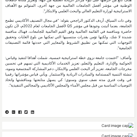
الوطنية في مؤشر أفضل الجامعات العالمية من جهة أخرى، المتوائم مع الأهداف
الاستراتيجية لوزارة التعليم العالي والبحث العلمي والابتكار".
وفي ذات السياق، أردف الدكتور الراجحي بقوله: "في مجال التصنيف الأكاديمي تطمح
الجامعة، بعدما أثبتت وجودها في مؤشر QS لأفضل الجامعات لعام 2022م، لأن تكون
حاضرة ومنافسة في القائمة العالمية وفق القيم العالمية للجامعات، فهناك منافسة
شديدة لا شك، ولكنها تؤمن بقدرات منتسبيها التي تمكنها من بلوغ الغايات وتحقيق
التوجهات التي تمكنها من تطبيق الشروط والمعايير التي حددتها قائمة التصنيفات
الجامعية".
‏وأضاف: "اعتمدت جامعة نزوى خطة استراتيجية خمسية، شملت أهدافا لتنفيذ وقياس:
الحوكمة والإدارة، التعليم والتعلم، تعزيز الخدمات الأكاديمية التي تسهم في تحسين
مخرجات الجامعة، تعزيز أثر البحث العلمي والابتكار، دعم المشاركة المجتمعية ونموه،
تنشئة التنمية المستدامة والمبادرات الريادية والاستثمار. ويأتي قياس مؤشراتها رقميا
في وقت فتري مدته نصف سنوي وسنوي؛ كي يسهل متابعتها ومناقشتها واتخاذ
التوصيات المناسبة من قبل مجلس الأمناء والمجلس الأكاديمي والمجالس التنفيذية".