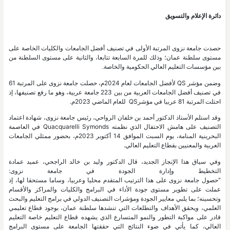
دائرة الإعلام والتسويق
حصدت جامعة نزوى المرتبة الأولى في تصنيف أفضل الجامعات والكليات الخاصة على
مستوى سلطنة عمان؛ وذلك للمرة السابعة تتابعا، والثانية على مستوى السلطنة من
بين مؤسسات التعليم العالي الحكومية والخاصة.
وضمن مؤشر QS لأفضل الجامعات لعام 2024م، حصلت جامعة نزوى على المرتبة 61
في تصنيف أفضل الجامعات العربية من بين 223 جامعة عربية، وهو ما رفع تصنيفها، إذ
احتلت المرتبة 81 عربيا في مؤشرQS للعام الماضي 2023م.
وقد استلم الأستاذ الدكتور أحمد بن خلفان الرواحي، رئيس جامعة نزوى، شهادة اعتماد
التصنيف على هامش الاحتفال الذي نظمته Quacquarelli Symonds في العاصمة
البحرينية المنامة، يوم السبت الموافق 14 أكتوبر 2023م، بحضور ممثلي الجامعات
العربية والمعنيين بقطاع التعليم العالي.
وفي سياق هذا الإنجاز الجديد، قال الدكتور وليد بن خالد الراجحي، عميد عمادة
التخطيط وإدارة الجودة في جامعة نزوى:
"حصول جامعة نزوى على هذا الترتيب المتقدم محليا وعربيا، وساما مستحقا لها، إذ
عملت على تطوير مستوى جودة الأداء في البرامج والكليات والمراكز والأقسام
وتحسينه؛ بما يلبي معايير الجودة ومؤشرات التصنيف الدولي في برامج التعليم والبحث
العلمي، ويحقق الأهداف والتطلعات التي تنشدها سلطنة عمان، بوجود قطاع تعليمي
قادر على مواكبة التطور والنمو المتسارع الذي يشهده قطاع التعليم خاصة التعليم
العالي، كما يأتي في ضوء النتائج التي حققتها الجامعة على مستوى البرامج