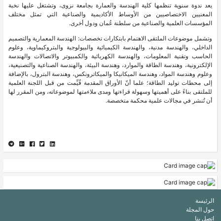
يعد ندوة سنوية تنظمها كلية الهندسة والعمارة بجامعة نزوى، وتشتغل عليها نخبة
المعنيين الاختصاصيين من الأوساط الأكاديمية والصناعية التي تمثل مختلف
المؤسسات العلمية والصناعية من سلطنة عُمان ودول أخرى.
وتشمل موضوعات الملتقى الاهتمام بابتكارات تخصصات: الهندسة المعمارية والتصميم
الداخلي، والهندسة مدنية، والهندسة الكيميائية والبيولوجية والبتروكيماوية، وعلوم
الحاسب وتقنية المعلومات، والهندسة الكهربائية والكمبيوتر والاتصالات والهندسة
الإلكترونية، وهندسة الطاقة والموارد، وهندسة البيئة، والهندسة الصناعية والتصنيعية،
وعلوم وهندسة المواد، وهندسة الميكانيكا والميكاترونكس، وهندسة البترول، بالإضافة
إلى محطات توليد الطاقة؛ علما أنّ الأوراق المقدمة قُيِّمت من قبل اللجنة العلمية
للملتقى بناءً على أهميتها وسهولة قراءتها ومدى ملاءمتها لموضوعاته، ومن المقرر لها
أن تُنشر في مجالات علمية محكمة متخصصة.
الرئيسة
حول المجلة
اتصل بنا