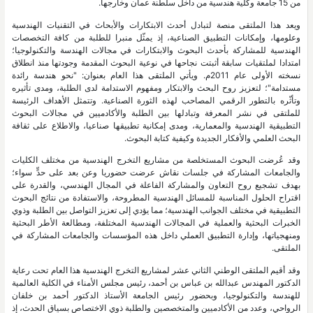
من 15 جامعة وكلية هندسية من داخل سلطنة عمان وخارجها.
ويعد هذا الملتقى منصة لتبادل أحدث الابتكارات والأبحاث في التقنيات الهندسية
وعلومها، وإمكانات التطبيق الصناعية، إذ يمثّل منبرا للطلبة من كافة التخصصات
الهندسية للمشاركة بأحدث البحوث والابتكارات في مجالات الهندسة والتكنولوجيا؛
امتدادا لملتقيات سابقة أثبتت نجاحها في نوعية البحوث المقدمة وجودتها منذ انطلاق
نسخته الأولى عام 2011م. ويأتي الملتقى هذا العام بعنوان: "نحو هندسة رائدة
مستدامة"؛ لتعزيز روح البحث والابتكار ومفهوم الاستدامة لدى الطلبة، ومدى تأثيره
وتأثّره بالتطور الرقمي المصاحب لهذه الثورة الصناعية. وتتمثل الأهداف الرئيسة
للملتقى في نشر المعرفة وتبادلها بين الطلبة والأكادميين في مجالات البحوث
التطبيقية الهندسية والمعمارية، ومدى إمكانية تطبيقها صناعيا، والاطلاع على ثقافة
البحث العلمي والأفكار الجديدة وكيفية كتابة البحوث.
وقد عُرضت البحوث المستخلصة من مشاريع التخرج الهندسية من مختلف الكليات
والجامعات المشاركة في جلسات نقاش عرضت حضوريا وعن بعد على حدٍّ سواء؛
بهدف تشجيع روح التعاون والمشاركة الفاعلة في المجال الهندسي، والقدرة على
اقتراح الحلول المناسبة للمسائل الهندسية المطروحة، والاستفادة من نتائج البحوث
التطبيقية في مختلف الجوانب الهندسية؛ مما يؤدي إلى تعزيز التواصل بين الطلبة وذوي
الخبرات البحثية والعملية في المجالات الهندسية المختلفة، ومطالعة الأطر البحثية
ومنهجياتها، وإدارة التطبيق العملي داخل هذه المؤسسات والجامعات المشاركة في
الملتقى.
وقد أقيم الملتقى الوطني الثاني عشر لمشاريع التخرج الهندسية هذا العام تحت رعاية
الدكتور المهندس عبدالله بن عباس بن أحمد، رئيس مجلس الأمناء في الكلية العالمية
للهندسة والتكنولوجيا، وبحضور رئيس الجامعة الأستاذ الدكتور أحمد بن خلفان
الرواحي، وعدد من الأكادميين والمتخصصين والطلبة ذوي الاختصاص بسياق الحدث، إذ