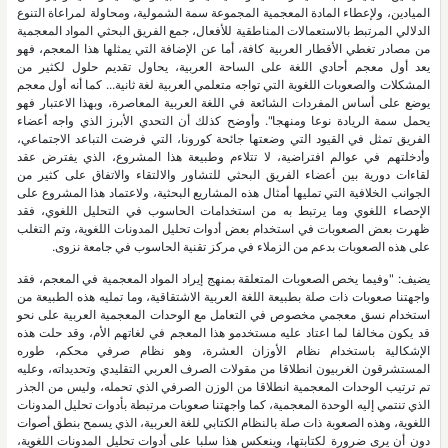
الميادين، ولإعطاء المادة المعجمية المجموعة سمة الشمولية، ومحاولة لمراعاة التنوع
الدلالي المرتبط بالاستعمالات المناطقية للأفعال، جمع الفريق البحثي المواد المعجمية
من مصادر تغطي الأقطار العربية كافة، أما عن الإضافة التي يمثلها هذا المعجم، فهو
يعد أول معجم أحادي اللغة على الساحة العربية، يحاول تقديم حلول لكثير من
المشكلات والصعوبات اللغوية التي تواجه متعلمي العربية لغة ثانية... كما أنه أول معجم
يوضع على أساس المفردات الشائعة في اللغة العربية المعاصرة، وبهذا الاعتبار فهو
يحمل سمة الريادة نوعا ومنهجا". وأوضح كذلك أن التحدي الأبرز الذي واجه أعضاء
الفريق تمثل في القيود التي وضعتها جائحة كورونا، التي فرضت التباعد الاجتماعي،
وأدخلتهم في عوالم افتراضية، لا تتلاءم وطبيعة هذا المشروع، الذي يفترض عقد
لقاءات دورية بين أعضاء الفريق البحثي للتشاور والالتقاء والاتفاق على كثير من
الجوانب الخلافية التي تمليها أمثال هذه المشاريع البحثية، ولاعتماد هذا المشروع على
الإحصاء اللغوي وما يرتبط به من استخدامات الحاسوب في التحليل اللغوي، فقد
ظهرت بعض الصعوبات في استخدام بعض أدوات تحليل المدونات اللغوية، وتم التغلب
على هذه الصعوبات بدعم من الزملاء في مركز تقنية الحاسوب في جامعة نزوى.
يضيف: "وفيما يخص الصعوبات المتعلقة بمنهج إيراد المواد المعجمية في المعجم، فقد
واجهتنا صعوبات ذات صلة بطبيعة اللغة العربية الاشتقاقية، وما تمليه هذه الطبيعة من
استخدام نسق معجمي مخصوص في التعامل مع الوحدات المعجمية العربية على نحو
قد يكون مخالفا لما اعتاد عليه مستخدمو هذا المعجم في لغاتهم الأم، وقد حلت هذه
الإشكالية باستخدام نظام الأوزان العشرة، وهو نظام صرفي محكم، طوره
المستشرقون الغربيون انطلاقا من مقولات الصرف العربي التقليدي وتحديداته، وعليه
تم ترتيب الوحدات المعجمية انطلاقا من الوزن الصرفي الذي تحمله، وليس من الجذر
الذي تنتمي إليه الوحدة المعجمية، كما واجهتنا صعوبات مرتبطة بأدوات تحليل المدونات
اللغوية، وهذه الصعوبة ذات صلة بالنظام الكتابي للغة العربية، الذي يسمح بنطق أصوات
دون أن يرى ضرورة لكتابتها، وينعكس هذا سلبا على أدوات تحليل المدونات اللغوية،