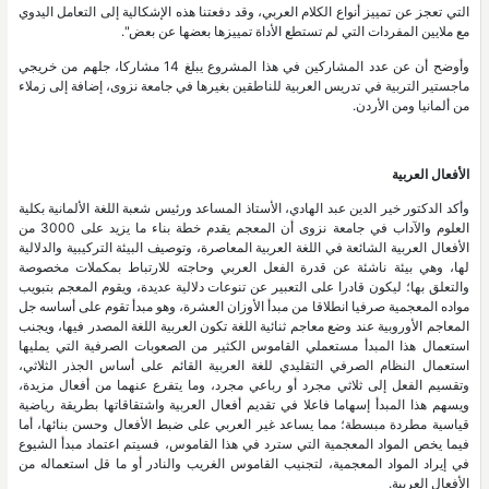
التي تعجز عن تمييز أنواع الكلام العربي، وقد دفعتنا هذه الإشكالية إلى التعامل اليدوي
مع ملايين المفردات التي لم تستطع الأداة تمييزها بعضها عن بعض".
وأوضح أن عن عدد المشاركين في هذا المشروع يبلغ 14 مشاركا، جلهم من خريجي
ماجستير التربية في تدريس العربية للناطقين بغيرها في جامعة نزوى، إضافة إلى زملاء
من ألمانيا ومن الأردن.
الأفعال العربية
وأكد الدكتور خير الدين عبد الهادي، الأستاذ المساعد ورئيس شعبة اللغة الألمانية بكلية
العلوم والآداب في جامعة نزوى أن المعجم يقدم خطة بناء ما يزيد على 3000 من
الأفعال العربية الشائعة في اللغة العربية المعاصرة، وتوصيف البيئة التركيبية والدلالية
لها، وهي بيئة ناشئة عن قدرة الفعل العربي وحاجته للارتباط بمكملات مخصوصة
والتعلق بها؛ ليكون قادرا على التعبير عن تنوعات دلالية عديدة، ويقوم المعجم بتبويب
مواده المعجمية صرفيا انطلاقا من مبدأ الأوزان العشرة، وهو مبدأ تقوم على أساسه جل
المعاجم الأوروبية عند وضع معاجم ثنائية اللغة تكون العربية اللغة المصدر فيها، ويجنب
استعمال هذا المبدأ مستعملي القاموس الكثير من الصعوبات الصرفية التي يمليها
استعمال النظام الصرفي التقليدي للغة العربية القائم على أساس الجذر الثلاثي،
وتقسيم الفعل إلى ثلاثي مجرد أو رباعي مجرد، وما يتفرع عنهما من أفعال مزيدة،
ويسهم هذا المبدأ إسهاما فاعلا في تقديم أفعال العربية واشتقاقاتها بطريقة رياضية
قياسية مطردة مبسطة؛ مما يساعد غير العربي على ضبط الأفعال وحسن بنائها، أما
فيما يخص المواد المعجمية التي سترد في هذا القاموس، فسيتم اعتماد مبدأ الشيوع
في إيراد المواد المعجمية، لتجنيب القاموس الغريب والنادر أو ما قل استعماله من
الأفعال العربية.