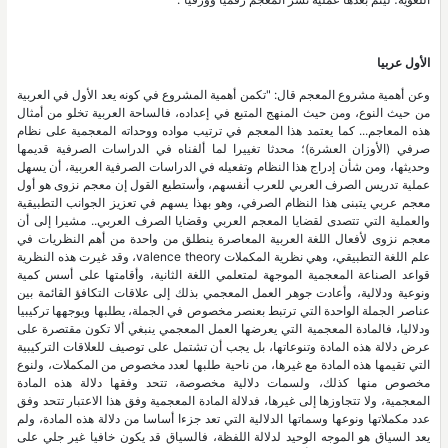
الأول عربيا
وعن أهمية مشروع المعجم قال: "تكمن أهمية المشروع في كونه يعد الأول في العربية
من حيث النوع، ومن حيث المنهج المتبع في إعداده، فالساحة العربية تخلو من أمثال
هذه المعاجم... كما يعتمد هذا المعجم في ترتيب مواده ووحداته المعجمية على نظام
صرفي (الأوزان العشرة)؛ محدثا تغييرا لما ألفناه في الدراسات الصرفية قديمها
وحديثها، ومن شأن إدراج هذا النظام وتفعيله في الدراسات الصرفية العربية، أن يسهل
عملية تدريس الصرف العربي للعرب أنفسهم، وأستطيع القول إن معجم نزوى هو أول
معجم عربي يتبنى هذا النظام الصرفي، وهو بهذا يسهم في تعزيز الجوانب التطبيقية
والعملية التي تتصدى لقضايا المعجم العربي وقضايا الصرف العربي.. مشيرا إلى أن
معجم نزوى لأفعال اللغة العربية المعاصرة ينطلق من واحدة من أهم النظريات في
علم اللغة التطبيقي، وهي نظرية المكملات valence theory، وقد غيرت هذه النظرية
قواعد الصناعة المعجمية الموجهة لمتعلمي اللغة الثانية، وأقامتها على أسس كمية
ونوعية ودلالية، وأعادت جوهر العمل المعجمي بذلك إلى علاقات التكافؤ القائمة بين
عناصر الجملة الواحدة التي ترتبط بعنصر مخصوص في الجملة، يطلبها ويوجهها تركيبيا
ودلاليا، فالمادة المعجمية التي يعرضها العمل المعجمي ينبغي ألا تكون مقتصرة على
عرض دلالة هذه المادة وتنوعاتها، بل يجب أن تشتمل على توصيف للعلاقات التركيبية
التي تقيمها هذه المادة مع غيرها، من ناحية طلبها لعدد مخصوص من المكملات، ولنوع
مخصوص منها كذلك، ولسمات دلالية مخصوصة، تتحد وفقها دلالة هذه المادة
المعجمية، ولا تتجاوزها إلى غيرها، فدلالة المادة المعجمية وفق هذا الاعتبار تتحد وفق
عدد مكملاتها ونوعها وسماتها الدلالية التي تعد جزءا أساسا من دلالة هذه المادة، ولم
يعد السياق هو الموجه الوحيد لدلالة اللفظة، فالسياق قد يكون خافيا غير جلي على