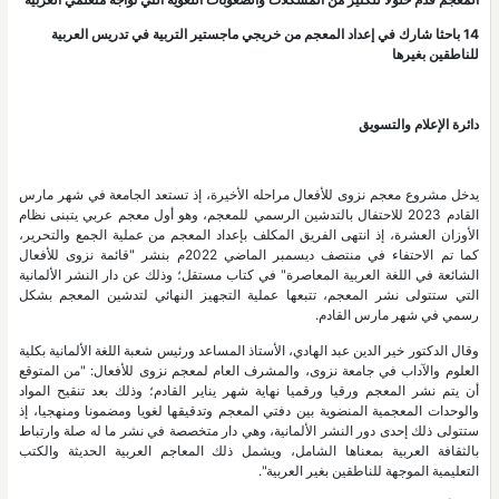
14 باحثا شارك في إعداد المعجم من خريجي ماجستير التربية في تدريس العربية
للناطقين بغيرها
دائرة الإعلام والتسويق
يدخل مشروع معجم نزوى للأفعال مراحله الأخيرة، إذ تستعد الجامعة في شهر مارس
القادم 2023 للاحتفال بالتدشين الرسمي للمعجم، وهو أول معجم عربي يتبنى نظام
الأوزان العشرة، إذ انتهى الفريق المكلف بإعداد المعجم من عملية الجمع والتحرير،
كما تم الاحتفاء في منتصف ديسمبر الماضي 2022م بنشر "قائمة نزوى للأفعال
الشائعة في اللغة العربية المعاصرة" في كتاب مستقل؛ وذلك عن دار النشر الألمانية
التي ستتولى نشر المعجم، تتبعها عملية التجهيز النهائي لتدشين المعجم بشكل
رسمي في شهر مارس القادم.
وقال الدكتور خير الدين عبد الهادي، الأستاذ المساعد ورئيس شعبة اللغة الألمانية بكلية
العلوم والآداب في جامعة نزوى، والمشرف العام لمعجم نزوى للأفعال: "من المتوقع
أن يتم نشر المعجم ورقيا ورقميا نهاية شهر يناير القادم؛ وذلك بعد تنقيح المواد
والوحدات المعجمية المنضوية بين دفتي المعجم وتدقيقها لغويا ومضمونا ومنهجيا، إذ
ستتولى ذلك إحدى دور النشر الألمانية، وهي دار متخصصة في نشر ما له صلة وارتباط
بالثقافة العربية بمعناها الشامل، ويشمل ذلك المعاجم العربية الحديثة والكتب
التعليمية الموجهة للناطقين بغير العربية".