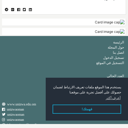
الرئيسة
حول المجلة
اتصل بنا
تسجيل الدخول
التسجيل في الموقع
العدد الحالي
أرشيف
قائمة الكلمات الرئيسة
يستخدم هذا الموقع ملفات تعريف الارتباط لضمان
قائمة المؤلفين
حصولك على أفضل تجربة على موقعنا
أعرف أكثر
www.unizwa.edu.om
فهمتك!
unizwaoman
unizwaoman
unizwaoman
ishraqa.nizwa@gmail.com