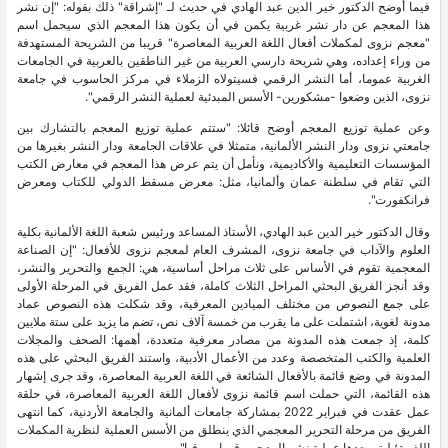
فيما أوضح الدكتور خير الدين عبد الهادي في حديث لـ "إشراقة" ذلك بقوله: "إن نشر
هذا المعجم عن دار نشر غربية يكمن في أن يكون هذا المعجم الذي سيحمل اسم
"معجم نزوى لمكملات أفعال اللغة العربية المعاصرة" قريبا من الشريحة المستهدفة
من وراء إعداده، وهي شريحة دارسي العربية من غير الناطقين بالعربية في الجامعات
الغربية عموما، أما النشر الرقمي فسيتولاه الزملاء في مركز الحاسوب في جامعة
نزوى، الذين وضعوا -مشكورين- الأسس المبدئية لعملية النشر الرقمي".
وعن عملية توزيع المعجم أوضح قائلا: "ستتم عملية توزيع المعجم بالتشارك بين
جامعتي نزوى ودار النشر الألمانية، متمثلا في علاقات الجامعة ودار النشر بغيرها من
المؤسسات التعليمية والأكاديمية، ونأمل أن يتم عرض هذا المعجم في معارض الكتب
التي تقام في سلطنة عمان وألمانيا، مثل: معرض مسقط الدولي للكتاب ومعرض
فرانكفورت".
وقال الدكتور خير الدين عبد الهادي، الأستاذ المساعد ورئيس شعبة اللغة الألمانية بكلية
العلوم والآداب في جامعة نزوى، المشرف العام لمعجم نزوى للأفعال: "إن الصناعة
المعجمية تقوم في الأساس على ثلاث مراحل أساسية، هي: الجمع والتحرير والنشر،
وقد أنجز الفريق البحثي المراحل الثلاث كاملة، فقد عمل الفريق في المرحلة الأولى
على جمع النصوص من مختلف الميادين المعرفية، وقد شكلت هذه النصوص عماد
مدونة لغوية، اشتملت على ما يقرب من خمسة آلاف نص، تضم ما يزيد على ستة ملايين
كلمة، إذ جمعت هذه المدونة من مصادر معرفية متعددة، أهمها: الصحف والمجلات
العلمية والكتب المتخصصة وعدد من الأعمال الأدبية، واستند الفريق البحثي على هذه
المدونة في وضع قائمة بالأفعال الشائعة في اللغة العربية المعاصرة، وقد جرى إشهار
هذه القائمة، التي حملت اسم قائمة نزوى لأفعال اللغة العربية المعاصرة، في حلقة
عمل عقدت في فبراير 2022 بمشاركة جامعات ألمانية والجامعة الأردنية، كما انتهى
الفريق من مرحلة التحرير المعجمي الذي ينطلق من الأسس العملية لنظرية المكملات
اللغوية؛ ليتم بعدها عملية نشر المعجم رقميا وورقيا".