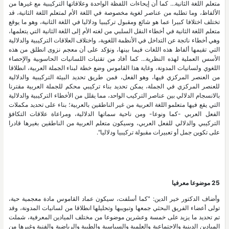
متعلم اللغة الثانية... كما أن إيحاءات اللفظة الواحدة وعلاقاتها التركيبية مع غيرها من
الألفاظ، وما تطلبه من عناصر لغوية مخصوصة في اللغة الأم لمتعلم اللغة الثانية، قد
تختلف اختلافا كبيرا عما هو شائع ومقبول تركيبيا ودلاليا في اللغة الثانية، وهو ما يوقع
متعلم اللغة الثانية في أخطاء النقل السلبي من لغته الأم إلى اللغة الثانية التي يتعلمها،
وهي أخطاء ناتجة عن التداخل في الأنظمة اللغوية، واختلاف العلاقات التركيبية والدلالية
التي تقيمها ألفاظ هذه اللغات فيما بينها، ونؤكد على أن معجم نزوى انطلق من هذه
الأسس العملية لهذه النظرية... كما أفاد من تقنيات اللسانيات الحاسوبية والإحصاء
اللغوي ولسانيات المدونة، وغاية هذا القاموس وضع خطة لبناء الجملة العربية، انطلاقا
من العنصر المركزي فيها، وهو الفعل، فمن طريق تحديد البيئة التركيبية والدلالية
للعنصر المركزي في الجملة، يمكن تحديد بناء تركيبي محكم للجملة العربية مقترنا
بالانسجام الدلالي بين عناصر التركيب الواحد، مما يقلل من الأخطاء التركيبية والدلالية
التي يقع فيها متعلمو اللغة العربية من غير الناطقين بالعربية؛ بناء على تحديد مكملات
الفعل العربي -كما ونوعا- ومن ناحية سماتها الدلالية، ومراعاة علاقات التكافؤ
التركيبي والدلالي للفعل العربي، وسيكون متعلم العربية من الناطقين بغيرها قادرا
على تكوين جمل أو تعبيرات مقبولة تركيبيا ودلاليا".
25 موضوعا معرفيا
وأضاف الدكتور خير الدين: "كما أسلفت، سيكون عماد القاموس مادة معجمية حية،
تولى أعضاء الفريق البحثي جمعها وتبويبها وتحليلها انطلاقا من لسانيات المدونة، وقد
تم تحديد ما يزيد على خمسة وعشرين موضوعا من مختلف الميادين المعرفية، شملت
الميادين الدينية والاجتماعية والعلمية والسياسية والطبية والرياضية والفنية وغيرها من