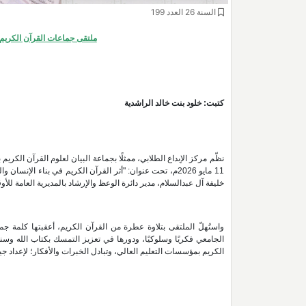
السنة 26 العدد 199
ملتقى جماعات القرآن الكريم ا
كتبت: خلود بنت خالد الراشدية
نظّم مركز الإبداع الطلابي، ممثلًا بجماعة البيان لعلوم القرآن الكر
11 مايو 2026م، تحت عنوان: "أثر القرآن الكريم في بناء ال
خليفة آل عبدالسلام، مدير دائرة الوعظ والإرشاد بالمديرية العامة ل
واستُهلّ الملتقى بتلاوة عطرة من القرآن الكريم، أعقبتها كلمة ج
الجامعي فكريًا وسلوكيًا، ودورها في تعزيز التمسك بكتاب الله وس
الكريم بمؤسسات التعليم العالي، وتبادل الخبرات والأفكار؛ لإعداد ج