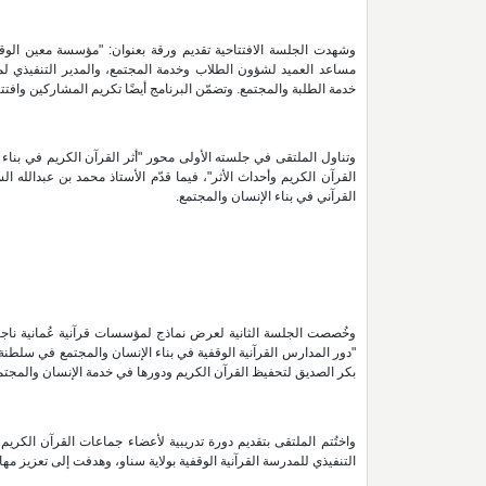
وشهدت الجلسة الافتتاحية تقديم ورقة بعنوان: "مؤسسة معين الوقف
مساعد العميد لشؤون الطلاب وخدمة المجتمع، والمدير التنفيذي لمؤ
خدمة الطلبة والمجتمع. وتضمّن البرنامج أيضًا تكريم المشاركين واف
وتناول الملتقى في جلسته الأولى محور "أثر القرآن الكريم في بناء
القرآن الكريم وأحداث الأثر"، فيما قدّم الأستاذ محمد بن عبدالله الس
القرآني في بناء الإنسان والمجتمع.
وخُصصت الجلسة الثانية لعرض نماذج لمؤسسات قرآنية عُمانية ناجحة،
"دور المدارس القرآنية الوقفية في بناء الإنسان والمجتمع في سلطنة ع
بكر الصديق لتحفيظ القرآن الكريم ودورها في خدمة الإنسان والمجتمع"
واختُتم الملتقى بتقديم دورة تدريبية لأعضاء جماعات القرآن الكريم 
التنفيذي للمدرسة القرآنية الوقفية بولاية سناو، وهدفت إلى تعزيز 