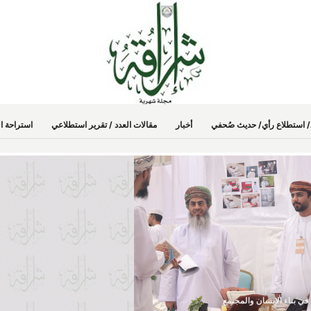
دد/ استطلاع رأي/ حديث صُحفي
أخبار
مقالات العدد / تقرير استطلاعي
استراحة ال
في بناء الإنسان والمجتمع