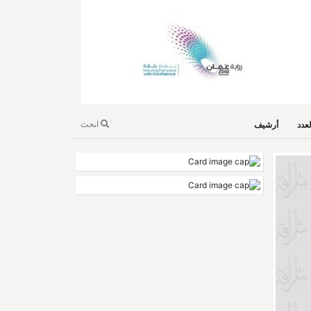
ابحث
عدد
أرشيف