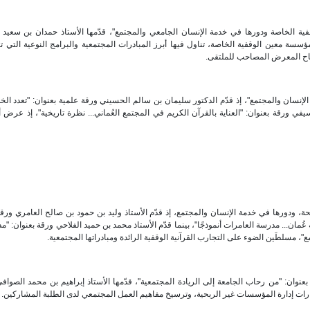
ية الخاصة ودورها في خدمة الإنسان الجامعي والمجتمع"، قدّمها الأستاذ حمدان بن سعيد 
سسة معين الوقفية الخاصة، تناول فيها أبرز المبادرات المجتمعية والبرامج النوعية التي
تتاح المعرض المصاحب للملتقى.
 الإنسان والمجتمع"، إذ قدّم الدكتور سليمان بن سالم الحسيني ورقة علمية بعنوان: "تعدد ا
يفي ورقة بعنوان: "العناية بالقرآن الكريم في المجتمع العُماني... نظرة تاريخية"، إذ عرض أبع
 ودورها في خدمة الإنسان والمجتمع، إذ قدّم الأستاذ وليد بن حمود بن صالح العامري ورقة
ُمان... مدرسة العامرات أنموذجًا"، بينما قدّم الأستاذ محمد بن حميد الفلاحي ورقة بعنوان: "م
، مسلطَين الضوء على التجارب القرآنية الوقفية الرائدة ومبادراتها المجتمعية.
بعنوان: "من رحاب الجامعة إلى الريادة المجتمعية"، قدّمها الأستاذ إبراهيم بن محمد الصوافي
مهارات إدارة المؤسسات غير الربحية، وترسيخ مفاهيم العمل المجتمعي لدى الطلبة المشاركين.