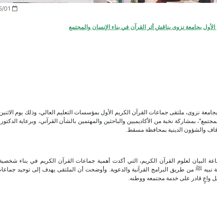
2026/05/01
لأول بجامعة نزوى يناقش أثر القرآن في بناء الإنسان والمجتمع
يم بجامعة نزوى، ملتقى جماعات القرآن الكريم الأول بمؤسسات التعليم العالي، وذلك يوم الاثنين
إنسان والمجتمع"، بمشاركة نخبة من الأكاديميين والباحثين والمهتمين بالشأن القرآني، وبرعاية الدكتو
لأوقاف والشؤون الدينية بمحافظة مسقط.
ماعة البيان لعلوم القرآن الكريم، التي أكدت أهمية جماعات القرآن الكريم في بناء شخصي
نة نبيه ﷺ من طريق البرامج القرآنية والدعوية. وأوضحت أن الملتقى يهدف إلى توحيد جماعا
يل واعٍ قادر على خدمة مجتمعه ووطنه.