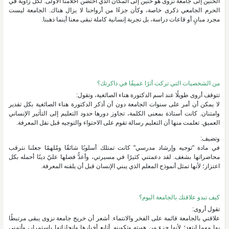
الحنين إلى جامعة نزوى هو حنين إلى المكان الذي احتضن أحلامنا الأولى. لكل زاوية في
الحرم الجامعي ذكرى خاصة، وكأن جزءًا من أرواحنا لا يزال هناك. الجامعة ليست
مجرد مبانٍ أو قاعات دراسة، بل تجربة إنسانية كاملة تبقى معنا أينما ذهبنا.
من الشخصيات التي تركت أثرًا عميقًا في ذاكرتك؟
تتوقف أروى طويلًا عند اسم الدكتورة هناء الصائغية، وتقول:
لا يمكن أن أمر على سنوات الجامعة دون أن أذكر الدكتورة هناء الصائغية بكل تقدير
وامتنان. كانت أستاذة بمعنى الكلمة، تجاوز دورها حدود التعليم إلى التأثير الإنساني
العميق. تعلمت منها أن التعليم رسالة تقوم على الاحتواء والتوجيه قبل نقل المعرفة.
وتضيف:
في مادة "توجيه وإرشاد مدرسي" كانت تمتلك أسلوبًا شائقًا ومُلهمًا جعلنا نترقب
محاضراتها بشغف. لقد دعمتني كثيرًا في مسيرتي، وأعدُّ فضلها عليّ دينًا أحمله بكل
اعتزاز؛ لأنها تمثل أنموذج المعلم الذي يبني الإنسان قبل أن يلقنه المعرفة.
كيف تبدو علاقتك بالجامعة اليوم؟
تقول أروى:
علاقتي بالجامعة قائمة على الفخر والانتماء. أشعر أن خريج جامعة نزوى يبقى مرتبطًا
بها مهما ابتعد؛ لأنها جزء من هويته وتكوينه. أتابع أخبارها وإنجازاتها باستمرار، وأتمنى