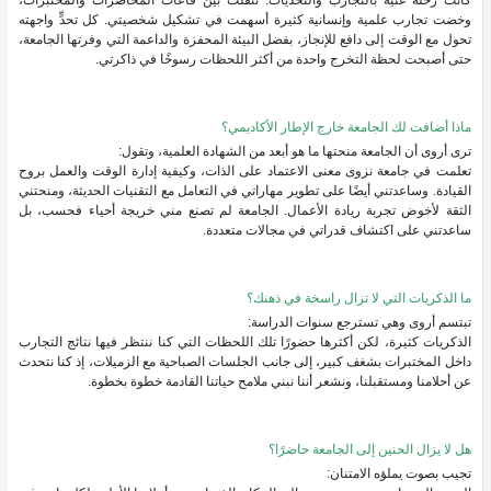
كانت رحلة غنية بالتجارب والتحديات. تنقلت بين قاعات المحاضرات والمختبرات،
وخضت تجارب علمية وإنسانية كثيرة أسهمت في تشكيل شخصيتي. كل تحدٍّ واجهته
تحول مع الوقت إلى دافع للإنجاز، بفضل البيئة المحفزة والداعمة التي وفرتها الجامعة،
حتى أصبحت لحظة التخرج واحدة من أكثر اللحظات رسوخًا في ذاكرتي.
ماذا أضافت لك الجامعة خارج الإطار الأكاديمي؟
ترى أروى أن الجامعة منحتها ما هو أبعد من الشهادة العلمية، وتقول:
تعلمت في جامعة نزوى معنى الاعتماد على الذات، وكيفية إدارة الوقت والعمل بروح
القيادة. وساعدتني أيضًا على تطوير مهاراتي في التعامل مع التقنيات الحديثة، ومنحتني
الثقة لأخوض تجربة ريادة الأعمال. الجامعة لم تصنع مني خريجة أحياء فحسب، بل
ساعدتني على اكتشاف قدراتي في مجالات متعددة.
ما الذكريات التي لا تزال راسخة في ذهنك؟
تبتسم أروى وهي تسترجع سنوات الدراسة:
الذكريات كثيرة، لكن أكثرها حضورًا تلك اللحظات التي كنا ننتظر فيها نتائج التجارب
داخل المختبرات بشغف كبير، إلى جانب الجلسات الصباحية مع الزميلات، إذ كنا نتحدث
عن أحلامنا ومستقبلنا، ونشعر أننا نبني ملامح حياتنا القادمة خطوة بخطوة.
هل لا يزال الحنين إلى الجامعة حاضرًا؟
تجيب بصوت يملؤه الامتنان: