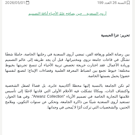
السنة 26 العدد 199
2026/05/01
أروى السعدية… حين يصافح علمُ الأحياء أناقةَ التصميم
تحرير: عزا الحبسية
بين رصانة العلم ورهافة الفن، تمضي أروى السعدية في رحلتها الخاصة، حاملةً شغفًا
تشكّل في قاعات جامعة نزوى ومختبراتها، قبل أن يجد طريقه إلى عالم التصميم
وريادة الأعمال. فقد اختارت خريجة تخصص تربية الأحياء أن تنسج تجربتها بخيوط
مختلفة؛ خيوط تجمع بين انضباط المعرفة العلمية وفضاءات الإبداع؛ لتصنع لنفسها
حضورًا يحمل بصمتها الخاصة.
لم تكن الجامعة بالنسبة إليها محطةً أكاديمية عابرة، بل فضاءً لصقل الشخصية
واكتشاف الذات، ومكانًا تشكلت فيه الأحلام الأولى التي قادتها لاحقًا إلى تأسيس
علامتها التجارية الخاصة في تصميم الأزياء "Arwanz Collection". وفي هذا الحوار،
تستعيد أروى السعدية شيئًا من ذاكرة الجامعة، وتحكي عن سنوات التكوين، وملامح
الحنين، والشخصيات التي تركت أثرًا لا يُمحى في وجدانها.