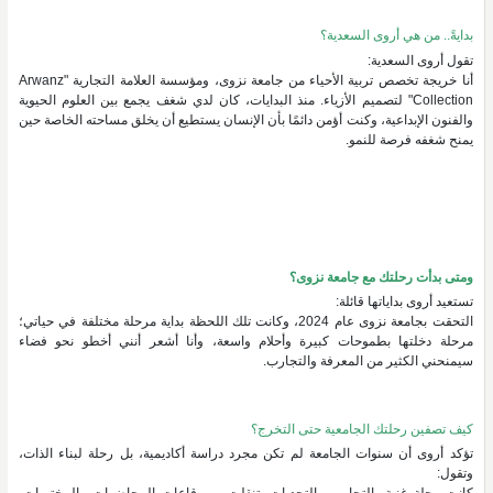
بدايةً.. من هي أروى السعدية؟
تقول أروى السعدية:
أنا خريجة تخصص تربية الأحياء من جامعة نزوى، ومؤسسة العلامة التجارية "Arwanz
Collection" لتصميم الأزياء. منذ البدايات، كان لدي شغف يجمع بين العلوم الحيوية
والفنون الإبداعية، وكنت أؤمن دائمًا بأن الإنسان يستطيع أن يخلق مساحته الخاصة حين
يمنح شغفه فرصة للنمو.
ومتى بدأت رحلتك مع جامعة نزوى؟
تستعيد أروى بداياتها قائلة:
التحقت بجامعة نزوى عام 2024، وكانت تلك اللحظة بداية مرحلة مختلفة في حياتي؛
مرحلة دخلتها بطموحات كبيرة وأحلام واسعة، وأنا أشعر أنني أخطو نحو فضاء
سيمنحني الكثير من المعرفة والتجارب.
كيف تصفين رحلتك الجامعية حتى التخرج؟
تؤكد أروى أن سنوات الجامعة لم تكن مجرد دراسة أكاديمية، بل رحلة لبناء الذات،
وتقول: