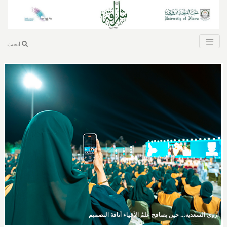
ابحث
أروى السعدية… حين يصافح علمُ الأحياء أناقةَ التصميم