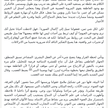
الكلام بعد جلطة ثم يستعيد القدرة على النطق بعد تدريب يوم طويل ومستمر، فالتكرار
مع وجود العاطفة يقوي المرونة العصبية في الدماغ وهذا يجعلني أصدق أن التغيير
ممكن في أي عمر، ما دمنا نكرر ونؤمن بما نفعل، فكل فكرة أو مهارة تقوي الروابط
العصبية وتنشأ مسارات جديدة؛ مما يجعل الدماغ أكثر تكيفا وقدرة على التعلم في كل
الأعمار.
لكن لكل شي ثمن، فعقولنا تميل إلى "إكمال الصورة”، فهل لاحظت أحيانا تخيل أنك
ترى وجوه في الغيوم؟ أو كيف نَربط بين أحداث ليس لها علاقة ببعضها؟ هذا ميل طبيعي
للعقل في البحث عن روابط بين النقاط؛ لكنه قد يخدعنا، فنقع أحيانًا في أوهام إدراكية
أو تحيزات غير واقعية، هنا يصبح التفكير الناقد أداة ضرورية تحمينا من الانزلاقات.
وتأتي لحظة القرار وهنا يتضح شيء آخر عن العقل البشري: المشاعر تسبق المنطق،
الجهاز العاطفي يتفاعل قبل أن تتاح للقشرة الدماغية فرصة للتحليل، فكم مرة
شعرت بالنفور أو الارتياح من شخص أو حتى موقف أو قرار؟ لأن العاطفة مهدت
الطريق والعقل تبعها بخطوة متأخرة ليبرر؛ لهذا يوصينا النبي ﷺ بضبط الغضب، وقال
ليس الشديد بالصرعة؛ إنما الشديد الذي يملك نفسه عند الغضب.
أما البيئة، فلها دور في تشكيل ملامح عقولنا ورسمها أكثر مما نتصور: ألوان الغرفة،
قوة الضوء، ترتيب الأثاث، رائحة المكان وحتى الكلمات التي نسمعها، كل ذلك يغيّر في
طريقة تفكيرنا، وتؤثر في مزاجنا وسلوكنا دون وعي، وتصنع أثرا داخليا لا نلاحظه.
وأظهرت الدراسات في علم الأعصاب أن الدماغ يستجيب إلى المحفزات الحسية
باستمرار مثل الضوء الطبيعي يزيد من نشاط مراكز الانتباه، بينما الألوان الدافئة تهدئ
الجهاز العصبي وتخفف من التوتر، وكما أكدت التجارب البحثية الحديثة، أن الأشخاص