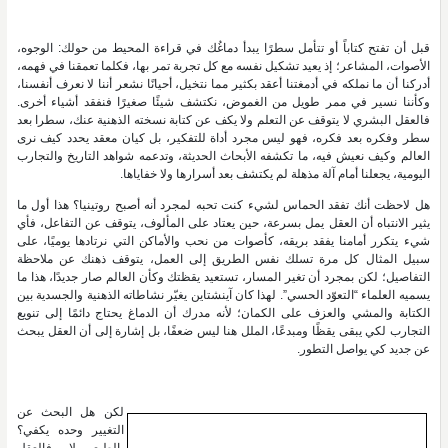
قبل أن تفتح كتاباً أو تتأمل سطرًا يبدأ دماغُك في قراءة المحيط من حولك: الوجوه،
الأصوات، المشاعر؛ إذ يعيد تشكيل نفسه مع كل تجربة تمر بها، فكلما تعمقنا في فهمه،
أدركنا أن ما نملكه في أدمغتنا أعقد بكثير مما نتخيل، أحيانًا نشعر أننا لا نعرف أنفسنا،
وكأننا نسير في ممر طويل من الغموض، نكتشف شيئًا صغيرًا فنفقد أشياء أخرى.
فالعقل البشري لا يتوقف عن التعلم ولا يكف عن كتابة نسخته الذهنية عنك، سطرا بعد
سطر وفكره بعد فكره، فهو ليس مجرد أداة للتفكير، بل كيان معقد يحدد كيف نرى
العالم وكيف نعيش فيه، ما تكشفه الأبحاث الحديثة، وتدعمه شواهد التاريخ والتجارب
اليومية، يجعلنا أمام آلة مذهلة لم يكتشف بعد أسرارها ولا خفاياها.
هل لاحظت أنك تفقد الحماس لشيء كنت تحبه لمجرد أنه أصبح روتينيا؟ هذا أول ما
يثير الانتباه أن العقل يمل بسرعة، حين يعتاد على المألوف، يتوقف عن التفاعل، فأي
شيء يتكرر أمامنا يفقد بريقه، كأصوات من نحب والأماكن التي نرتادها يوميًا، على
سبيل المثال كل مرة تسلك نفس الطريق إلى العمل، يتوقف ذهنك عن ملاحظة
التفاصيل؛ لكن بمجرد أن تغير المسار، تستعيد يقظتك وكأن العالم صار جديدًا، هذا ما
يسميه العلماء “التعوّد الحسي”. لهذا كان آينشتاين يغيّر نشاطاته الذهنية والجسدية بين
الكتابة والمشي والعزف على الكمان؛ لأنه مدرك أن الدماغ يحتاج دائمًا إلى تنويع
التجارب لكي يبقى يقظًا ومبدعًا، الملل هنا ليس ضعفًا، بل إشارة إلى أن العقل يبحث
عن جديد كي يواصل التطور.
لكن هل البحث عن
التغيير وحده يكفي؟