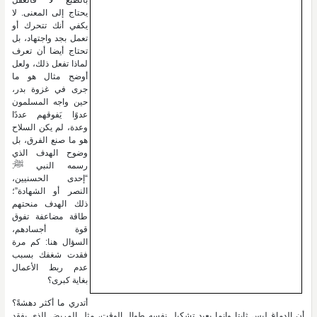
بالطبع لا فالعقل
يحتاج إلى المعنى. لا
يكفي أنك تتحرك أو
تعمل بجد واجتهاد، بل
تحتاج أيضا أن تعرف
لماذا تفعل ذلك، ولعل
أوضح مثال هو ما
جرى في غزوة بدر،
حين واجه المسلمون
عدوًا يَفوقهم عددًا
وعدة، لم يكن السلاح
هو ما صنع الفرق، بل
وضوح الهدف الذي
رسمه النبي ﷺ:
“إحدى الحسنيين،
النصر أو الشهادة”؛
ذلك الهدف منحتهم
طاقة مضاعفة تفوق
قوة أجسادهم،
السؤال هنا: كم مرة
فقدت شغفك بسبب
عدم ربط الأعمال
بغاية كبرى؟
أتدري ما أكثر دهشةً؟
أن الدماغ ليس ثابتا وإنما يعيد تشكيل نفسه طوال الوقت، مثل المريض الذي يفقد