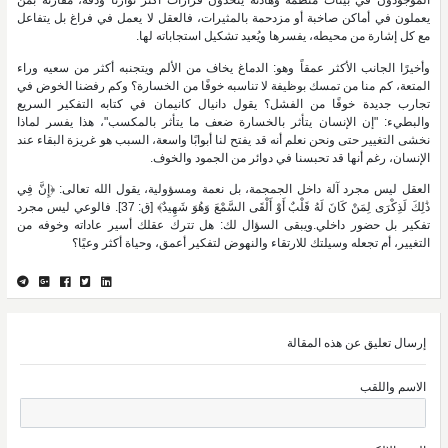
الموجودون في بيئات منظمة وهادئة يتخذون قرارات أكثر توازنًا ودقة، مقارنة بمن
يعملون في أماكن صاخبة أو مزدحمة بالمثيرات، فالعقل لا يعمل في فراغ بل يتفاعل
مع كل إشارة من محيطه، يفسرها ويُعيد تشكيل استجاباته لها.
وأخيرًا الجانب الأكثر عمقاً وهو: الدماغ يخاف من الألم ويتجنبه أكثر من سعيه وراء
المتعة، كم منا من تمسك بوظيفة لا تناسبه خوفًا من الخسارة؟ وكم رفضنا الخوض في
تجارب جديدة خوفًا من الفشل؟ يقول دانيال كانيمان في كتابه التفكير السريع
والبطيء: "إن الإنسان يتأثر بالخسارة ضعف ما يتأثر بالمكسب"، هذا يفسر لماذا
نخشى التغيير حتى ونحن نعلم أنه قد يفتح لنا أبوابًا واسعة، السبب هو غريزة البقاء عند
الإنسان، رغم أنها قد تحبسنا في دوائر من الجمود والخوف.
العقل ليس مجرد آلة داخل الجمجمة، بل نعمة ومسؤولية، يقول الله تعالى: ﴿إِنَّ فِي
ذَٰلِكَ لَذِكْرَى لِمَنْ كَانَ لَهُ قَلْبٌ أَوْ أَلْقَى السَّمْعَ وَهُوَ شَهِيدٌ﴾ [ق: 37]. فالوعي ليس مجرد
تفكير بل حضور داخلي.ويبقى السؤال لك: هل تترك عقلك أسير عاداته وخوفه من
التغيير، أم تجعله وسيلتك للارتقاء والنهوض لتفكير أعمق، وحياة أكثر وعيًا؟
إرسال تعليق عن هذه المقالة
الاسم واللقب