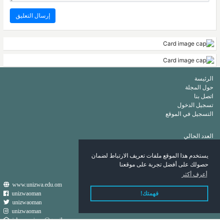
الرئيسة
حول المجلة
اتصل بنا
تسجيل الدخول
التسجيل في الموقع
العدد الحالي
أرشيف
قائمة الكلمات الرئيسة
يستخدم هذا الموقع ملفات تعريف الارتباط لضمان
قائمة المؤلفين
حصولك على أفضل تجربة على موقعنا
أعرف أكثر
www.unizwa.edu.om
unizwaoman
فهمتك!
unizwaoman
unizwaoman
ishraqa.nizwa@gmail.com