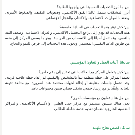
س: ما أبرز التحديات النفسية التي يواجهها الطلبة؟
أبرز المشكلات تشمل غالبا: القلق الأكاديمي، وصعوبات التكيف، والضغوط الأسرية،
وضعف المهارات الاجتماعية، والاكتئاب والخجل الاجتماعي.
س: كيف تؤثر هذه التحديات في الحياة الجامعية؟
هذه التحديات قد تؤدي إلى تراجع التحصيل الأكاديمي، والعزلة الاجتماعية، وضعف الثقة
بالنفس، وقد تصل أحيانًا إلى الانسحاب من الدراسة، وهو ما يسعى المركز إلى منعه
من طريق الدعم النفسي المستمر، وتحويل هذه التحديات إلى فرص للنمو والنجاح.
سادسًا: آليات العمل والتعاون المؤسسي
س: كيف يتعامل المركز مع الحالات التي تحتاج إلى دعم خاص؟
يعتمد المركز على خطة منظمة تبدأ بالتشخيص والتقييم، ثم إعداد خطة علاجية فردية،
وقد تشمل جلسات متتابعة أو إحالة لجهات مختصة عند الضرورة، مع متابعة دقيقة
للحالة. وتُنفّذ برامج إرشاد جمعي بشكل فصلي ضمن مجموعات دعم.
س: هل هناك تعاون مع مؤسسات أخرى؟
نعم، هناك تنسيق مستمر مع مركز جنى الطبي، والأقسام الأكاديمية، والمراكز
النفسية الخارجية لضمان تقديم خدمة شاملة للطالب.
سابعًا: قصص نجاح ملهمة