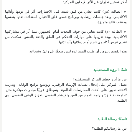
أذكر قصتين تعبّران عن الأثر الإيجابي للمركز:
🔹 الطالبة (س) كانت تعاني من قلق شديد قبل الاختبارات، أثر في نومها وأدائها
الأكاديمي. وبعد جلسات إرشادية وبرنامج خفض قلق الاختبار، استعادت ثقتها بنفسها
وحققت نتائج متميزة.
🔹 الطالبة (م) كانت تعاني من خوف التحدث أمام الجمهور، مما أثّر في مشاركتها
الأكاديمية. وبعد تدريبها على مهارات التحكم في القلق والثقة بالنفس، تمكنت من
تقديم عرض أكاديمي ناجح أمام زملائها وأساتذتها.
هذه القصص تبرهن أن طلب المساعدة ليس ضعفًا، بل وعيٌ وشجاعة.
ثامنًا: الرؤية المستقبلية
س: ما أبرز خطط المركز المستقبلية؟
يعمل المركز على إدخال تقنيات الإرشاد الرقمي، وتوسيع برامج الوقاية، وتدريب
الاختصاصيين على أحدث الممارسات العالمية. وسيطلق قريبًا مبادرات مبتكرة مثل:
"جامعة بلا قلق" وبرامج الدمج بين الفن والإرشاد النفسي لتعزيز الوعي النفسي لدى
الطلبة.
تاسعًا: رسالة للطلبة
س: ما رسالتكم للطلبة؟