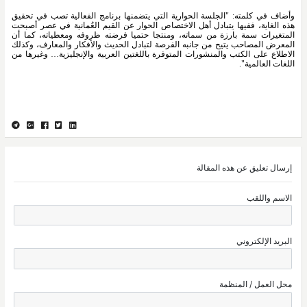
وأضاف في كلمته: "الجلسة الحوارية التي يتضمنها برنامج الفعالية تصب في تحقيق 
هذه الغاية، ففيها يتبادل أهل الاختصاص الحوار عن القيم العُمانية في عصر أصبحت 
المتغيرات سمة بارزة من سماته، ومنتجا حتميا فرضته ظروفه ومعطياته، كما أن 
المعرض المصاحب يتيح من جانبه الفرصة لتبادل الحديث والأفكار والمعارف، وكذلك 
الاطلاع على الكتب والمنشورات المتوفرة باللغتين العربية والإنجليزية… وغيرها من 
اللغات العالمية".
إرسال تعليق عن هذه المقالة
الاسم واللقب
البريد الإلكتروني
محل العمل / المنظمة