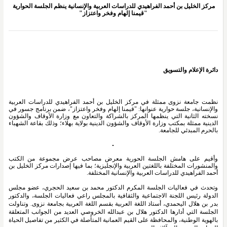
مركز الخليل بن أحمد الفراهيدي للدراسات العربية والإنسانية ينظم الجلسة الحوارية 
"قيمنا إلهام وفخر واعتزاز"
دائرة الإعلام والتسويق 
نظمت جامعة نزوى ممثلة في مركز الخليل بن أحمد الفراهيدي للدراسات العربية 
والإنسانية، جلسة حوارية عنوانها: "قيمنا إلهام وفخر واعتزاز"، ضمن برنامج جسور في 
نسخته الثانية التي ينظمها المركز بالشراكة والتعاون مع وزارة الأوقاف والشؤون 
الدينية ممثلة بمكتب وزارة الأوقاف والشؤون الدينية بولاية بهلاء؛ وذلك بقاعة الشهباء 
بالحرم المبدئي للجامعة.
وأقيم على هامش الجلسة الحورية معرض مصاحب عرض مجموعة من الكتب 
والمنشورات المختلفة باللغتين العربية والإنجليزية؛ بما فيها إصدارات مركز الخليل بن 
أحمد الفراهيدي للدراسات العربية والإنسانية المختلفة. 
وتحدث في فعاليات الجلسة المكرم الدكتور محمد بن سعيد الحجري، عضو مجلس 
الدولة رئيس اللجنة الاجتماعية والثقافية بالمجلس راعي فعاليات الجلسة، والدكتور 
بدر بن هلال اليحمدي، أستاذ اللغة العربية بقسم اللغة العربية بجامعة نزوى. وتناولت 
الجلسة التي أدارها الدكتور هلال بن عبدالله الخروصي العديد من الجوانب المتعلقة 
بالهوية الوطنية، والمحافظة على القيم العمانية المتأصلة في الكثير من تفاصيل الحياة 