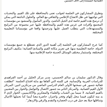
العمانية الممتدة إلى آلاف السنين.
وتطرق المشاركون في الجلسة لجوانب تعنى بالمحافظة على تلك القيم، والتحديات 
التي تواجهها في ظل الانفتاح الإعلامي والثقافي مع العالم، والحلول الناجعة التي يمكن 
أن ترسخ هذه القيم خاصة لدى الجيل الناشئ، والدور المأمول والمنشود من مؤسسات 
المجتمع وأفراده في غرس هذه القيم والمحافظة عليها عبر مجموعة من البرامج 
والمستهدفات التي يتطلب العمل عليها وترجمتها واقعا في مؤسساتنا التعليمية 
المختلفة.
كما عرج المشاركون في الجلسة إلى أهمية الدور الذي تضطلع به جميع مؤسسات 
الدولة، خاصة التعليمية منها، في تعزيز مكانة القيم والمبادئ العمانية؛ بتكثيف البرامج 
المختلفة، واستثمار مختلف الوسائل الحديثة خاصة الإعلامية منها. 
وقال الدكتور سليمان بن سالم الحسيني، مدير مركز الخليل بن أحمد الفراهيدي 
للدراسات العربية والإنسانية، في كلمته التي ألقاها مع بداية افتتاح الجلسة: "انطلقت 
فعالية جسور في نسختها الأولى العام الدراسي الماضي من مرتكزين اثنين: المرتكز 
الأول القيم العمانية، والمرتكز الثاني مد جسور الاتصال والتواصل والحوار بين المعنيين 
بالقيم العمانية، لا سيما بين الشباب والعلماء والمفكرين والأكاديميين، الحوار الذي لا 
بد منه لتكون قيمنا محل إلهام وفخر واعتزاز، حاضرة معنا أينما كنا تحملها الأجيال 
وتتناقلها جيلا بعد جيل في درب الحضارة والتقدم والرقي والازدهار".