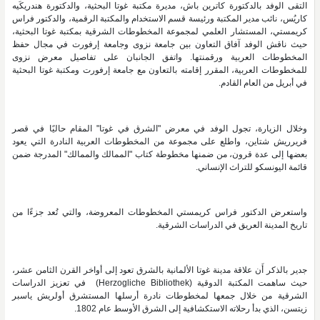
التقى الوفد بالدكتورة كاترين باش، مديرة مكتبة غوتا البحثية، والدكتورة هندريكَيه
كاريُس، نائب مدير المكتبة ورئيسة قسم الاستخدام والمكتبة الرقمية، والدكتور فراس
كريمستي، المستشار العلمي لمجموعة المخطوطات الشرقية بمكتبة غوتا البحثية،
حيث ناقش الوفد آفاق التعاون بين جامعة نزوى وجامعة إرفورت في مجال حفظ
المخطوطات العربية ورقمنتها. واتفق الجانبان على تفاصيل معرض نزوى
للمخطوطات العربية، المقرر إقامته بالتعاون مع جامعة إرفورت ومكتبة غوتا البحثية
في أبريل من العام القادم.
وخلال الزيارة، تجول الوفد في معرض "الشرق في غوتا" المقام حاليًا في قصر
فريرريش شتاين، واطلع على مجموعة من المخطوطات العربية النادرة التي يعود
بعضها إلى عدة قرون، من ضمنها مخطوطة كتاب "الممالك والممالك" المدرجة ضمن
قائمة اليونسكو للتراث الإنساني.
واستعرض الدكتور فراس كريمستي المخطوطات المعروضة، والتي تُعد جزءًا من
تاريخ المدينة العريق في الدراسات الشرقية.
جدير بالذكر أَن علاقة مدينة غوتا الألمانية بالشرق تعود إلى أواخر القرن الثامن عشر،
حيث ساهمت المكتبة الدوقية
(Herzogliche Bibliothek)
في تعزيز الدراسات
الشرقية من خلال جمعها لمخطوطات نادرة أرسلها المستشرق أولريش ياسبر
زيتسن، الذي بدأ رحلاته الاستكشافية إلى الشرق الأوسط عام 1802
.