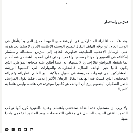
تمرّس واستثمار
وقد عكست لنا آراء المشاركين في الورشة مدى الفهم العميق الذي بدأ يتأصّل في
الوعي العام، عن توجّه الهاتف النقال ليصبح الوسيلة الإعلامية الأبرز، لا سيّما بعد تفوقه
على الوسائل الإعلامية التقليدية، فظهرت الحاجة إلى تمرّس استعماله واستثمار
إمكاناته في التصوير والمونتاج صحفيا وإعلاميا، وحتى على الصعيد الشخصي فقد أصبح
لما يلتقطه المواطن ثقلا إخباريا لا يستهان به، فيما أطلق عليه صحافة المواطن، الذي
يكون غالبا عبر الهاتف النقال، فالمعلومات والمهارات التي أكسبتها الورشة
للمشاركين، هي توجهات مدروسة في سبيلِ مواكبة سير العالم بتطوراته وتغيراته
المختلفة، الذي كسبَ فيه الهاتف النقال الرهانَ الأكبر إعلاميا، فكما يقول المراسل
ناصر الشكيلي: "بعضهم يرى أن الهاتف هو كاميرا موجودة في هاتف، وليس هاتفا به
كاميرا! ".
ولا ريب أن مستقبل هذه التقانة ستحضى باهتمام وعناية بالغتين؛ كون أنّها تواكب
التطور التقني الحديث الحاصل في مختلف التخصصات، ويعد المشهد الإعلامي واحدا
منها.