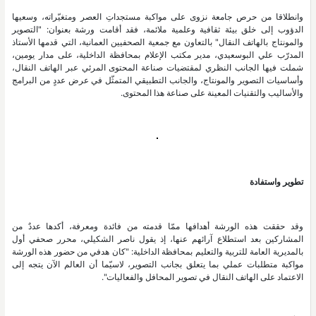
وانطلاقا من حرص جامعة نزوى على مواكبة مستجداتِ العصر ومتغيّراته، وسعيها
الدؤوب إلى خلق بيئة ثقافية وعلمية ملائمة، فقد أقامت ورشة بعنوان: "التصوير
والمونتاج بالهاتف النقال" بالتعاون مع جمعية الصحفيين العمانية، التي قدمها الأستاذ
المدرّب علي البوسعيدي، مدير مكتب الإعلام بمحافظة الداخلية، على مدار يومين،
شملت فيها الجانب النظري لمقتضيات صناعة المحتوى المرئي عبر الهاتف النقال،
وأساسيات التصوير والمونتاج، والجانب التطبيقي المتمثّل في عرض عددٍ من البرامج
والأساليب والتقنيات المعينة على صناعة هذا المحتوى.
تطوير واستفادة
وقد حققت هذه الورشة أهدافها ممّا قدمته من فائدة ومعرفة، أكدها عددٌ من
المشاركين بعد استطلاع آرائهم عنها، إذ يقول ناصر الشكيلي، محرر صحفي أول
بالمديرية العامة للتربية والتعليم بمحافظة الداخلية: "كان هدفي من حضور هذه الورشة
مواكبة متطلبات عملي بما يتعلق بجانب التصوير، لاسيّما أن العالم الآن يتجه إلى
الاعتماد على الهاتف النقال في تصوير المحافل والفعاليات".