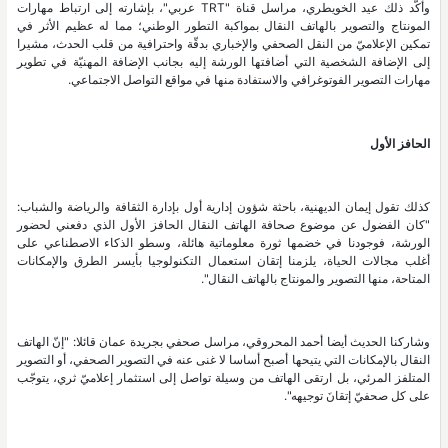
وأكّد ذلك عيد الخويطري، مراسل قناة "TRT عربي"، بإشارته إلى ارتباط مهارات
المونتاج والتصوير بالهاتف النقال بمواكبة التطور الوطني؛ مما له عظيم الأثر في
تمكين الإعلاميّ من النقل الصحفي والإخباري بدقّة واحترافية من قلب الحدث، مشيرا
إلى الإضافة الشخصية التي أضافتها الورشة إليه بجانب الإضافة المهنيّة في تطوير
مهارات التصوير الفوتوغرافي والاستفادة منها في مواقع التواصل الاجتماعي.
الحافز الأول
كذلك تقول إيمان الديهنية، باحثة شؤون إدارية أول بإدارة الثقافة والرياضة والشباب:
"كان الفضول عن موضوع صحافة الهاتف النقال الحافز الأول الذي دفعني لحضور
الورشة، فوجودنا في خضمها ثورة معلوماتية هائلة، وسطو الذكاء الاصطناعي على
أغلب مجالات الحياة، يلزمنا إتقان استعمال التكنولوجيا بأيسر الطرق والإمكانات
المتاحة، منها التصوير والمونتاج بالهاتف النقال".
وشاركنا الحديث أيضا أحمد المحروقي، مراسل صحفي بجريدة عمان قائلا: "إنّ الهاتف
النقال بالإمكانات التي يتيحها أصبح أساسا لا غنى عنه في التصوير الصحفي، أو التصوير
المتلفز المرئي، بل ارتقى الهاتف من وسيلة تواصل إلى استثمار إعلاميّ ثري، يتوجّب
على كل صحفيّ إتقانَ توجيهه".