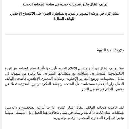
الهاتف النقال يخلق سرديات جديدة في ساحة الصحافة الحديثة..
مشاركون في ورشة التصوير والمونتاج يسلطون الضوء على الاكتساح الإعلامي
للهاتف النقال!
حرّره: سمية التوبية
يعدّ الهاتف النقال من أبرز وسائل الإعلام الجديد وأوسعها تأثيرا، نظير اتساقه مع الثورة
التكنولوجية المتسارعة، وتماشيه مع متطلباتها المتنوعة، لما يوفره من سهولة في
تبادل المعلومات، ووضع التقارير الإخبارية، وصناعة المحتوى الإعلامي، فأضحى الهاتف
النقال زاويةً إعلامية مستقلة، تنقلُ الحدث، وتجسّد الفكرة، وتبرز المغزى، فضلا عن
حضوره الدائم في موطِن الخبر.
لقد خاضت صحافة الهاتف النقّال غمارا كثيرة عزّزت أدوات الصحفيين والإعلاميين
بإمكانات بديلة كانت ذا فائدة واسعة في شتى مجالات هذا الحقل؛ بل أسهمت إسهاما
وفيرا في إثراء المحتوى الصحفي الرقمي وتطويره.