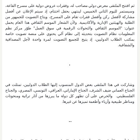
ثم افتتح الملتقى معرض دولي مصاحب له، وفقرات عروض دولية على مسرح القاعة،
وسيستمر لليوم الثاني الخميس، لينتهي بحفل اختتام، إذ سيتم الإعلان عن أفضل
مشاركة لأفضل ركن وأفضل فقرات تقام على المسرح، ويتاح التصويت للجمهور من
الطلبة والهيئتين الإدارية والأكاديمية. ولأن الشعار الموسم الثقافي هذا العام يحمل
عنوان: "الموسم الثقافي والتحولات الرقمية في سوق العمل" طوّر مركز نظم
المعلومات نظام التصويت بتحديثه إلى نظام آلي يحتوي على منصة تصويت خاصة
بمكتب الطلاب الدوليين، إذ يتيح للجميع التصويت لمرة واحدة لأجل المصداقية
والشفافية.
وشاركت في هذا الملتقى بعض الدول المنسوب إليها الطلاب الدوليين، تمثلت في
الجناح العماني ضيف الشرف، الجناح الإماراتي، العراقي، التونسي، المصري، والجناح
الفلسطيني. والحرص على أن تظهر كل دولة ما يبرزها من آثار تراثية ومنحوتات
ومناظر طبيعية وأزياء وأطعمة تميزها عن غيرها.