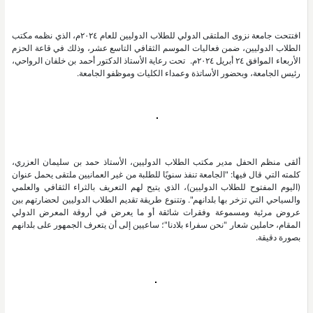
افتتحت جامعة نزوى الملتقى الدولي للطلاب الدوليين للعام ٢٠٢٤م، الذي نظمه مكتب
الطلاب الدوليين، ضمن فعاليات الموسم الثقافي التاسع عشر، وذلك في قاعة الحزم
الأربعاء الموافق ٢٤ أبريل ٢٠٢٤م. تحت رعاية الأستاذ الدكتور أحمد بن خلفان الرواحي،
رئيس الجامعة، وبحضور الأساتذة وعمداء الكليات وموظفو الجامعة.
ألقى منظم الحفل مدير مكتب الطلاب الدوليين، الأستاذ حمد بن سليمان العزري،
كلمته التي قال فيها: "الجامعة تنفذ سنويًا للطلبة من غير العمانيين ملتقى يحمل عنوان
(اليوم المفتوح للطلاب الدوليين)، الذي يتيح لهم التعريف بالثراء الثقافي والعلمي
والسياحي التي تزخر بها بلدانهم". وتتنوع طريقة تقديم الطلاب الدوليين لحضارتهم بين
عروض مرئية ومسموعة وفقرات شائقة أو ما يعرض في أروقة المعرض الدولي
المقام، حاملين شعار "نحن سفراء بلادنا"؛ ساعيين إلى أن يتعرف الجمهور على بلدانهم
بصورة دقيقة.