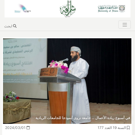
ابحث
في أسبوع ريادة الأعمال ... جامعة نزوى أنموذجا للجامعات الريادية
السنة 19 العدد 177
2024/03/01