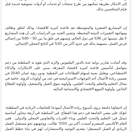
إلى الابتكار بطريقة تمكنهم من طرح منتجات أو خدمات أو أدوات تسويقية جديدة قبل
قيام المنافسين بذلك.
إن المشاريع الصغيرة والمتوسطة تعد قاعدة كبيرة للاقتصاد؛ وذلك لخلق وظائف
ومواجهة التغييرات البيئية المحيطة. وتشير العديد من الدراسات إلى أن هذه المشاريع
لا تقل نسبتها عن 90% في دول العالم، وتسهم في خلق ما بين 50 – 60% من إجمالي
فرص العمل، مسهمة بذلك في حدود أكثر من 40% في الناتج المحلي الإجمالي.
وقد أشادت تقارير دولية عدة بالدور الملموس والرئد الذي تقوم به السلطنة من دعم
متواصل لتأسيس قاعدة كبيرة لاقتصاد المعرفة، مبني على الابتكارات والذكاء
الاصطناعي، وتقليل نسبة إسهام القطاعات غير النفطية ودور رؤية عمان 2040 في
تضمين ريادة الأعمال أحد التوجهات الاستراتيجية في عدد من أولويات الرؤية، خاصة في
مجال التعليم والتعلم والبحث العلمي، وأولوية سوق العمل والتشغيل، وأولوية القطاع
الخاص، وأولوية التنويع الاقتصادي والاستدامة المالية.
إن احتفاؤنا جامعة نزوى بأسبوع ريادة الأعمال أنموذجا للجامعات الريادية في السلطنة؛
لتؤكد على مضي الجامعة في دعم هذا القطاع في السلطنة في أربعة محاور أساسية
تتمثل في: التعليم والبحث العلمي وبناء القدرات والتعاونين المحلي والدولي. ففي
العام الأكاديمي المنصرم أسندت أكثر من 1000 طالب، ووجهتهم نحو مستقبل العمل
الريادي أو العمل المستقل؛ بتقديم التوجيه والاستشارات لهم في بناء خطط العمل