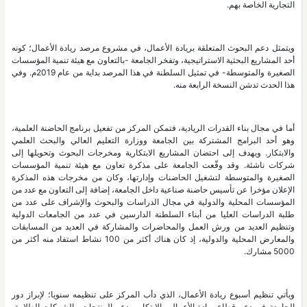
التجارية الخاصة بهم.
ويتمثل دعم البحوث المتعلقة بريادة الأعمال، في مشروع مرصد ريادة الأعمال؛ كونه
أحد المشاريع البحثية الاستراتيجية، وتفخر الجامعة -بالتعاون مع هيئة تنمية المؤسسات
الصغيرة والمتوسطة- في تمثيل السلطنة في هذا المرصد بداية من عام 2019م. وفي
هذا الحدث تدشن النسخة الرابعة منه.
أما في مجال بناء القدرات الريادية، فتمكن المركز من تفعيل برنامج الحاضنة العلمية،
وهو أحد البرامج المشتركة بين الجامعة ووزارة التعليم العالي والبحث العلمي
والابتكار. ويهدف إلى احتضان المشاريع الابتكارية ومخرجات البحوث وتحويلها إلى
شركات ناشئة. وقد وقّعت الجامعة على مذكرة تعاون مع هيئة تنمية المؤسسات
الصغيرة والمتوسطة لتشغيل الحاضنات وإدارتها، وكان من مخرجات هذه المذكرة
الإعلان مؤخرا عن تأسيس حاضنة صناعية داخل الجامعة، إضافة إلى التعاون مع عدد من
المؤسسات المحلية والدولية في مجال الدراسات والبحوث والإشراف على عدد من
طلبة الدراسات العليا من أبناء السلطنة الدارسين في عدد من الجامعات الدولية
وتنظيم العديد من ورش العمل والمحاضرات والمشاركة في العديد من المسابقات
والمعارض المحلية والدولية، إذ كان هناك أكثر من 100 نشاط استفاد منه أكثر من
5000 مشارك.
ويأتي تنظيم أسبوع ريادة الأعمال، الذي دأب المركز على تنظيمه سنويا؛ لإبراز دور
الجامعة في دعم قطاع ريادة الأعمال والابتكار، ودعم المنتجات والشركات الطلابية،