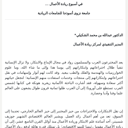
في أسبوع ريادة الأعمال ...
جامعة نزوى أنموذجا للجامعات الريادية
الدكتور عبدالله بن محمد الشكيلي*
المدير التنفيذي لمركز ريادة الأعمال
يعد المخترعون العرب والمسلمون رواد في مجال الإبداع والابتكار، ولا تزال الإنسانية
تتفيأ ظلال اختراعاتهم وابتكاراتهم إلى يومنا هذا وإلى ما شاء الله، وما علوم
الخوارزميات والهندسة والفلك والطب ببعيد. وقد كانت لهم أنوار وإسهامات في نقل
اختراعاتهم وابتكاراتهم إلى منتجات وخدمات استفادت منهم الإنسانية؛ لتجعل حياتهم
أكثر سعادة وسهولة، فقد أشارت الباحثة الألمانية زيغريد هونكة في كتابها (شمس
العرب تستطع على أوروبا) إلى أن العرب ظلوا ثمانية قرون طوال يشعون على العالم
علما وفنا وأدبا وحضارة.
إن نقل الابتكارات والاختراعات من حيز المختبر إلى حيز العالم الخارجي، تحديدا إلى
السوق، تعد من أهم أعمال رائد العمل. ويشير العالم الاقتصادي الشهير جوزيف
شمبيتر، أحد أساتذة علم الابتكار وريادة الأعمال منذ أوائل القرن التاسع عشر، إلى أن
ريادة الأعمال مقوما رئيسا للنمو الاقتصادي؛ بل تمتلك قدرة هائلة لدفع رواد الأعمال