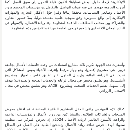
الابتكارية؛ لإيجاد حلول لبعض قضاياها؛ لتكون قابلة للتحول إلى سوق العمل. كما
أبرزت الجامعة جهودها في فتح قنوات التواصل والتكامل بين مؤسسات المجتمع ورواد
الأعمال وصانعي السياسات، محققةً إنتاجًا وفيرا حوّل الأفكار التجارية والمهارات
الابتكارية إلى واقع ملموس؛ وفق منهجية علمية معتمدة دوليا، بمدّ جسور التعاون
والشراكة بين مختلف القطاعات الداعمة لمنظومة بيئة ريادة الأعمال، والإسهام في
الناتج المحلي الاقتصادي وتشجيع خريجي الجامعة من الاستفادة من هذه المنظومة.
وأسفرت هذه الجهود تكريم ثلاثة مشاريع استفادت من وحدة حاضنات الأعمال بجامعة
نزوى، هي: مشروع (غصن)، وهو جهاز مرتبط بإنترنت الأشياء يقيس المشاكل التي
تحدث في الزراعة المائية وإرسال الحلول عبر تطبيق خاص بالجهاز. ومشروع
(أمثيست)، وهو تطبيق مختص في مجال الرعاية والخدمات الصحية والصيدلانية؛ يهدف
إلى تسهيل تقديم الخدمات الصحية. ومشروع (AOB)، وهو تطبيق مختص في مجال
الاستثمار الزراعي.
كذلك كرّم المهندس راعي الحفل المشاريع الطلابية المحتضنة، ثم افتتاح معرض
المنتجات والشركات الطلابية، والمشاركين من رواد الأعمال والمؤسسات الداعمة
والراعية للأسبوع العالمي لريادة الأعمال 2024م، إذ يحرص المركز على تنظيمه
سنويا؛ لهدف غرس ثقافة ريادة الأعمال وتشجيع الطلبة على العمل في القطاع
الخاص، وإكسابهم مهارات التواصل الفعال، واستثمار الطاقات الكامنة والأفكار