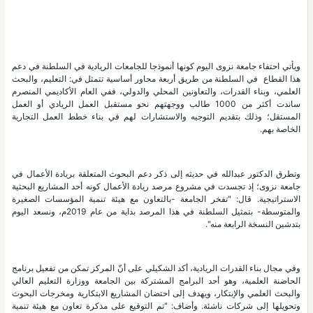
ويأتي احتفاء جامعة نزوى اليوم كونها أنموذجا للجامعات الريادية في السلطنة في دعم
هذا القطاع في السلطنة من طريق أربعة محاور أساسية تتمثل في: التعليم، والبحث
العلمي، وبناء القدرات، والتعاونين المحلي والدولي، ففي العام الأكاديمي المنصرم
ساندت أكثر من 1000 طالب ووجهتهم نحو مستقبل العمل الريادي أو العمل
المستقل؛ وذلك بتقديم التوجيه والاستشارات لهم في بناء خطط العمل التجارية
الخاصة بهم.
وتطرق الدكتور عبدالله في حديثه إلى ذكر دعم البحوث المتعلقة بريادة الأعمال في
جامعة نزوى؛ إذ تجسدت في مشروع مرصد ريادة الأعمال كونه أحد المشاريع البحثية
الاستراتيجية. قال: "تفخر الجامعة -بالتعاون مع هيئة تنمية المؤسسات الصغيرة
والمتوسطة- بتمثيل السلطنة في هذا المرصد بداية من عام 2019م، ونسعد اليوم
بتدشين النسخة الرابعة منه".
وفي مجال بناء القدرات الريادية، أكد الشكيلي على أنّ المركز تمكن من تفعيل برنامج
الحاضنة العلمية، وهو أحد البرامج المشتركة بين الجامعة ووزارة التعليم العالي
والبحث العلمي والإبتكار، ويهدف إلى احتضان المشاريع الابتكارية ومخرجات البحوث
وتحويلها إلى شركات ناشئة. وأضاف: "تم التوقيع على مذكرة تعاون مع هيئة تنمية