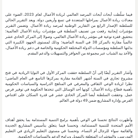
فيما سلّطت أبحاث أبحاث المرصد العالمي لريادة الأعمال لعام 2023، الضوء على
معدلات ريادة الأعمال بمراحلها المتعددة في تسع وأربعين دولة. ويعد التقرير الحالي
للسلطنة الإصدار الرابع من التقارير الوطنية لمرصد ريادة الأعمال. وتضمن التقرير
مؤشرات إيجابية رفعت من تصنيف السلطنة في مؤشرات ريادة الأعمال العالمية؛
بتحقيق قفزة نوعية في مؤشر ريادة الأعمال العالمي، وصولا إلى المركز الحادي عشر
عالمياً مقارنة بالمركز 38 في السنة الماضية؛ وذلك لمستوى الجهود الكبيرة التي
بذلتها السلطنة ومؤسسات الدولة المختلفة الحكومية والخاصة في دعم ريادة الأعمال،
والأخذ بيد الشباب عبر مجموعة من الحوافز والتسهيلات والدعم المقدم.
وأشار التقرير أيضّا إلى أنّ السلطنة حققت المركز الأول في النوايا الريادية في فتح
مشروع تجاري في الستة أشهر القادمة مقارنة بمركزها التاسع في العام الماضي؛
نظرا لزيادة الوعي الثقافي والمعرفي في المناهج الدراسية والسياسات الحكومية
بأهمية قطاع ريادة الأعمال؛ كونها أحد الوسائل التي تتخذها الحكومة في توفير فرص
عمل. وحققت السلطنة أيضا المركز الحادي عشر في قدرة السكان على اقتناص
الفرص وإدارة المشاريع ضمن 49 دولة في العالم.
وأظهرت النتائج تحسنا في الوعي بأهمية برامج التنمية المستدامة بما يحقق أهداف
الأمم المتحدة للتنمية المستدامة، وتحسنا فيما يتعلق بتأسيس المشاريع الجديدة
والقائمة سواء للرجال أم النساء، وتحسنا في مستوى التعليم الريادي في التعليم
المدرسي، والمؤشرات المتعلقة بالتمويل وبرامج الدعم والسياسات الحكومية.