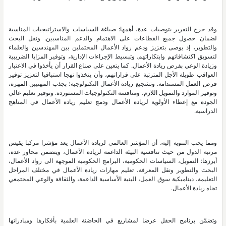
وقد خرج التقرير بتوصيات عدة، أهمها: صياغة السياسات والاستراتيجيات المناسبة
لضمان حصول جميع القطاعات على الاهتمام والدعم المناسبين. ونقل البحث
والتطوير، إذ يوصى بتعزيز ودعم رواد الأعمال المحتملين بين المهندسين والعلماء
لتسويق اكتشافاتهم وابتكاراتهم. وتبسيط الإجراءات الإدارية، وتوفير المزايا الضريبية
وزيادة الوعي بفرص ريادة الأعمال. كما يتعين على صناع القرار أن يأخذوا في الاعتبار
العواقب طويلة الأجل المترتبة على قراراتهم، وأن يتخذوا نهجا استباقيا لتعزيز توفير
فرص العمل المستدامة. وتشجيع ريادة الأعمال التكنولوجية؛ بجذب المهنيين المهرة،
وتوفير الموارد والتمويل اللازم، ومنافسة التكنولوجيات المستوردة. وتوفير تعليم عالي
الجودة مع إعطاء الأولوية لريادة الأعمال ودمج تعليم ريادة الأعمال في المناهج
الدراسية.
ومما يجب التنويه إليه، أن المؤشر العالمي لريادة الأعمال يعد مؤشرا مركبا يقيس
مرتبة الدول من حيث تنافسية البيئة الداعمة لريادة الأعمال، ويتضمن محاور عدة،
أبرزها: التمويل، السياسات الحكومية، البرامج الحكومية الموجهة الى رواد الأعمال،
البحث والتطوير ونقل المعرفة، تعليم مهارات ريادة الأعمال في مختلف المراحل
التعليمة، ديناميكية سوق العمل، البنية الأساسية الداعمة، والثقافة والوعي المجتمعي
تجاه ريادة الأعمال.
وتضمّن برنامج الحفل عرضا لمشاريع في الحاضنة العلمية بأفكارها ومبادراتها