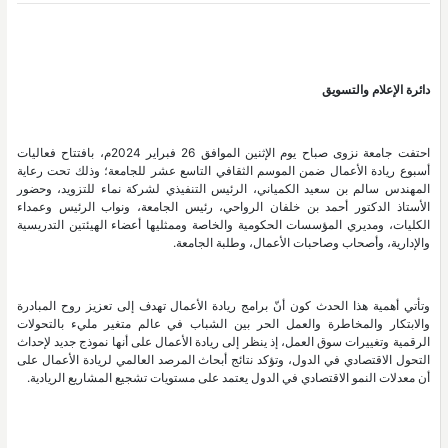
دائرة الإعلام والتسويق
احتفت جامعة نزوى صباح يوم الإثنين الموافق 26 فبراير 2024م، بافتتاح فعاليات
أسبوع ريادة الأعمال ضمن الموسم الثقافي التاسع عشر للجامعة؛ وذلك تحت رعاية
المهندس سالم بن سعيد الكمياني، الرئيس التنفيذي لشركة نماء للتزويد، وحضور
الأستاذ الدكتور أحمد بن خلفان الرواحي، رئيس الجامعة، ونواب الرئيس وعمداء
الكليات، ومديري المؤسسات الحكومية والخاصة وممثليها أعضاء الهيئتين التدريسية
والإدارية، وأصحاب وصاحبات الأعمال، وطلبة الجامعة.
وتأتي أهمية هذا الحدث كون أنّ برامج ريادة الأعمال تهدف إلى تعزيز روح المبادرة
والابتكار والمخاطرة والعمل الحر بين الشباب في عالم متغير مليء بالتحولات
الرقمية وتغييرات سوق العمل، إذ ينظر إلى ريادة الأعمال على أنها نموذج جديد لإحداث
التحول الاقتصادي في الدول، وتؤكد نتائج أبحاث المرصد العالمي لريادة الأعمال على
أن معدلات النمو الاقتصادي في الدول يعتمد على مستويات تشجيع المشاريع الريادية.