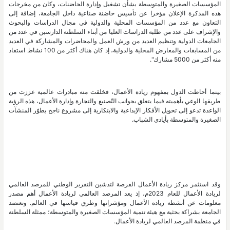
المؤسسات الصغيرة والمتوسطة بشأن تشغيل وإدارة الحاضنات، وكان من مخرجات
هذه المذكرة الإعلان مؤخرا عن تأسيس حاضنة صناعية داخل الجامعة، إضافة إلى
التعاون مع عدد من المؤسسات المحلية والدولية في مجال الدراسات والبحوث
والإشراف على عدد من طلبة الدراسات العليا من أبناء السلطنة الدارسين في عدد من
الجامعات الدولية وتنظيم العديد من ورش العمل والمحاضرات والمشاركة في العديد
من المسابقات والمعارض المحلية والدولية، إذ كان هناك أكثر من 100 نشاط استفاد
منه أكثر من 5000 مشارك".
بينما أحاطت الدول بمفهوم ريادة الأعمال، فخلقت منه مبادرات عالمية عززت من
طريقها الوعي بأهميته فيما يتعلق بجوانب التّصنيع والتجارة وإدارة الأعمال، هذه الرؤية
الواعدة تدعو إلى تحويل الأفكار الإبداعية والابتكارية إلى مشروع ناجح يطوّر المنشآت
الصغيرة والمتوسطة بأيادي الشباب.
وقد استثمر مركز ريادة الأعمال الفرصة لتدشين التقرير الوطني للمرصد العالمي
لريادة الأعمال للعام 2023م، إذ يعد المرصد العالمي لريادة الأعمال أهم مصدر
معلومات عن أنشطة ريادة الأعمال ومؤشراتها وطرق قياسها في العالم. وتعتضد
الجامعة بشراكة بحثية مع هيئة تنمية المؤسسات الصغيرة والمتوسطة؛ ممثلة السلطنة
في منظمة المرصد العالمي لريادة الأعمال.