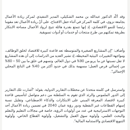
وقد أكّد الدكتور عبدالله بن محمد الشكيلي، المدير التنفيذي لمركز ريادة الأعمال
بجامعة نزوى، في كلمة المركز في أثناء حفل الافتتاح، على أنّ ريادة الأعمال تعد مقوما
رئيسا للنمو الاقتصادي، إذ إنها تتمتع بقدرة هائلة تتيح لرواد الأعمال مساحة الابتكار
بطريقة تمكنهم من طرح منتجات أو خدمات أو أدوات تسويقية.
وأضاف: "إن المشاريع الصغيرة والمتوسطة تعد قاعدة كبيرة للاقتصاد لخلق الوظائف،
ومواجهة التغييرات البيئية المحيطة، إذ تشير العديد من الدراسات إلى أن هذه المشاريع
لا تقل نسبتها عن ما يربو من 90% في دول العالم، وتسهم في خلق ما بين 50 – 60%
من إجمالي فرص العمل؛ مسهمة بذلك في حدود أكثر من 40% في الناتج المحلي
الإجمالي".
واسترسل في كلمته متحدثا عن محصّلات التقارير الدولية، بقوله: "أشارت تلك التقارير
إلى الدور الملموس والرئد الذي تقوم به السلطنة من دعم متواصل لتأسيس قاعدة
كبيرة لاقتصاد المعرفة المبني على الابتكارات والذكاء الاصطناعي، وتقليل نسبة
إسهام القطاعات غير النفطية ودور رؤية عمان 2040 في تضمين ريادة الأعمال أحد
التوجهات الاستراتيجية في عدد من أولويات الرؤية، خاصة في مجالات التعليم والتعلم
والبحث العلمي، وأولوية سوق العمل والتشغيل، وأولوية القطاع الخاص، وأولوية
التنويع الاقتصادي والاستدامة المالية".