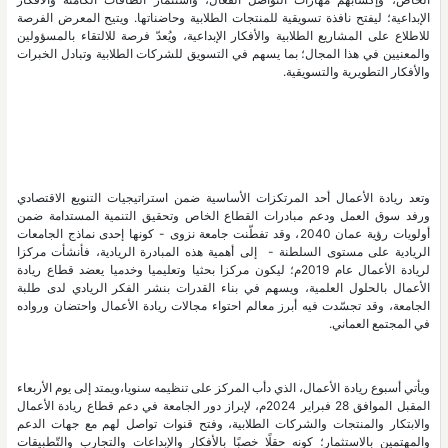
الإبداعية؛ ليفتح نافذة تسويقية للمنتجات الطلابية وحاضناتها. ويتيح المعرض الفرصة
للاطلاع على المشاريع الطلابية والأفكار الإبداعية، ويُعدّ فرصة للالتقاء بالمسؤولين
والمعنيين في هذا المجال؛ بما يسهم في التسويق للشركات الطلابية وتبادل الخبرات
والأفكار التطويرية والتسويقية.
وتعد ريادة الأعمال أحد المرتكزات الأساسية ضمن استراتيجيات التنويع الاقتصادي
ورفد سوق العمل ودعم مبادرات القطاع الخاص وتحقيق التنمية المستدامة ضمن
أولويات رؤية عمان 2040، وقد تفطّنت جامعة نزوى - كونها إحدى نماذج الجامعات
الريادية على مستوى السلطنة - إلى أهمية هذه المبادرة الريادية، فأنشأت مركزا
لريادة الأعمال عام 2019م؛ ليكون مركزا بحثيا وتعليميا وخدميا يعضد قطاع ريادة
الأعمال بالحلول العلمية، ويسهم في بناء القدرات بنشر الفكر الريادي لدى طلبة
الجامعة، وقد تجسّدت فيه أبرز معالم احتواء مجالات ريادة الأعمال واحتضان ورواده
في المجتمع العماني.
ويأتي أسبوع ريادة الأعمال، الذي دأب المركز على تنظيمه سنويا،ويمتد إلى يوم الأربعاء
المقبل الموافق 28 فبراير 2024م، لإبراز دور الجامعة في دعم قطاع ريادة الأعمال
والابتكار والمنتجات والشركات الطلابية، وفتح قنوات تواصل لهم مع جهات الدعم
والمهتمين بالاستثمار؛ كونه حقلًا خصبًا بالأفكار والإبداعات والتجارب والتّطبيقات