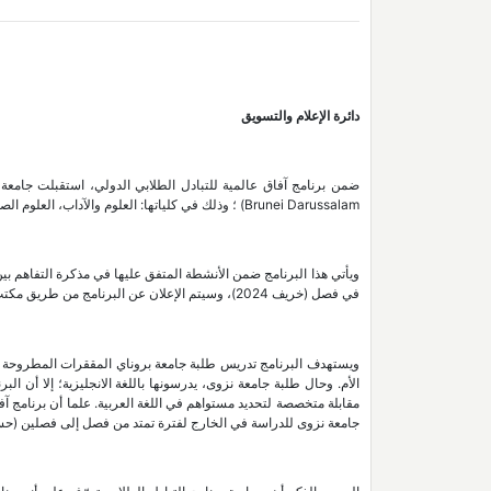
دائرة الإعلام والتسويق
Brunei Darussalam) ؛ وذلك في كلياتها: العلوم والآداب، العلوم الصحية، الاقتصاد والإدارة ونظم المعلومات.
ويأتي هذا البرنامج ضمن الأنشطة المتفق عليها في مذكرة التفاهم بين
في فصل (خريف 2024)، وسيتم الإعلان عن البرنامج من طريق مكتب العلاقات الخارجية في وقت لاحق.
ويستهدف البرنامج تدريس طلبة جامعة بروناي المققرات المطروحة و
الأم. وحال طلبة جامعة نزوى، يدرسونها باللغة الانجليزية؛ إلا أن ا
مقابلة متخصصة لتحديد مستواهم في اللغة العربية. علما أن برنامج آف
جامعة نزوى للدراسة في الخارج لفترة تمتد من فصل إلى فصلين (حسب