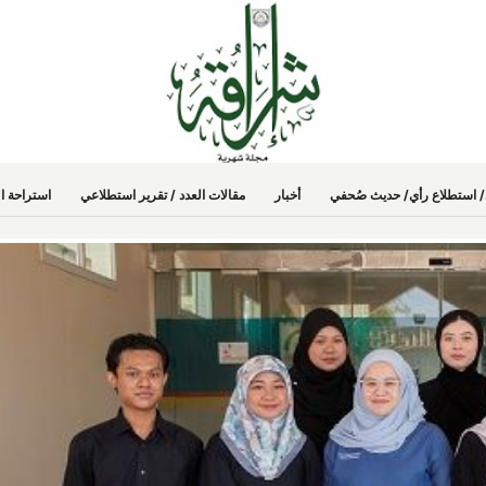
دد/ استطلاع رأي/ حديث صُحفي
أخبار
مقالات العدد / تقرير استطلاعي
استراحة ال