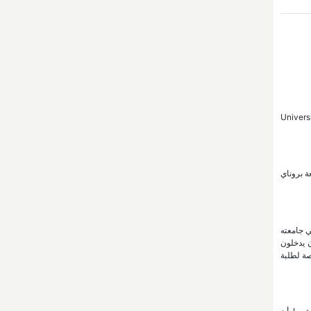
ابي الدولي، استقبلت جامعة نزوى في الفصل الأكاديمي الحالي (ربيع 2024)، 7 طلبة من جامعة بروناي دار السلام (University
ة بروناي
ي جامعته
ن يدخلون
صة لطلبة