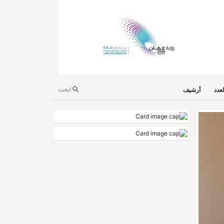
ابحث
عدد
أرشيف