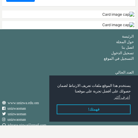
الرئيسة
حول المجلة
اتصل بنا
تسجيل الدخول
التسجيل في الموقع
العدد الحالي
أرشيف
قائمة الكلمات الرئيسة
يستخدم هذا الموقع ملفات تعريف الارتباط لضمان
قائمة المؤلفين
حصولك على أفضل تجربة على موقعنا
أعرف أكثر
www.unizwa.edu.om
unizwaoman
فهمتك!
unizwaoman
unizwaoman
ishraqa.nizwa@gmail.com
جميع الحقوق محفوظة لدائرة الإعلام والتسويق ٢٠٢٠