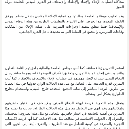
محاكاة لعمليات الإخلاء والإنقاذ والإطفاء والإسعاف في الحرم المبدئي للجامعة ببركة
الموز.
وقد تجاوب موظفو الجامعة وطلبتها مع عملية الإخلاء المفاجئ بشكل منظم؛ ووفق
الخطة المعدة، مع الحرص على الالتزام بالتعليمات الواردة من هيئة الدفاع المدني
والإسعاف؛ فيما يتعلق بتنفيذ الإجراءات المترتبة على عملية الإخلاء من المكاتب
وقاعات التدريس، والتجمع في النقاط التي تم تحديدها داخل الحرم الجامعي.
استمر التمرين زهاء ساعة، كما أبدى موظفو الجامعة والطلبة جاهزيتهم التامة للتعاون
والتجاوب في إنجاح عملية التمرين، وتحقيق الأهداف الموضوعة له، وهو ما ساعد رجال
الدفاع المدني بسرعة لإنجاز مهمتهم في عمليات الإجلاء والإسعاف والإطفاء. كما أثبت
التمرين قدرة الجامعة على التعامل مع مثل هذه الحالات الوارد حدوثها في بيئة العمل؛
من طريق التوجه المباشر إلى نقاط التجمع المحددة خارج المبنى، واستخدام مخارج
الطوارئ بشكل آمن ومنظم.
وتمثل هذه التجربة فرصة لهيئة الدفاع المدني والإسعاف في اختبار جاهزيتهم
وإمكانياتهم وقدراتهم في التعامل مع مثل هذه الحالات الطارئة، بجانب ما يمثله هذا
التمرين من أهمية للجامعة في اختبار جاهزيتها للتعامل مع مثل هذه الظروف المحتملة،
والتعرف إلى الجوانب الأساسية في معالجة مثل هذه الأحداث، كما أنها فرصة لاكتساب
التجربة والمعرفة في كيفية التعامل مع هذه الظروف، والتعرف أيضا إلى الجهود التي
يبذلها الدفاع المدني في هذا الجانب.