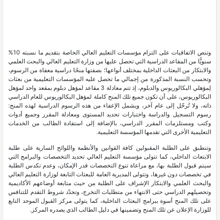
وتنص الاتفاقيات على التزام مؤسسات التعليم العالي الخاصة بتقديم ما نسبته 10%
سنويًّا من المقاعد الدراسية التي تحصل عليها من وزارة التعليم العالي والبحث العلمي
والابتكار من البعثات الداخلية بمختلف أنواعها؛ بصفتها منحًا دراسية معفاة من الرسوم،
وتحسب النسبة المذكورة من إجمالي ما تحصل عليه المؤسسات التعليمية من بعثات
لِمؤهلي البكالوريوس والدبلوم، إذ تتم معادلة 3 مقاعد لمؤهل دبلوم بمقعد واحد لمؤهل
البكالوريوس، على أن تكون جميع تلك المنح كاملة لمؤهل البكالوريوس للعام الدراسي
ذاته، ولا تُرحّل إلى عام آخر، ويشمل الإعفاء من هذه الرسوم الدراسية لهذه المنح:
رسوم التسجيل والدراسة واختبارات تحديد المستوى ومعادلة المقرر وجميع أدوات
وكتب ومستلزمات المقرر الدراسي، بالإضافة إلى استفادة الطالب من الخدمات
التعليمية الأخرى التي تقدمها المؤسسة التعليمية.
وتنطبق على الطلبة المقبولين كافة القوانين والأنظمة واللوائح السارية على طلبة
الابتعاث الداخلي، كما تتولى مؤسسة التعليم العالي تحديد التخصصات والبرامج التي
سيتم قبول الطلبة بها، مع مراعاة تنوع التخصصات قدر الإمكان، وعدم تكدس الطلبة
في تخصصات دون غيرها، وتتولى المديرية العامة للبعثات التابعة لوزارة التعليم العالي
والبحث العلمي والابتكار الإشراف على الطلبة من حيث متابعة أوضاعهم الأكاديمية
وتحصيلهم الدراسي حتى الانتهاء من متطلبات التخرج، وتحدّد شروط التقدم للتنافس
على تلك المنح أسوة ببرامج البعثات الداخلية، كما يتولى مركز القبول الموحد التابع
للوزارة الإعلان عن تلك المنح وتضمينها في دليل الطالب الذي يصدره المركز.