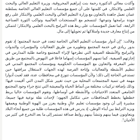
وأكدت معالي الدكتورة رحمة بنت إبراهيم المحروقية، وزيرة التعليم العالي والبحث
العلمي والابتكار، في كلمتها على أن جميع مؤسسات التعليم العالي الخاصة بسلطنة
عمان تعمل جاهدة بالتعاون مع وزارة التعليم العالي والبحث العلمي والابتكار على رفع
جودة برامجها وتنوعها؛ لتنسجم مع المستجدات العالمية وتواكب الثورة الصناعية
الرابعة، كما تعمل المؤسسات على ربط هذه البرامج بالبحث العلمي والابتكار؛ لتتمكن
من إنتاج معارف جديدة وامتلاكها ثم تحويلها إلى مال.
وقالت: "إن أدوار مؤسسات التعليم العالي الخاصة تتعدد في خدمة المجتمع؛ إذ تقوم
بدور ريادي في خدمة المجتمع وتطويره من طريق الفعاليات والمؤتمرات والندوات
والبرامج والأنشطة الصيفية التي تطرحها لإثراء المجتمع وخاصة طلبة المدارس في
إجازتهم الصيفية، كما تسهم المؤسسات إسهاما فاعلا في النهوض بالمجتمع من طريق
نشر المعرفة والتعاون مع المؤسسات الحكومية ومؤسسات المجتمع المدني في
تنظيم الأنشطة والفعاليات وإتاحة الفرصة لهذه الجهات لاستغلال مرافقها حين
تستدعي الحاجة إلى ذلك؛ ولأن المؤسسات تتوزع في محافظات عدة، فقد لعبت أدوارا
مهمة في تنمية المجتمعات المحلية من حيث تغيير شكل المدن التي أقيمت فيها؛
وذلك بإضافة تركيبات مختلفة من أنماط الحياة والمعيشة التي تنتج جراء وجود المجتمع
الجامعي المتعدد الاحتياجات والأنشطة في أوساطها، وتقوم المؤسسات حاليا بربط
خططها بخطط المحافظات حتى تتكامل الجهود؛ لإحداث نقلة نوعية فيها جميعا،
مشيرة إلى أن وجود مؤسسات تعليم عالٍ وطنية يعزز من الهوية الوطنية ويعمقها
ويزيد الترابط بين أبناء الوطن، إذ يدرس في هذه المؤسسات طلبة من جميع أنحاء البلاد
ويتعاونون فيما بينهم وتنشأ بينهم روابط صداقة تستمر إلى ما بعد التخرج في كثير من
الأحيان".