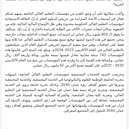
العربية".
وأكدت معاليها على أن وجود العديد من مؤسسات التعليم العالي الخاصة يسهم بشكل
فعال في استيعاب الأعداد المتزايدة من خريجي الدبلوم العام، إذ إنّ الطاقة الاستيعابية
لمؤسسات التعليم العالي الحكومية محدودة وفي ظل الأوضاع المالية الحالية، فإنه من
الصعوبة بمكان ابتعاث عشرات الآلاف من الطلبة للدراسة بالخارج، إذ إن ذلك سيكلف
ما يفوق الـ 800 مليون ريال عماني إن استبدلت جميع البعثات الداخلية ببعثات خارجية،
ونحن نجتمع في هذه الندوة لنشهد توقيع جميع مؤسسات التعليم العالي عدا ثلاثة منها
فقط على اتفاقيات توفير منح معفية الرسوم لخريجي الدبلوم العام الذين سَيلتحقون
بالتعليم العالي في العام الأكاديمي 2023-2024م، ويبلغ عدد المنح التي قدّمتها هذه
المؤسسات 742 منحة مجانية تعادل قيمتها تسعة ملايين ومائة وأربعة آلاف ريال
عماني، وبإضافة هذه القيمة إلى ما وفرته هذه المؤسسات من منح منذ العام الأكاديمي
2020 - 2021م، فإن القيمة تصبح أكثر من 50 مليون ريال عماني.
وعرضت الندوة الخدمات المجتمعية لمؤسسات التعليم العالي الخاصة، استهلت
بتجربة الجامعة الوطنية للعلوم والتكنولوجيا في الخدمة المجتمعية، والخدمة المجتمعية
ودورها في تحقيق أهداف رؤية عمان 2040، وكذلك تجربة جامعة نزوى في الخدمة
المجتمعية، وتجربة شركة تنمية نفط عمان في مجال الخدمة المجتمعية في التعليم
العالي، وتجربة كلية مجان الجامعية، والشركة العمانية الهندية للسماد في الخدمة
المجتمعية، إضافة إلى دور المؤسسات الوقفية في دعم التعليم، وتهدف الندوة إلى
إبراز دور هذه المؤسسات وإسهاماتها في خدمة المجتمع المحلي وتحقيق أهداف رؤية
عمان 2040 للتحول إلى المجتمع المعرفي.