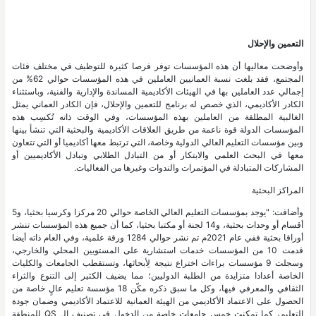
التعمين والإحلال
وأوضحت معاليها أن هذه المؤسسات توفر فرصا كثيرة للتوظيف في مختلف فئات
المجتمع، فقد بلغت نسبة العمانيين العاملين في هذه المؤسسات حوالي 62% من
إجمالي عدد العاملين بها في الهيئات الأكاديمية المساندة والإدارية والفنية، وباستثناء
الكادر الأكاديمي، الذي خصص له برنامج للتعمين والإحلال، فإن الكادر العماني يمثل
الغالبية المطلقة من العاملين بهذه المؤسسات، وفي الوقت ذاته تُكسِب هذه
المؤسسات الدولة قوة ناعمة من طريق العلاقات الأكاديمية والبحثية التي تنشأ بينها
وبين مؤسسات التعليم العالي الدولية وخاصة، التي ترتبط معها أكاديميا أو التي تتعاون
معها في البحث العلمي والابتكار أو من التبادل الطلابي وتبادل الأكاديميين أو
المشاركات المتبادلة في المؤتمرات والندوات وغيرها من الفعاليات.
المراكز البحثية
وأضافت: "يوجد بمؤسسات التعليم العالي الخاصة حوالي 20 مركزا وكرسيا بحثيا، و5
أقسام أو وحدات بحثية، و14 لجنة أو مكتبا بحثيا، كما أن جميع هذه المؤسسات تنشر
أوراقا بحثية ففي عام 2021م تم نشر حوالي 1284 ورقة علمية، وفي العام ذاته أيضا
قدمت 10 من المؤسسات خدمات استشارية على المستويين المحلي والخارجي،
وسجلت 9 مؤسسات براءات اختراع نتيجة لِأبحاثها، وتستقطب الجامعات والكليات
الخاصة أعدادا متزايدة من الطلبة الدوليين؛ مما يضيف الكثير إلى التنوع والثراء
الثقافي والمعرفي فيها، وكل ما سبق ذكره مكّن 18 مؤسسة تعليم عالٍ خاصة من
الحصول على الاعتماد الأكاديمي من الهيئة العمانية للاعتماد الأكاديمي وضمان جودة
التعليم، كما تمكنت خمس جامعات خاصة من الدخول في تصنيف الـ QS للمنطقة