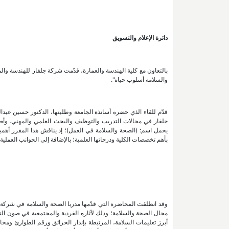
دائرة الإعلام والتسويق
والسلامة أسلوب حياة".
قدّم للقاء الذي حضره أساتذة الجامعة وطلبتها، الدكتور حسين عبدالق
جلفار في مجالات التدريب والتوظيف والبحث العلمي والمهني. وأضا
يحمل اسم: (الصحة والسلامة في العمل)؛ إذ يناقش هذا المقرر أهم
بأهم تخصصات الكلية ودرجاتها العلمية؛ بالإضافة إلى الجوانب العملية 
وقد انطلقت المحاضرة التي قدّمها مدربا الصحة والسلامة في شركة جل
مجال الصحة والسلامة؛ وذلك لآثاره الفردية والمجتمعية في صون ال
أبرز تعليمات السلامة، المرتبطة بإنذار الحرائق ورقم الطوارئ ومخ