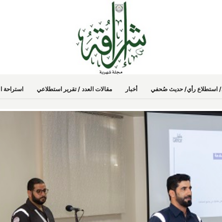
دد/ استطلاع رأي/ حديث صُحفي
أخبار
مقالات العدد / تقرير استطلاعي
استراحة ال