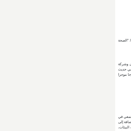
عة نزوى عنوانها: "الصحة
وى وشركة
اسي حديث
حا موجزا
جتمعي في
ضافة إلى
البيئات،