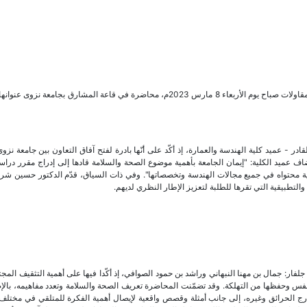
بالتعاون مع كلية الهندسة والعمارة، قدّمت شركة جلفار للهندسة والمقاولات صباح يوم الأربعاء 8 مارس 2023م، محاضرة في قاعة المشارق بجام
ادر - عميد كلية الهندسة والعمارة، إذ أكّد على أنّها بادرة لفتح آفاق التعاون بين جامعة نز
ف عميد الكلية: "إيمان الجامعة بأهمية موضوع الصحة والسلامة قادها إلى إدراج مقرر در
ية محتواه في جميع مجالات الهندسة وتخصصاتها". وفي ذات السياق، قدّم الدكتور حسين شر
والتطبيقية التي تقرها للطلبة لتعزيز الإطار النظري لديهم.
فار: جمال بن مهنا النبهاني وراشد بن حمود الصوافي، إذ أكّدا فيها على أهمية التثقيف الم
نفس وحفظها من التهلكة. وقد تضمّنت المحاضرة تعريف الصحة والسلامة وتعدد مفاهيمه، بالإ
ارج الحرائق وغيره، إلى جانب أمثلة وقصص واقعية لإيصال أهمية الفكرة للمتلقي في مختلف 