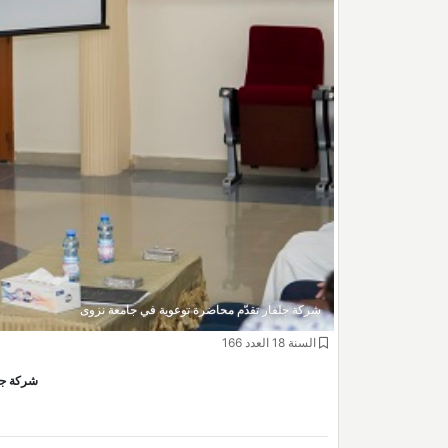
شركة جلفار تقدّم محاضرة توعوية في جامعة نزوى
السنة 18 العدد 166
شركة جل