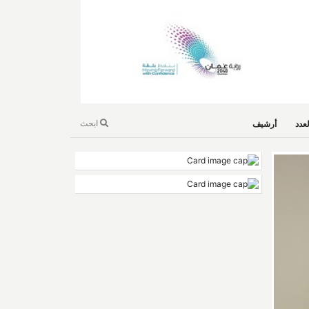
ابحث
عدد
أرشيف