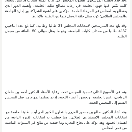
وقد قدم الطلبة المرشحون لعضوية المجلس في بداية عملية انتخاب الرئيس ونائبه،
كلمة ثمّنوا فيها جهود الجامعة في رعاية مصالح طلبة الجامعة، وأهمية الدور الذي
يضطلع به المجلس في المرحلة القادمة، مؤكدين على أهمية الشراكة بين إدارة الجامعة
والمجلس الطلابي؛ كونه يمثل حلقة الوصل فيما بين الطلبة والإدارة.
وقد بلغ عدد المترشحين لانتخابات المجلس 31 طالبا وطالبة، كما بلغ عدد الناخبين
4187 طالبا من مختلف كليات الجامعة، وهو ما يمثل حوالي 50 بالمائة من مجمل
الطلبة.
وتم في الأسبوع التالي تسمية المجلس تحت رعاية الأستاذ الدكتور أحمد بن خلفان
الرواحي، رئيس الجامعة، وبحضور أعضاء اللجنة، إذ تم تسليم المهام من قبل المجلس
القديم إلى المجلس الجديد.
وقد أشاد الدكتور صالح بن منصور العزري بالتعاون الكبير الذي أبداه طلبة الجامعة مع
انتخابات المجلس الاستشاري الطلابي، وما حظيت به انتخابات الفترة الرابعة من
اهتمام الجميع، وهذا يؤكد على نجاح التجربة وما حققته من نتائج في السنوات الماضية
من عمر المجلس.