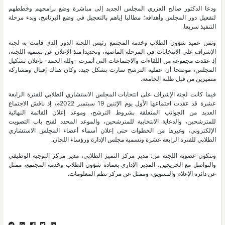
ودعا الدكتور صالح العزري المجلس الجديد إلى مباشرة وضع برامجهم وخططهم
لتفعيل دور المجلس وأهدافه؛ مطالبا إياهم بالتعجيل في وضع البرنامج، وبدء مرحلة
التنفيذ سريعا.
وثمن عميد شؤون الطلاب وخدمة المجتمع رئيس اللجنة الدور الذي قامت به لجنة
الإشراف على الانتخابات في المرحلة الماضية، وتحديدا منذ الإعلان عن تسمية اللجنة،
إذ عقدت مجموعة من اللقاءات والاجتماعات التي أثمرت -ولله الحمد- بإعلان تشكيل
المجلس، موضحا أن عملية الترشح سارت بشكل جيد، وكان هناك إقبال ومشاركة
متميزين من قبل طلبة الجامعة.
فيما كانت لجنة الإشراف على انتخابات المجلس الاستشاري الطلابي للفترة الرابعة
عشرة قد عقدت اجتماعها الأول يوم الإثنين 19 سبتمبر 2022م، إذ ناقش الاجتماع
العديد من الجوانب المتعلقة بشروط الترشح، وموعد إعلان القائمة النهائية
للمترشحين، والدعاية الانتخابية للمترشحين، والموعد المحدد لفتح باب التصويت
الإلكتروني، وغيرها من الخطوات حتى إعلان أسماء أعضاء المجلس الاستشاري
الطلابي للفترة الرابعة عشرة وتسمية مجلس الإدارة ورؤساء اللجان.
وتتكون عضوية اللجنة من: مدير مركز التميز الطلابي، مدير مركز التوجيه الوظيفي
والتواصل مع الخريجين، المدير الإداري بعمادة شؤون الطلاب وخدمة المجتمع، ممثل
عن دائرة الإعلام والتسويق، وممثل عن مركز نظم المعلومات.