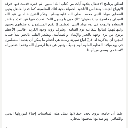
انطلق برنامج الاحتفال بتلاوة آيات من كتاب الله المبين، ثم فقرة قدمت فيها فرقة
الابتهاج للإنشاد بعضا من الأناشيد الجميلة محبة لتلك المناسبة، كما قدم الفاضل يحيى
القصابي مولدا للنبي محمد -صلى الله عليه وسلم- وقدّم الشيخ خالد بن عبد الله
العبدلي محاضرة دينية بعنوان: "لك حبي يا رسول الله"، تحدث فيها عن تتعدّد مظاهر
السعادة والبهجة في يوم مولد النبي العظيم، إذ يقدم المسلمون له صلواتهم وحبهم
وابتهالتهم؛ لينالوا شفاعته يوم القيامة، وشرف رؤية وجهه الكريم، فالنبي الأعظم
يرتوي من يرى وجهه بالخير والإيمان والطمأنينة، ويشعر القلب بالخير يملأ جنباته
لمجرد أن يتذكره؛ لذا فإنّ اتباع سيرته وسنته هي أعظم ما يمكن أن يقدمه المسلمون
في يوم ميلاده العظيم الملهم لهم جميعًا، ونعبر عن حبنا لرسول الله وعدم التقصير له
لأنه ضحى وسعى من أجلنا.
علما أن جامعة نزوى تجدد احتفالاتها بمثل هذه المناسبات إحياءً لموروثها الديني
والثقافي، وتواصلا مع المجتمع المحلي.