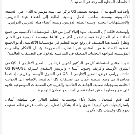
الجامعات المحلية المدرجة في التصنيف".
وأضافت النبهانية أن منهجية تصنيف QS تركز على ستة مؤشرات للأداء، هي: السمعة
الأكاديمية، وسمعة صاحب العمل، ونسبة الطلبة إلى أعضاء هيئة التدريس،
والاستشهادات البحثية، ونسبة الطلبة الدوليين، ونسبة أعضاء هيئة التدريس الدوليين.
وأوضحت قائلة: "إن التصنيف شهد إقبالا كبيرا من قبل المؤسسات الأكاديمية من جميع
أنحاء العالم للمشاركة فيه، إذ تضمن أكثر من 1400 مؤسسة أكاديمية في العالم.
ونظرا لأهمية هذا التصنيف في رفع جودة التعليم في مؤسساتنا الأكاديمية؛ أدعو الجميع
لتعظيم الاستفادة من المنتدى عبر التجارب المطروحة وتبادل الأفكار والخبرات
المؤسسية لمواجهة التحديات المتعلقة في المنافسة للدخول في التصنيفات العالمية".
شهد المنتدى استضافة كل من الدكتور أشوين فرنانديز - المدير الإقليمي لـ QS في
الشرق الأوسط وأفريقيا وجنوب آسيا - والرئيس التنفيذي لشركة QS IGAUGE
India، ورامي عوض، المدير الإقليمي لـ QS في الشرق الأوسط وأفريقيا، إذ قدما
محاضرةً في وضع سلطنة عُمان في تصنيفات QS العالمية، بالإضافة إلى الجوانب
الخاصة بمنهجيات تصنيف الجامعات العالمية والعربية في التصنيفات الموضوعية علاوة
على طرح معلومات عن عملية تقديم البيانات والمبادئ التوجيهية.
كما قدم المتحدثان تحليلا لأداء مؤسسات التعليم العالي في سلطنة عُمان،
واستراتيجيات في كيفية التفوق والأداء بشكل أفضل، إلى جانب عرض نظام تصنيف
نجوم QS وخدمات QS الأخرى.