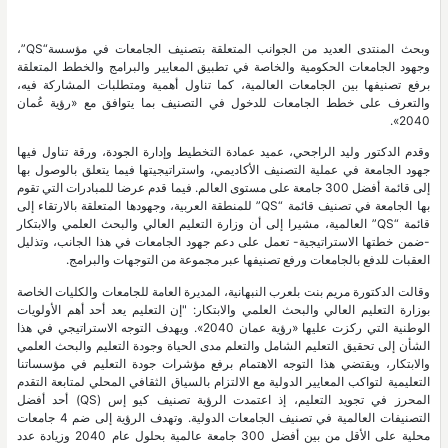
وبحث المنتدى العديد من الجوانب المتعلقة بتصنيف الجامعات في مؤسسة“QS”،
وجهود الجامعات الحكومية والخاصة في تطبيق المعايير والبرامج والخطط المتعلقة
برفع تصنيفها بين الجامعات العالمية، كما تناول أهمية ومتطلبات المشاركة فيه،
والتعرف على خطط الجامعات للدخول في التصنيف بما يتوافق مع «رؤية عُمان
2040».
وقدم الدكتور وليد الراجحي، عميد عمادة التخطيط وإدارة الجودة، ورقة تناول فيها
جهود الجامعة في عملية التصنيف الأكاديمي، واستراتيجيتها فيما يتعلق بالوصول بها
إلى قائمة أفضل 300 جامعة على مستوى العالم. فيما قدم عرضا للمبادرات التي تقوم
بها الجامعة في تصنيف قائمة “QS” للمنطقة العربية، وجهودها المتعلقة بالارتقاء إلى
قائمة “QS” العالمية، مشيرا إلى أن وزارة التعليم العالي والبحث العلمي والابتكار
-ضمن خطتها الاستراتيجية- تعمل على دعم جهود الجامعات في هذا الجانب، وتذليل
العقبات للدفع بالجامعات ورفع تصنيفها عبر مجموعة من التوجهات والبرامج.
وقالت الدكتورة مريم بنت بلعرب النبهانية، المديرة العامة للجامعات والكليات الخاصة
بوزارة التعليم العالي والبحث العلمي والابتكار: "إن التعليم يعد أحد أهم الأولويات
الوطنية التي ركزت عليها «رؤية عمان 2040». ويهدف التوجه الاستراتيجي في هذا
الشأن إلى تحقيق التعليم الشامل والتعلم مدى الحياة وجودة التعليم والبحث العلمي
والابتكار، ويقتضي هذا التوجه الاهتمام برفع مؤشرات جودة التعليم في مؤسساتنا
التعليمية لتواكب المعايير الدولية مع الالتزام بالسياق الثقافي المحلي لمتابعة التقدم
المحرز في تجويد التعليم، إذ اعتمدت الرؤية تصنيف كيو إس (QS) أحد أفضل
التصنيفات العالمية في تصنيف الجامعات الدولية. وتهدف الرؤية إلى ضم 4 جامعات
محلية على الأقل من بين أفضل 300 جامعة عالمية بحلول عام 2040 وزيادة عدد