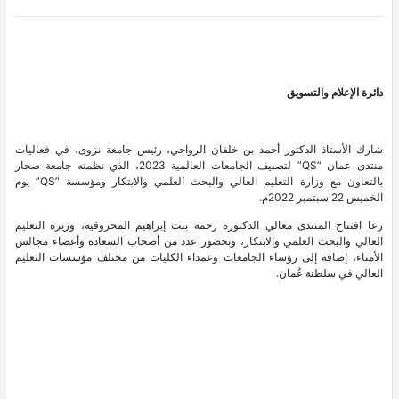
دائرة الإعلام والتسويق
شارك الأستاذ الدكتور أحمد بن خلفان الرواحي، رئيس جامعة نزوى، في فعاليات
منتدى عمان “QS” لتصنيف الجامعات العالمية 2023، الذي نظمته جامعة صحار
بالتعاون مع وزارة التعليم العالي والبحث العلمي والابتكار ومؤسسة ”QS” يوم
الخميس 22 سبتمبر 2022م.
رعا افتتاح المنتدى معالي الدكتورة رحمة بنت إبراهيم المحروقية، وزيرة التعليم
العالي والبحث العلمي والابتكار، وبحضور عدد من أصحاب السعادة وأعضاء مجالس
الأمناء، إضافة إلى رؤساء الجامعات وعمداء الكليات من مختلف مؤسسات التعليم
العالي في سلطنة عُمان.