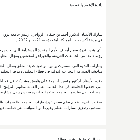
دائرة الإعلام والتسويق
شارك الأستاذ الدكتور أحمد بن خلفان الرواحي، رئيس جامعة نزوى،
في مدينة أكسفورد بالمملكة المتحدة يوم 21 يوليو 2022م.
تأتي هذه الندوة ضمن أهداف الأمم المتحدة المستدامة التي تحرص
رؤساء عدد من الجامعات العريقة، والخبراء والمختصين بمجال التعليم 
وتناولت الندوة التي استمرت يومين مواضيع عديدة تتعلق بقطاع التعل
مناقشة العديد من التجارب الدولية في قطاع التعليم، وفرص التعليم 
وقدم الأستاذ الدكتور رئيس الجامعة على هامش مشاركته في فعاليات
التي حققتها الجامعة في هذا الجانب، عبر العناية بتطوير البرامج ا
المختلفة التي تطرحها الجامعة، ودعم الطلبة ومساندتهم في مشاريعهم 
وحفلت الندوة بتقديم فيلم قصير عن إنجازات الجامعة، والخدمات والب
المجتمع، وتعزيز مسارات التعلم وغيرها من الجوانب التي قطعت فيها
إرسال تعليق عن هذه المقالة