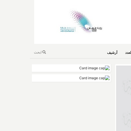
ابحث
عدد
أرشيف