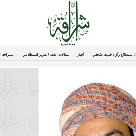
دد/ استطلاع رأي/ حديث صُحفي
أخبار
مقالات العدد / تقرير استطلاعي
استراحة ال