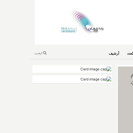
ابحث
عدد
أرشيف