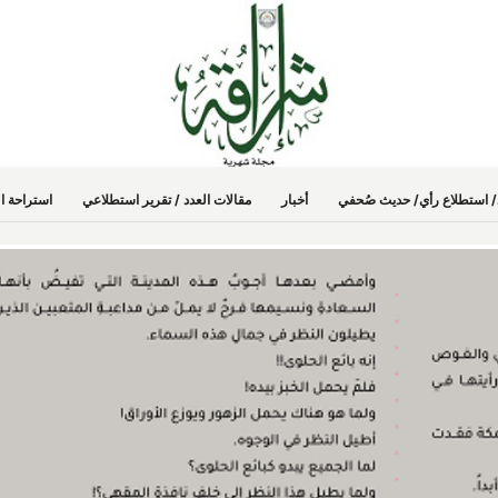
دد/ استطلاع رأي/ حديث صُحفي
أخبار
مقالات العدد / تقرير استطلاعي
استراحة ال