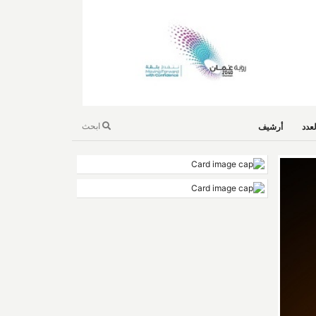
ابحث
عدد
أرشيف