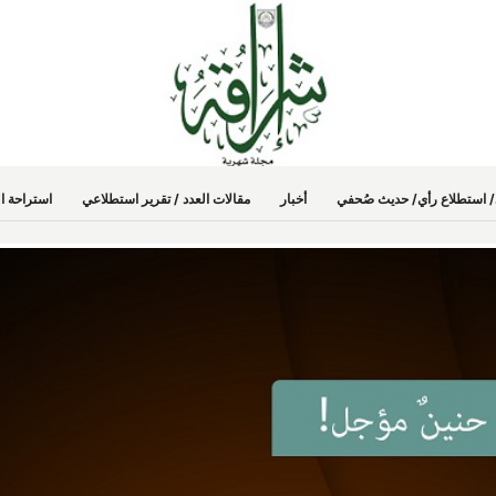
دد/ استطلاع رأي/ حديث صُحفي
أخبار
مقالات العدد / تقرير استطلاعي
استراحة ال