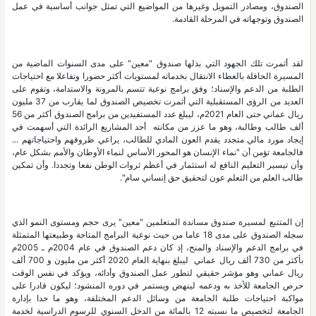
الصندوق، ومصادر التمويل وغيرها من المواضيع التي تمثل جوانب أساسية في عمل
الصندوق وتوجهاته في المرحلة القادمة.
لقد أثمرت تلك الجهود التي بذلها صندوق "معين" على مدى السنوات الماضية من
المسيرة الحافلة بالعطاء الانتقال بخدماته لمستويات أكثر حضورا وتفاعلا مع احتياجات
الطلبة من الدعم والإسناد؛ وفق برامج نوعية تتسم بالمرونة والاستدامة، وتقوم على
العديد من الرؤى المستقبلية التي أثمرت تخصيص الصندوق لما يقارب من 37 مليون
ريال عماني حتى العام 2021م، ليبلغ عدد المستفيدين من برامج الصندوق أكثر من 56
ألف طالب وطالبة، وهو ما عزز من مكانته أحد المشاريع الرائدة التي أسهمت في
إيجاد مورد مالي متجدد يقدم العون المادي للطالب، يراعي ظروفهم واحتياجاتهم ...
فالجامعة تؤمن أن "نماء الإنسان هو المحور الأساس لنماء الأوطان والأمم بشكل عام،
وأن تيسير التعليم النافع له استثمار في أعظم ثروات الوطن نفعا وتجددا. وأن تمكين
طالب العلم من التعلم عون لتحقيق حق إنساني سام".
إن المتتبع لمسيرة صندوق مساندة المتعلمين "معين" يرى حجم ومستوى النمو الذي
سجله الصندوق على مدى 18 عاما من حيث نوعية البرامج المتاحة وطبيعتها المتمثلة
في برامج الدعم والإسناد والمنح، إذ كان دعم الصندوق في عام 2004م ـ 2005م
بأكثر من 730 ألف ريال عماني ليبلغ بنهاية العام 2020 أكثر من مليون و 700 ألف
ريال عماني وهو مؤشر حقيقي لتطور عمل الصندوق وأدائه، ويؤكد في نفس الوقت
حرص الجامعة للأخذ به ودعمه لينهض ويستمر في دوره المنشود؛ ليكون قادرا على
مواكبة احتياجات طلبة الجامعة من وسائل الدعم المختلفة، وهو ما حدا بإدارة
الجامعة لتخصيص ما نسبته 12 بالمائة من الدخل السنوي للرسوم الدراسية لخدمة