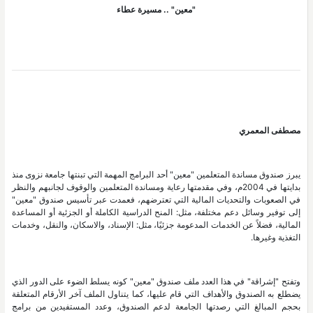
"معين" .. مسيرة عطاء
مصطفى المعمري
يبرز صندوق مساندة المتعلمين "معين" أحد البرامج المهمة التي تبنتها جامعة نزوى منذ
بدايتها في 2004م، وفي مقدمتها رعاية ومساندة المتعلمين والوقوف لجانبهم والنظر
في الصعوبات والتحديات المالية التي تعترضهم، فعمدت عبر تأسيس صندوق "معين"
إلى توفير وسائل دعم مختلفة، مثل: المنح الدراسية الكاملة أو الجزئية أو المساعدة
المالية، فضلاً عن الخدمات المدعومة جزئيًا، مثل: الإسناد، والاسكان، والنقل، وخدمات
التغذية وغيرها.
وتفتح "إشراقة" في هذا العدد ملف صندوق "معين" كونه يسلط الضوء على الدور الذي
يضطلع به الصندوق والأهداف التي قام عليها، كما يتناول الملف آخر الأرقام المتعلقة
بحجم المبالغ التي رصدتها الجامعة لدعم الصندوق، وعدد المستفيدين من برامج