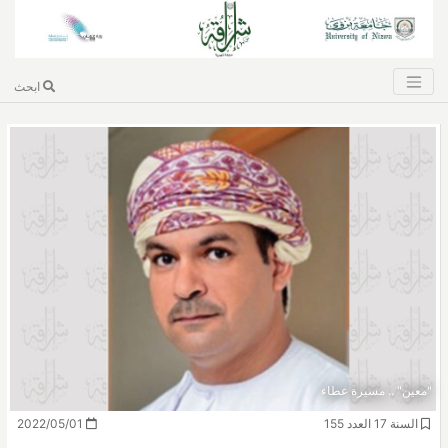
ابحث
"معين" .. مسيرة عطاء
السنة 17 العدد 155
2022/05/01