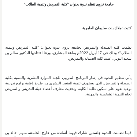
جامعة نزوى تنظم ندوة بعنوان "كلية التمريض وتنمية الطلاب"
كتبت: ملاك بنت سليمان العامرية
نظمت كلية الصيدلة والتمريض بجامعة نزوى ندوة بعنوان: "كلية التمريض وتنمية
الطلاب"؛ وذلك في 17 أبريل 2022م بقاعة المشارق، ورعا افتتاحها الدكتور سالم بن
سعيد التوبي، عميد كلية الصيدلة والتمريض.
يأتي تنظيم الندوة في إطار البرنامج التدريبي للجنة الموارد البشرية والتنمية بكلية
الصيدلة والتمريض، الذي يستهدف تنمية العنصر البشري من طريق إقامة برامج تدريبية
نوعية تقوم على تمكين طلبة الكلية، وتحديث معارف أعضاء هيئة التدريس والتمريض
تجاه التنمية الشخصية والمهنية.
فيما تضمنت الندوة جلستين شارك فيهما أساتذة من خارج الجامعة، منهم: خالد بن