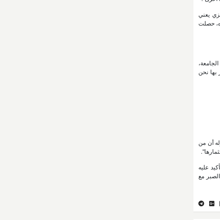
زي يعني
ره، حصلت
الجامعة،
 بها نحن
له أن من
مارها".
كيد عليه
الصبر مع