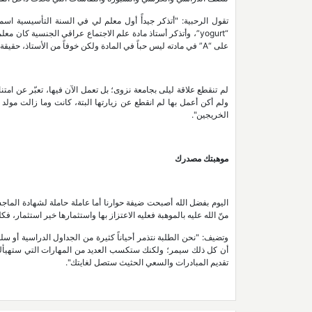
تقول الرحبية: "أتذكر جيدأً أول معلم لي في السنة التأسيسية 
“yogurt”، وأتذكر أستاذ مادة علم الاجتماع عراقي الجنسية كا
على “A” في مادته ليس حباً في المادة ولكن خوفاً من الأستاذ، حقيقة أكاد أتذكر جميع من قابلتهم في مشواري طالبة جيداً سواء من المعلمين أم الإداريين".
لم تنقطع علاقة ليلى بجامعة نزوى؛ بل تعمل الآن فيها، تعبّر عن امت
ولم أكن أعمل بها لم انقطع عن زيارتها البتة، كانت وما زالت مولد
الخريجين".
موهبتك مصدرك
اليوم بفضل الله أصبحت ضيفة حوارنا أما عاملة حاملة لشهادة الماج
منّ الله عليه بالموهبة فعليه الاعتزاز بها واستثمارها خير استثمار، 
وتضيف: "نحن الطلبة نتذمر أحياناً كثيرة من الجداول الدراسية أو 
أن كل ذلك سيمر؛ ولكنك ستكسب العديد من المهارات التي ستهيأك بل
تقديم المبادرات والسعي الحثيث ستصل لغايتك".