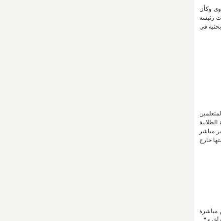
عة نزوى وكأن
ت رئيسة
بحثية في
لمتعلمين
الطلابية
ر مباشر
تها خارج
ن مباشرة
 أخرى".