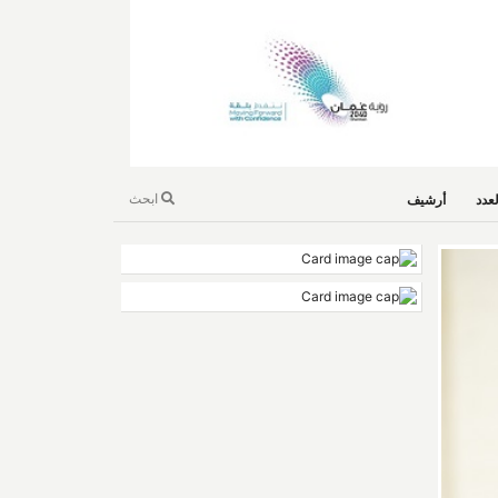
ابحث
عدد
أرشيف