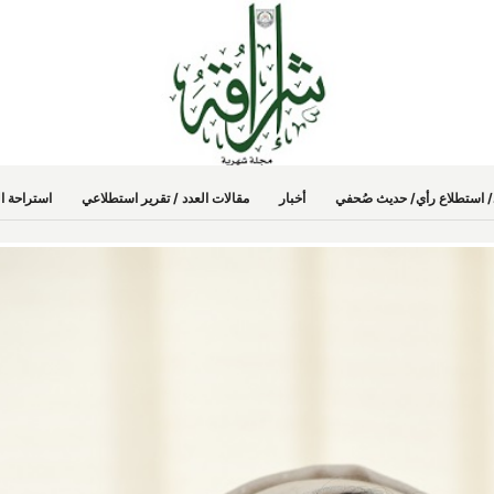
دد/ استطلاع رأي/ حديث صُحفي
أخبار
مقالات العدد / تقرير استطلاعي
استراحة ال