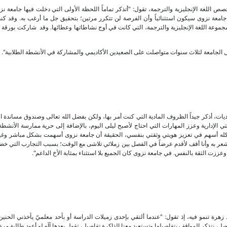
ى بجامعة نزوى في العام الأكاديمي 2006-2007 في تخصص اللغة الإنجليزية والترجمة، تقول: "أتذكر تماماً اللحظة الأولى التي دخلت فيها جام
معة نزوى سيكون استثنائياً وأن الفرصة لن تتكرر مرتين؛ بتحقيق جل ما أرغب به. وقد كن
جموعة اللغة الإنجليزية والترجمة، التي كانت في أوج نشاطاتها وعطائها. وقد شاركت بورقة 
ل الجامعة لثلاث سنوات متواصلت على الصعيدين الأكاديمي والمشاركة في الأنشطة الطلابية".
ات، أذكر جيداً الظروف المادية التي كنت أمر بها، ولكن بفضل الله تعالى وصندوق مساندة ا
الإدارية وعزز المهارات التي احتاج لأصبح ليلى اليوم، بالإضافة إلى حرية ممارسة الأنشطة 
 كله أسهم في تعزيز هويتي وثقتي بنفسي، الحقيقة أن جامعة نزوى أسهمت بشكل مباشر وغي
عر به وأنا أقف لأقدم عرضاً في الفصل بين زملائي تلاشى مع الوقت؛ بسبب التجارب التي خض
ت الثقة بالنفس. في جامعة نزوى كان الجميع بلا استثناء بمثابة الأخ الداعم".
 زهرة تنمو فيه، إذ تقول: "عندما ألتقي بإحدى زميلات الدراسة أو بأحد معلميّ يأخذني الحني
نتذكر المواقف بتفاصيلها وتستعيد معنا الذاكرة تفاصيل، تقول بعدها آآه لو أعود طالبة مرة