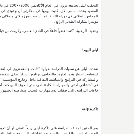
التحقت ليل
المشهد يحدث أمامي الآن، كتبت يومها في مفكرتي أن وجودي في جا
للمجلس الطلابي في دورته الثانية، كما أسست مع زميلاتي وزملائي م
مؤتمر الشارقة الطلابي الرابع".
وتضيف الرحبية: "كنت عضواً فاعلاً في النادي العلمي، وكرمت من قب
ليلى اليوم!
تتحدث ليلى عن سنوات الدراسة بقولها: "ذللت جامعة نزوى لي التحدي
استطعت اجتياز هذه العثرة، فالتحاقي ببرنامج (إسناد) صقل شخصيتي 
والمشاركة في البرامج والمناشط الثقافية داخل وخارج المؤسسة؛
في اكتشافي لذاتي والمهارات الكامنة لدي، حتى الخوف الذي كنت أش
قاعات الدراسة، التي صقلت لدي مهارات التحدث ومخاطبة الجمهور وعزز
ذاكرة توّاقة
يمر الحنين لمقاعد الدراسة على ذاكرة ليلى ربيعاً تتمنى لو أن تعود
للصف الدراسي والكرسي والسبورة والنقاشات التي تحدث داخل الفصل، 