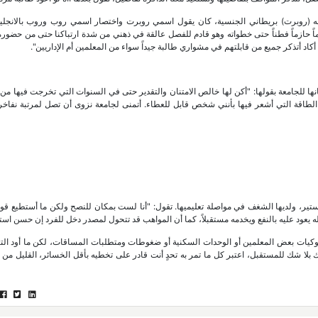
اسمه (روبرت) بريطاني الجنسية، كان يقول اسمي روبرت واختصار اسمي روب وروب بالانجلي
ن معلماً حازماً فطناً حتى خطواته وهو قادم للفصل عالقة في ذهني من شدة ارتباكنا حتى من حضو
نانها للجامعة بقولها: "أكن لها خالص الامتنان والتقدير حتى في السنوات التي تخرجت فيها من 
 الطاقة التي أشعر فيها بأنني شخص قابل للعطاء. أتمنى لجامعة نزوى أن تصل لمرتبة نفاخر
ستير، ولديها الشغف في مواصلة تعليميها. تقول: "أنا لست بمكان للنصح ولكن ما أستطيع قو
فكله يعود عليه بالنفع ويخدمه مستقبلاً، كما أن المواهب قد تتحول لمصدر دخل للفرد إن حسن استث
سلوكيات بعض المعلمين أو الوحدات السكنية أو ضغوطات ومتطلبات المساقات، لكن ما أود التأ
ا شك للمستقبل، اعتبر كل ما تمر به تحدٍ أنت قادر على تخطيه بأقل الخسائر، القليل من 