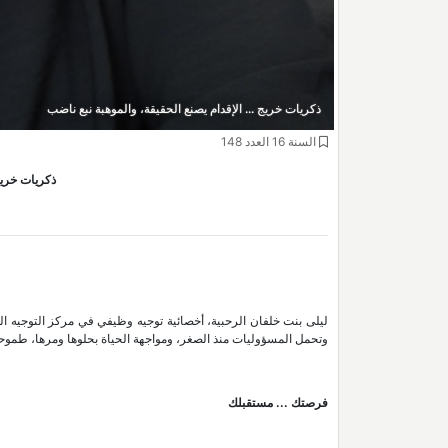
ذكريات خريج ... الإقدام يصنع الحقيقة، والموهبة نبع ناضب
السنة 16 العدد 148
ذكريات خريج 
ليلى بنت خلفان الرحبية، أخصائية توجيه وظيفي في مركز التوجيه 
وتحمل المسؤوليات منذ الصغر، ومواجهة الحياة بحلوها ومرها، طموحة ومت
فرصتك ... مستقبلك