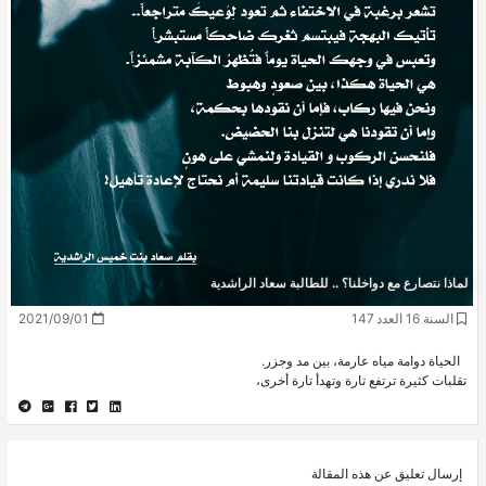
لماذا نتصارع مع دواخلنا؟ .. للطالبة سعاد الراشدية
السنة 16 العدد 147
2021/09/01
الحياة دوامة مياه عارمة، بين مد وجزر.
تقلبات كثيرة ترتفع تارة وتهدأ تارة أخرى،
إرسال تعليق عن هذه المقالة