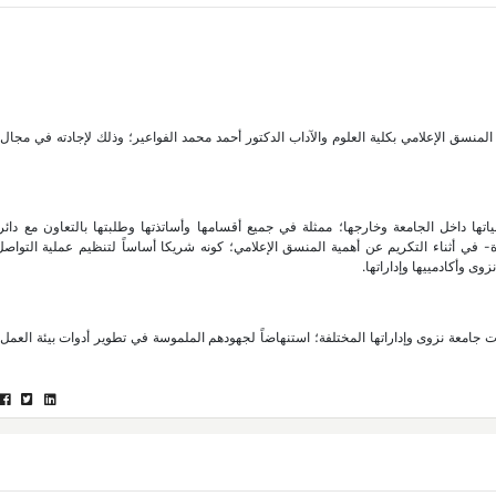
ت دائرة الإعلام والتسويق صباح اليوم الإثنين 12 إبريل 2021م، المنسق الإعلامي بكلية العلوم والآداب الدكتور أحمد محمد الفواعير؛ وذلك لإجادته في
اتها داخل الجامعة وخارجها؛ ممثلة في جميع أقسامها وأساتذتها وطلبتها بالتعاون مع دائرة
- في أثناء التكريم عن أهمية المنسق الإعلامي؛ كونه شريكا أساساً لتنظيم عملية التواص
وى وأكادمييها وإداراتها.
 جامعة نزوى وإداراتها المختلفة؛ استنهاضاً لجهودهم الملموسة في تطوير أدوات بيئة العمل 