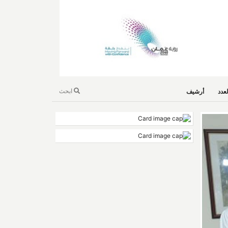
ابحث
عدد
أرشيف