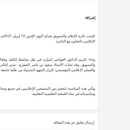
إشراقة
كرّم
الإعلامي بالتعاون مع الدائرة.
وجاء تكريم الدكتور الفواعير لتميّزه في نقل مناشط الكلية وفعالي
والتسويق. وقد تحدّث الأستاذ سعود بن ناصر الصقري -مدير الدائرة
والعملي الإعلامي المؤسسي؛ لإبراز الجهود المبذولة من طلبة جامعة نز
وتأتي هذه المناسبة لتحفيز دور المنسقين الإعلاميين في جميع وحدات
ومكتسباته في نماء العملية التعليمية التعلمية.
إرسال تعليق عن هذه المقالة