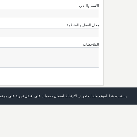
الاسم واللقب
محل العمل / المنظمة
الملاحظات
يستخدم هذا الموقع ملفات تعريف الارتباط لضمان حصولك على أفضل تجربة على موقعن
الرئيسة
العدد الحالي
حول المجلة
أرشيف
اتصل بنا
قائمة الكلمات الرئيسة
تسجيل الدخول
قائمة المؤلفين
التسجيل في الموقع