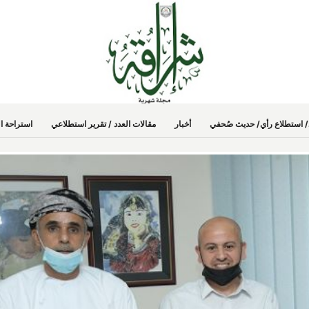
دد/ استطلاع رأي/ حديث صُحفي
أخبار
مقالات العدد / تقرير استطلاعي
استراحة ال