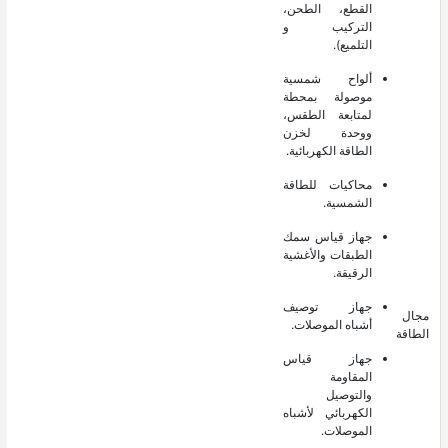
القطع، الطحن،
التركيب و
التلميع).
ألواح شمسية
موصولة بمحطة
لمتابعة الطقس،
ووحدة لخزن
الطاقة الكهربائية.
محاكيات للطاقة
الشمسية.
جهاز قياس سمك
الطبقات والأغشية
الرقيقة.
جهاز توصيف
مجال
أشباه الموصلات.
الطاقة
جهاز قياس
المقاومة
والتوصيل
الكهربائي لأشباه
الموصلات.