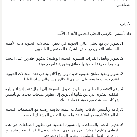
الصناعيين.
الأهداف:
جاء تأسيس الكرسي البحثي لتحقيق الأهداف الآتية:
تطوير برنامج بحثي عالي الجودة في بعض المجالات الحيوية ذات الأهمية
للسلطنة بالتعاون مع بعض الشركاء المختصين العالميين.
تطوير وتأهيل القدرات البشرية البحثية الوطنية؛ ليكونوا قادرين على البحث
وتقديم المعرفة العلمية والحقائق بمنهجية علمية رصينة.
تطوير وتنفيذ مناهج تعليمية جديدة وبرامج أكاديمية في هذه المجالات الحيوية؛
لتقدم درجات جامعية على مستوى البكالوريوس والدراسات العليا.
دعم الاقتصاد الوطني من طريق تحويل المعرفة إلى المال؛ عبر إنشاء وإدارة
الملكية الفكرية التي من شأنها أن تؤدي إلى تطوير منتجات جديدة، ثم تأسيس
شركات محلية تحقق قيمة اقتصادية للبلاد.
إقامة وتأسيس علاقات وشبكات علمية تعاونية رصينة مع المنظمات المحلية
العالمية الأكاديمية والصناعية؛ بما يحقق التعاون المشترك للجميع.
تقديم الدعم والمساعدة والمشورة العلمية في تطوير الصناعات في هذه
المعادن وعلوم المواد؛ ليعزز من قوى الصناعات في البلاد، ليتبعه إيجاد مزيدٍ
من فرص العمل للعمانيين، وتعزيز النمو الاقتصادي.