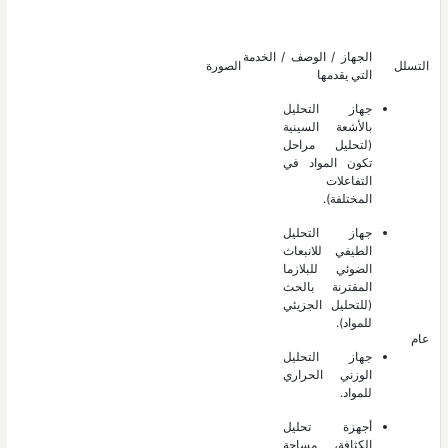
الجهاز / الوصف / الخدمة
التسلل
الصورة
التي يقدمها
جهاز التحليل
بالأشعة السينية
(لتحليل مراحل
تكون المواد في
التفاعلات
المختلفة).
جهاز التحليل
الطيفي للانبعاث
الضوئي للبلازما
المقترنة بالحث
(للتحليل الجزيئي
للمواد).
عام
جهاز التحليل
الوزني الحراري
للمواد.
أجهزة تحليل
الكثافة، مساحة