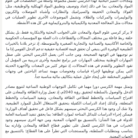
ومجالات التميز البحثية لهذا الكرسي تشمل مجموعة واسعة من التخصصات في علوم
المواد والمعادن، بما في ذلك إعداد وتوصيف وتطبيق المواد الهيكلية والوظيفية، مثل:
الفولاذ والمعادن الخفيفة والسيراميك والنظارات وأشباه الموصلات والكربون
والبوليمرات والمركبات والطلاء. وتشمل الموضوعات الأخرى تطوير العمليات في
مجالات مثل المعالجة المعدنية والكيميائية والبتروكيماوية في كل هذه الأنشطة.
لا يركز كرسي علوم المواد والمعادن على الجوانب البحثية والابتكارية فقط، بل يشكل
حلقة ربط فاعلة بين مختلف المجالات والقطاعات ذات الصلة مع المؤسسات الحكومية
والخاصة الأكاديمية والصناعية والتجارية الصغيرة والمتوسطة، إذ تزخر بلادنا بالخيرات
الطبيعية الوفيرة التي ينبغي أن تحقق قيمة اقتصادية حقيقية تدعم الدخل القومي إذا ما
تم توجيهها في الوجهة الصحيحة. ومن جانب آخر، يعمل الكرسي البحثي على صقل
المهارات الوطنية بمختلف المهارات عبر برامج تعليمية وأخرى تدريبية من المؤمل أن
تقود التطوير والتقدم في هذه المجالات، إذ تتوفر كثير من المعدات والأجهزة الحديثة
التي يمكن توظيفها لإجراء قياسات وفحوصات مهمة تساعد الباحثين في وجهات
التطوير المختلفة على إيجاد حلول عملية بتكاليف مالية مناسبة جداً.
وتمثل مهمة الكرسي دورا مهما في تكامل التوجهات الوطنية الساعية لتنويع مصادر
الدخل والوصول بالسلطنة لتحقيق رؤية 2040م، إذ تعمل وزارة الطاقة والمعادن على
اقتراح السياسات والخطط لقطاعي الطاقة والمعادن، وتنفيذ السياسات والخطط
المتعلقة، وكذلك إعداد الدراسات الكفيلة بتحقيق الاستغلال الأمثل للموارد الطبيعية.
ولا شك أن وجود هذا الكرسي البحثي سيسهم بشكل فاعل في تحقيق أهداف الوزارة؛
فيمكن إجراء الدراسات للبدائل المتاحة لموارد الطاقة؛ بما يحقق تنفيذ السياسة العامة
للدولة في هذا الشأن؛ بالتنسيق مع الجهات المعنية. ومن جهة أخرى سيسهم وجود
الخبرات في هذا الكرسي للعمل على تطوير قطاع الطاقة والمعادن وإدارته بما
يتناسب ومتطلبات السلطنة، والمستجدات التي تطرأ على هذا القطاع؛ بالتنسيق مع
الجهات المعنية.