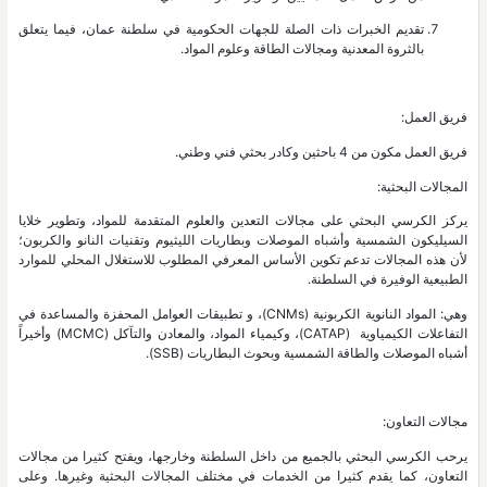
تقديم الخبرات ذات الصلة للجهات الحكومية في سلطنة عمان، فيما يتعلق
بالثروة المعدنية ومجالات الطاقة وعلوم المواد.
فريق العمل:
فريق العمل مكون من 4 باحثين وكادر بحثي فني وطني.
المجالات البحثية:
يركز الكرسي البحثي على مجالات التعدين والعلوم المتقدمة للمواد، وتطوير خلايا
السيليكون الشمسية وأشباه الموصلات وبطاريات الليثيوم وتقنيات النانو والكربون؛
لأن هذه المجالات تدعم تكوين الأساس المعرفي المطلوب للاستغلال المحلي للموارد
الطبيعية الوفيرة في السلطنة.
وهي: المواد النانوية الكربونية (CNMs)، و تطبيقات العوامل المحفزة والمساعدة في
التفاعلات الكيمياوية (CATAP)، وكيمياء المواد، والمعادن والتآكل (MCMC) وأخيراً
أشباه الموصلات والطاقة الشمسية وبحوث البطاريات (SSB).
مجالات التعاون:
يرحب الكرسي البحثي بالجميع من داخل السلطنة وخارجها، ويفتح كثيرا من مجالات
التعاون، كما يقدم كثيرا من الخدمات في مختلف المجالات البحثية وغيرها. وعلى