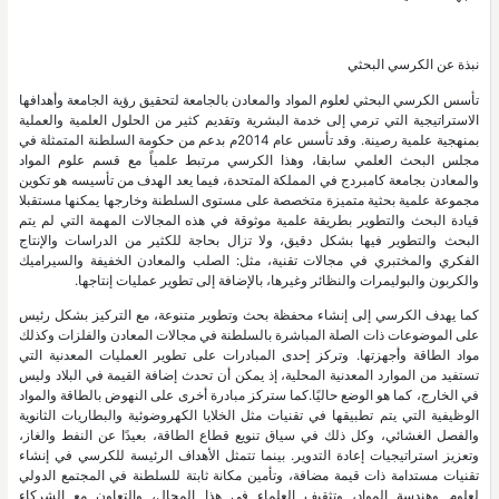
نبذة عن الكرسي البحثي
تأسس الكرسي البحثي لعلوم المواد والمعادن بالجامعة لتحقيق رؤية الجامعة وأهدافها
الاستراتيجية التي ترمي إلى خدمة البشرية وتقديم كثير من الحلول العلمية والعملية
بمنهجية علمية رصينة. وقد تأسس عام 2014م بدعم من حكومة السلطنة المتمثلة في
مجلس البحث العلمي سابقا، وهذا الكرسي مرتبط علمياً مع قسم علوم المواد
والمعادن بجامعة كامبردج في المملكة المتحدة، فيما يعد الهدف من تأسيسه هو تكوين
مجموعة علمية بحثية متميزة متخصصة على مستوى السلطنة وخارجها يمكنها مستقبلا
قيادة البحث والتطوير بطريقة علمية موثوقة في هذه المجالات المهمة التي لم يتم
البحث والتطوير فيها بشكل دقيق، ولا تزال بحاجة للكثير من الدراسات والإنتاج
الفكري والمختبري في مجالات تقنية، مثل: الصلب والمعادن الخفيفة والسيراميك
والكربون والبوليمرات والنظائر وغيرها، بالإضافة إلى تطوير عمليات إنتاجها.
كما يهدف الكرسي إلى إنشاء محفظة بحث وتطوير متنوعة، مع التركيز بشكل رئيس
على الموضوعات ذات الصلة المباشرة بالسلطنة في مجالات المعادن والفلزات وكذلك
مواد الطاقة وأجهزتها. وتركز إحدى المبادرات على تطوير العمليات المعدنية التي
تستفيد من الموارد المعدنية المحلية، إذ يمكن أن تحدث إضافة القيمة في البلاد وليس
في الخارج، كما هو الوضع حاليًا.كما ستركز مبادرة أخرى على النهوض بالطاقة والمواد
الوظيفية التي يتم تطبيقها في تقنيات مثل الخلايا الكهروضوئية والبطاريات الثانوية
والفصل الغشائي، وكل ذلك في سياق تنويع قطاع الطاقة، بعيدًا عن النفط والغاز،
وتعزيز استراتيجيات إعادة التدوير. بينما تتمثل الأهداف الرئيسة للكرسي في إنشاء
تقنيات مستدامة ذات قيمة مضافة، وتأمين مكانة ثابتة للسلطنة في المجتمع الدولي
لعلوم وهندسة المواد، وتثقيف العلماء في هذا المجال، والتعاون مع الشركاء