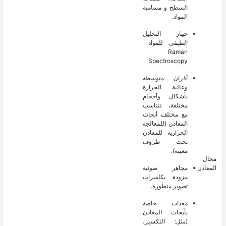
السطح و مسامية
المواد.
جهاز التحليل
الطيفي للمواد
Raman
Spectroscopy
أفران متوسطة
وعالية الحرارة
بأشكال وأحجام
مختلفة، تتناسب
مع مختلف أبحاث
المعادن (للمعالجة
الحرارية للمعادن
تحت ظروف
معينة).
مجال
المعادن
مجاهر ضوئية
مزودة بكاميرات
تصوير متطورة.
معدات خاصة
بأبحاث المعادن
(مثل: التكسير،