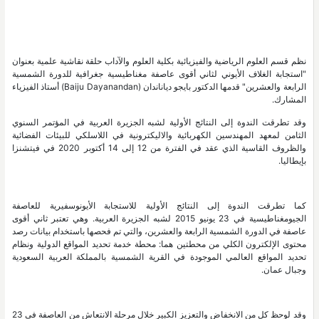
نظم قسم العلوم الرياضية والفيزيائية بكلية العلوم والآداب حلقة نقاشية علمية بعنوان
"استجابة الغلاف الأيوني لثاني أقوى عاصفة مغناطيسية جغرافية للدورة الشمسية
الرابعة والعشرين" قدمها الدكتور بايجو دياناندان (Baiju Dayanandan) أستاذ الفيزياء
المشارك.
وقد تطرقت الندوة إلى النتائج الأولية لشبه الجزيرة العربية في المؤتمر السنوي
الثامن لمعهد المهندسين الكهربائية والاليكترونية في اللاسلكي للبيئات الفضائية
والظروف القاسية الذي عقد في الفترة من 12 إلى 14 أكتوبر 2020 في فيتشنزا
بإيطاليا.
كما تطرقت الندوة إلى النتائج الأولية للاستجابة الأيونوسفيرية للعاصفة
الجيومغناطيسية في 23 يونيو 2015 لشبه الجزيرة العربية. وهي تعتبر ثاني أقوى
عاصفة في الدورة الشمسية الرابعة والعشرين، والتي تم فحصها باستخدام بيانات رصد
محتوى الإلكترون الكلي من محطتين هما: محطة خدمة تحديد المواقع الدولية ونظام
تحديد المواقع العالمي الموجودة في القرية الشمسية بالمملكة العربية السعودية
وجبال عمان.
وقد لوحظ كل من الانخفاض والتعزيز الكبير خلال مرحلة الانتعاش من العاصفة في 23