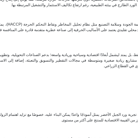
 الورد الطازج في بيئته الطبيعية، رغم ارتفاع تكاليف الاستثمار والتشغيل المرتبطة بها.
وتؤكد الدراسة أن تبني هذه التقنيات الحديثة، إلى جانب ت
ج محلي تقليدي يعتمد على الأساليب الحرفية إلى صناعة عطرية متقدمة قادرة على المنافسة 
، بل يمتد ليشمل أبعادًا اقتصادية وسياحية وريادية واسعة؛ بدعم الصناعات التحويلية، وتطوي
مشاريع ريادية صغيرة ومتوسطة في مجالات التقطير والتسويق والتعبئة، إضافة إلى الاست
ري في القطاع الزراعي.
ربة ورد الجبل الأخضر يمثل أنموذجًا واعدًا يمكن البناء عليه، خصوصًا مع تزايد اهتمام الزوا
زز من القيمة الاقتصادية للمنتج على أكثر من مستوى.