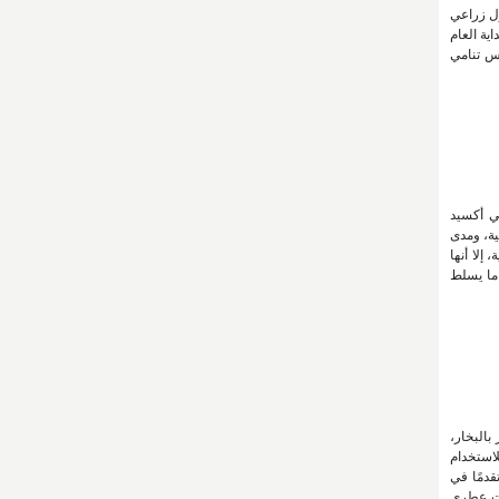
ول زراعي
نشاط السياحي والاقتصادي والثقافي في المنطقة مشيرا فقد شهدت ولاية الجبل الأخضر في موسم ربيع الورد لعام 2026 وبداية العام
نمو في أعداد الزوار بنسبة 9% في عام 2025، وارتفاعها في 2026؛ مما يعكس تنامي
ني أكسيد
ية، ومدى
إلا أنها
 ما يسلط
بالبخار،
لاستخدام
قدمًا في
يت عطري