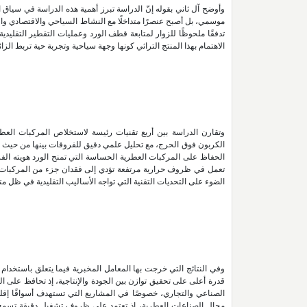
وأوضح آل ثاني بقوله إنّ الدراسة تبرز أهمية هذه الدراسة في سياق
الاهتمام بهذا المنتج التراثي كونها وجهة سياحية وتجربة حية تربط الز
وتقارن الدراسة بين أربع تقنيات رئيسة لاستخلاص المركبات العطري
الكربون فوق الحرج، مع تحليل علمي دقيق للفروقات بينها من حيث در
الحفاظ على المركبات العطرية الحساسة التي تمنح الورد هويته الفريدة
تعمل في ظروف حرارية مرتفعة تؤدي إلى فقدان جزء من المركبات ال
الضوء على التحديات التقنية التي تواجه الأساليب التقليدية في ظل مت
وفي النتائج التي خرجت بها المعامل المخبرية فيما يتعلق باستخدام ا
قدرة أعلى على تحقيق توازن بين الجودة والإنتاجية، إذ تحافظ على الر
الصناعي والتجاري، خصوصًا في المشاريع التي تستهدف أسواقًا إقليمي
مجال الصناعات العطرية، إذ تعتمد على ظروف تشغيل دقيقة تسمح 