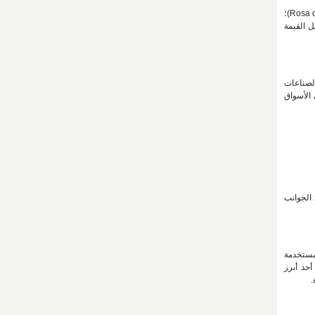
كشف مختبر علوم وتقنيات الغذاء (مركز أبحاث العلوم الطبيعية والطبية) في جامعة نزوى عن دراسة شاملة في تقنيات استخلاص ورد الجبل الأخضر(Rosa damascena)؛
ل القيمة
الصناعات
 الأسواق
 الجوانب
لمستخدمة
أحد أبرز
.