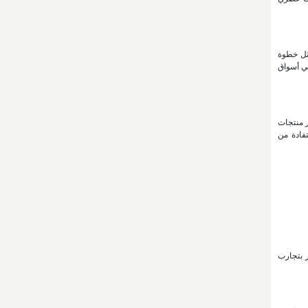
طبيق أنظمة الجودة وسلامة التصنيع مثل نظام تحليل المخاطر ونقاط التحكم الحرجة (HACCP)، يمثل خطوة
في أسواق
ر منتجات
فادة من
ر بتجارب