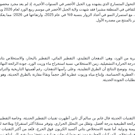
 التحول المتسارع الذي يشهده ورد الجبل الأخضر في السنوات الأخيرة، إذ لم يعد مجرد محص
موسمي، بل أصبح عنصرًا متداخلًا مع ال
تدفقًا ملحوظًا للزوار لمتابعة قطف الورد وعمليات التقطير التقليدية، مع استمرار ال
ائر بالمنتج من مصدره الأول.
ة من الورد، وهي: الدهجان التقليدي، التقطير المائي، التقطير بالبخار، والاستخلاص بثا
جة الحرارة التشغيلية، زمن الاستخلاص، نسبة استخراج ماء وزيت الورد، جودة الرائحة النهائ
. وتوضح النتائج أن الطرق التقليدية، وعلى رأسها الدهجان، رغم أهميتها التاريخية والتراثية، 
عطرية الحساسة، وإنتاج مياه وزيوت عطرية أقل حجماً ونقاءً مقارنة بالطرق الحديثة، وهو
طلبات الجودة الحديثة.
لتقنيات الحديثة قال غانم بن سالم آل ثاني: أظهرت تقنيات التقطير الحديثة، وخاصة التقطير 
ائحة الطبيعية بدرجة أفضل، وتقلل من التحلل الحراري، وتوفر منتجًا أكثر استقرارًا وملاءمة ل
ة ودولية. أما تقنية الاستخلاص بثاني أكسيد الكربون فوق الحرج، فتُعد من أكثر التقنيات ت
باستخلاص المركبات العطرية دون تعرضها لدرجات حرارة مرتفعة؛ مما يؤدي إلى إنتاج ز