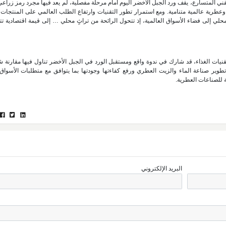
قني المتسارع، يقف ورد الجبل الأخضر اليوم أمام مرحلة مفصلية، لم يعد فيها مجرد رمز زراعي
ة وعطرية عالمية متنامية. ومع استمرار تطور التقنيات وارتفاع الطلب العالمي على المنتجات 
لمحلي إلى فضاء الأسواق العالمية، إذ تتحول الرائحة من تراثٍ محلي … إلى قيمة اقتصادية ت
يات الغذاء، قد شارك في ندوة واقع ومستقبل الورد في الجبل الأخضر تناول فيها مقارنة 
ص ورد الجبل الأخضر (Rosa damascena)؛ بهدف تطوير صناعة الماء والزيت العطري ورفع كفاءتها وجودتها بما يتوافق مع متطلبات الأسو
ة للصناعات العطرية.
البريد الإلكتروني