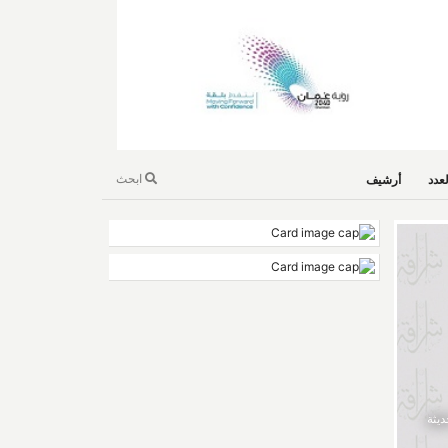
ابحث
عدد
أرشيف
ديثة