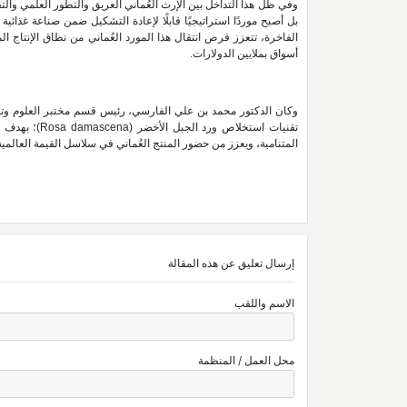
وفي ظل هذا التداخل بين الإرث العُماني العريق والتطور العلمي والت
بل أصبح موردًا استراتيجيًا قابلًا لإعادة التشكيل ضمن صناعة غذائي
الفاخرة، تتعزز فرص انتقال هذا المورد العُماني من نطاق الإنتاج ا
أسواق بملايين الدولارات.
وكان الدكتور محمد بن علي الفارسي، رئيس قسم مختبر العلوم وتقن
تقنيات استخلا
المتنامية، ويعزز من حضور المنتج العُماني في سلاسل القيمة العالمي
إرسال تعليق عن هذه المقالة
الاسم واللقب
محل العمل / المنظمة