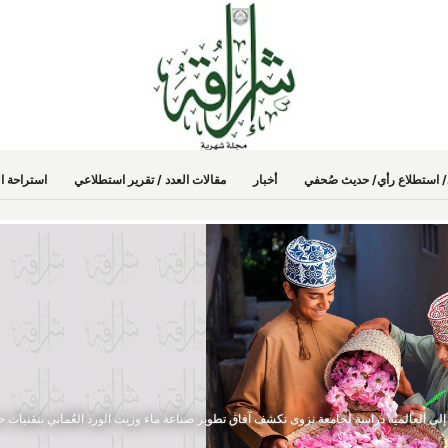
دد/ استطلاع رأي/ حديث صُحفي
أخبار
مقالات العدد / تقرير استطلاعي
استراحة ال
إلى العالمية دراسة لجامعة نزوى تكشف آفاق تطوير صناعة ماء وزيت الورد العُماني بتقنيات ح