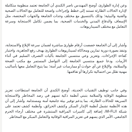
وعن إدارة الطوارئ، أوضح المهندس ناصر الكندي أن الجامعة تعتمد منظومة متكاملة
لإدارة الحالات الطارئة تستند إلى خطط وإجراءات واضحة للتعامل مع الحالات الصحية
والفنية والبيئية؛ وذلك بالتنسيق مع مختلف وحدات الجامعة والجهات المختصة، مثل
الإسعاف والدفاع المدني والخدمات الصحية، بما يضمن تكامل الاستجابة وسرعة
التعامل مع مختلف السيناريوهات.
وأشار إلى أن الجامعة خصصت أرقام طوارئ مباشرة لضمان سرعة الإبلاغ والاستجابة،
وتنفذ بصورة دورية تمارين ومحاكاة لسيناريوهات الطوارئ بهدف رفع الجاهزية، واختبار
كفاءة الإجراءات، وتعزيز وعي منتسبي الجامعة بآليات التصرف السليم في أثناء
الأزمات. ودعا جميع منتسبي الجامعة إلى التواصل المستمر مع مكتب الصحة
والسلامة، والإبلاغ عن أي حوادث أو ممارسات غير آمنة؛ بما يتيح التعامل معها بأساليب
مهنية تقلل من احتمالية تكرارها أو تفاقمها.
وفي جانب توظيف التقنيات الحديثة، أوضح الكندي أن الجامعة استطاعت تعزيز
منظومة الوقاية والسلامة بتبني أنظمة ذكية تسهم في رصد المخاطر والاستجابة
السريعة للحالات الطارئة، بما يدعم توفير بيئة جامعية آمنة ومستدامة. وأشار إلى أن
هذه الأنظمة تشمل أنظمة الإنذار المبكر وكشف الحرائق، وأنظمة كشف تعتمد على
شبكة الـWi-Fi، إضافة إلى كاميرات المراقبة المنتشرة في مختلف أرجاء الحرم
الجامعي، الأمر الذي يسهم في تعزيز المراقبة الوقائية والتعامل المبكر مع المخاطر.