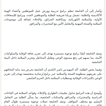
وأشار إلى أن الجامعة تنظم برامج تدريبية وورش عمل للموظفين وأعضاء الهيئة
الأكاديمية والطلبة، تشمل ورشًا تعريفية للطلبة والموظفين الجدد، وبرامج للإسعافات
الأولية، والسلامة الكهربائية، ومكافحة الحرائق، والإخلاء، إضافة إلى موضوعات
السلامة والصحة المهنية والتعامل الآمن مع المختبرات والمرافق.
وتنفذ الجامعة أيضًا برامج توعوية مستمرة تهدف إلى تعزيز ثقافة الوقاية والسلوكيات
الآمنة، بما يسهم في رفع مستوى الوعي وتقليل المخاطر وتعزيز السلامة داخل البيئة
الجامعية.
وفيما يخص الطلبة، أكد المهندس ناصر الكندي أن الجامعة تحرص منذ بداية التحاقهم
على تعريفهم بمنظومة الصحة والسلامة عبر برامج إرشادية متخصصة تهدف إلى تعزيز
الوعي بالإجراءات الوقائية ومتطلبات السلامة داخل الحرم الجامعي.
وأوضح أن هذه البرامج تتناول تعليمات الطوارئ والإخلاء، وقواعد السلامة في القاعات
الدراسية والمختبرات والمرافق والسكنات الجامعية، بما يمكّن الطلبة من التعامل
السليم مع مختلف المواقف. وتنفذ الجامعة حملات توعوية مستمرة طوال العام
الأكاديمي باستخدام المحاضرات وورش العمل والمواد الإرشادية والمنصات الرقمية؛