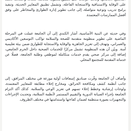
على الوقاية والاستباقية والاستجابة الفاعلة، وتشمل تطبيق المعايير الحديثة، وتنفيذ
برامج تدريب وتوعية متواصلة، إلى جانب تطوير إدارة الطوارئ والمخاطر على وفق
أفضل الممارسات المعتمدة.
وفي حديثه عن البنية الأساسية، أشار الكندي إلى أن الجامعة عملت في المرحلة
الماضية على تطوير منظومة متقدمة للصحة والسلامة تواكب التوسعين الأكاديمي
والعمراني، وتهدف إلى تعزيز الجاهزية والوقاية والاستجابة للطوارئ ضمن بيئة تعليمية
آمنة. وبيّن أن هذه المنظومة تشمل مركزًا للخدمات الصحية داخل الحرم الجامعي،
إضافة إلى مركز صحي يقدم خدمات متكاملة لموظفي وطلبة الجامعة، فضلًا عن
خدماته المقدمة للمجتمع المحلي.
وأضاف أن الجامعة وفّرت صناديق إسعافات أولية موزعة في مختلف المرافق، إلى
جانب أنظمة كشف ومكافحة الحرائق، ومخارج إخلاء مطابقة للمعايير المعتمدة،
ولوحات إرشادية وخطط إخلاء تسهم في تعزيز الوعي والسلامة. كذلك أكد التزام
الجامعة بإجراء الصيانة الدورية والتقييم المستمر لأنظمة السلامة، وتحديث الإجراءات
والتجهيزات بصورة منتظمة لضمان كفاءتها واستدامتها في مختلف الظروف.