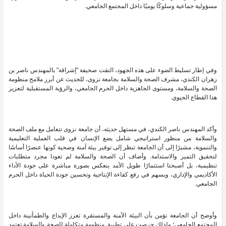
مسؤولية جماعية وسلوكًا يوميًا داخل المجتمع الجامعي.
وفي إطار تسليط الضوء على هذه الجهود، التقت صحيفة "إشراقة" بالمهندس ناصر بن
زهران الكندي، مشرف الصحة والسلامة بجامعة نزوى، للحديث عن أبرز ملامح منظومة
الصحة والسلامة، ومستوى الجاهزية داخل الحرم الجامعي، والرؤية المستقبلية لتعزيز
هذا القطاع الحيوي.
وأكد المهندس ناصر الكندي، في مستهل حديثه، أن جامعة نزوى تتعامل مع ملف الصحة
والسلامة من منظور استراتيجي شامل يضع الإنسان في قلب العملية التعليمية
والتنموية، مشيرًا إلى أن الجامعة تنظر إلى توفير بيئة آمنة وصحية كونها عنصرًا أساسًا
لتحقيق التميز والاستدامة. وأضاف أن الصحة والسلامة لم تعودا مجرد متطلبات
تنظيمية، بل أصبحتا استثمارًا طويل الأمد ينعكس بصورة مباشرة على جودة الأداء
الأكاديمي والإداري، ويسهم في رفع كفاءة الإنتاجية وتحسين جودة الحياة داخل الحرم
الجامعي.
وأوضح أن الجامعة تؤمن بأن البيئة الآمنة والمستقرة تعزز الإبداع والطمأنينة داخل
المجتمع الجامعي؛ ولذلك حرصت على تطبيق منظومة متكاملة للصحة والسلامة تعتمد