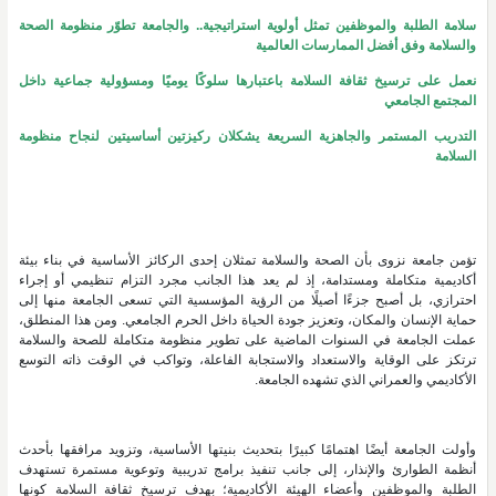
سلامة الطلبة والموظفين تمثل أولوية استراتيجية.. والجامعة تطوّر منظومة الصحة
والسلامة وفق أفضل الممارسات العالمية
نعمل على ترسيخ ثقافة السلامة باعتبارها سلوكًا يوميًا ومسؤولية جماعية داخل
المجتمع الجامعي
التدريب المستمر والجاهزية السريعة يشكلان ركيزتين أساسيتين لنجاح منظومة
السلامة
تؤمن جامعة نزوى بأن الصحة والسلامة تمثلان إحدى الركائز الأساسية في بناء بيئة
أكاديمية متكاملة ومستدامة، إذ لم يعد هذا الجانب مجرد التزام تنظيمي أو إجراء
احترازي، بل أصبح جزءًا أصيلًا من الرؤية المؤسسية التي تسعى الجامعة منها إلى
حماية الإنسان والمكان، وتعزيز جودة الحياة داخل الحرم الجامعي. ومن هذا المنطلق،
عملت الجامعة في السنوات الماضية على تطوير منظومة متكاملة للصحة والسلامة
ترتكز على الوقاية والاستعداد والاستجابة الفاعلة، وتواكب في الوقت ذاته التوسع
الأكاديمي والعمراني الذي تشهده الجامعة.
وأولت الجامعة أيضًا اهتمامًا كبيرًا بتحديث بنيتها الأساسية، وتزويد مرافقها بأحدث
أنظمة الطوارئ والإنذار، إلى جانب تنفيذ برامج تدريبية وتوعوية مستمرة تستهدف
الطلبة والموظفين وأعضاء الهيئة الأكاديمية؛ بهدف ترسيخ ثقافة السلامة كونها