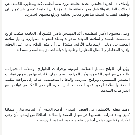
وأضاف أن الحرم الجامعي الجديد لجامعة نزوى يضم أنظمة ذكية ومتطورة للكشف عن
الحالات الطارئة والتعامل معها بكفاءة عالية، مؤكدًا أن الجامعة تسعى باستمرار إلى
توظيف التقنيات الحديثة بما يعزز معايير السلامة ويرفع مستوى الجاهزية.
وعلى مستوى الأطر التنظيمية، أكد المهندس ناصر الكندي أن الجامعة طبّقت لوائح
متخصصة للصحة والسلامة المهنية مدعومة بخطة استجابة للطوارئ، ودليل سلامة
المختبرات، ودليل الإسعافات الأولية، مشيرًا إلى أن هذه اللوائح تركز على الوقاية
وإدارة المخاطر والامتثال للمعايير الوطنية والدولية لضمان بيئة آمنة ومستدامة.
وبيّن أن اللوائح تشمل السلامة المهنية، وإجراءات الطوارئ، وسلامة المختبرات،
والتعامل مع المواد الخطرة، وأمن المرافق، ويتم ضمان الالتزام بها من طريق عمليات
التفتيش المستمرة، وبرامج التدريب، واللجان المتخصصة، إضافة إلى مراجعة مكتب
الصحة والسلامة لجميع عقود الخدمات داخل الحرم الجامعي للتأكد من توافقها مع
اشتراطات السلامة.
وفيما يتعلق بالاستثمار في العنصر البشري، أوضح الكندي أن الجامعة تولي اهتمامًا
كبيرًا ببناء قدرات منتسبيها في مجال الصحة والسلامة؛ انطلاقًا من إيمانها بأن وعي
الأفراد وكفاءتهم يمثلان أساس نجاح منظومة السلامة المؤسسية.