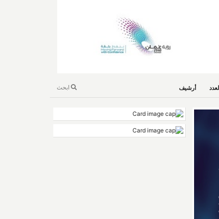
ابحث
عدد
أرشيف