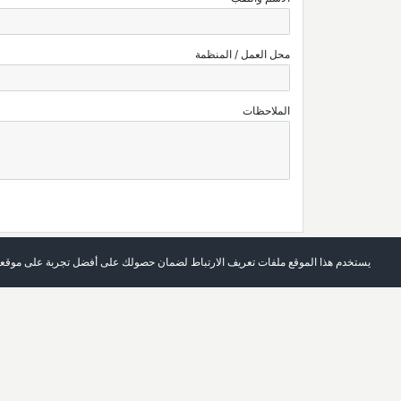
محل العمل / المنظمة
الملاحظات
يستخدم هذا الموقع ملفات تعريف الارتباط لضمان حصولك على أفضل تجربة على موقعن
الرئيسة
العدد الحالي
حول المجلة
أرشيف
اتصل بنا
قائمة الكلمات الرئيسة
تسجيل الدخول
قائمة المؤلفين
التسجيل في الموقع