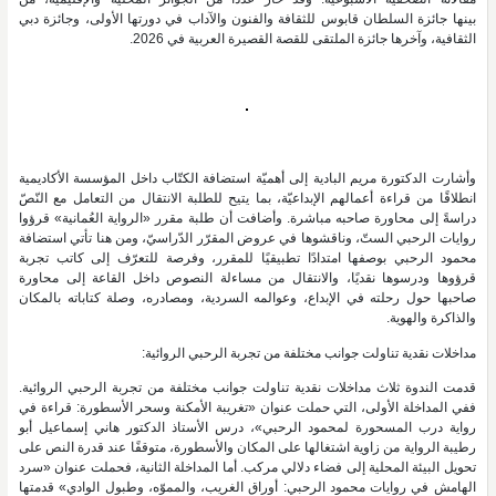
بينها جائزة السلطان قابوس للثقافة والفنون والآداب في دورتها الأولى، وجائزة دبي
الثقافية، وآخرها جائزة الملتقى للقصة القصيرة العربية في 2026.
وأشارت الدكتورة مريم البادية إلى أهميّة استضافة الكتّاب داخل المؤسسة الأكاديمية
انطلاقًا من قراءة أعمالهم الإبداعيّة، بما يتيح للطلبة الانتقال من التعامل مع النّصّ
دراسةً إلى محاورة صاحبه مباشرة. وأضافت أن طلبة مقرر «الرواية العُمانية» قرؤوا
روايات الرحبي الستّ، وناقشوها في عروض المقرّر الدّراسيّ، ومن هنا تأتي استضافة
محمود الرحبي بوصفها امتدادًا تطبيقيًا للمقرر، وفرصة للتعرّف إلى كاتب تجربة
قرؤوها ودرسوها نقديًا، والانتقال من مساءلة النصوص داخل القاعة إلى محاورة
صاحبها حول رحلته في الإبداع، وعوالمه السردية، ومصادره، وصلة كتاباته بالمكان
والذاكرة والهوية.
مداخلات نقدية تناولت جوانب مختلفة من تجربة الرحبي الروائية:
قدمت الندوة ثلاث مداخلات نقدية تناولت جوانب مختلفة من تجربة الرحبي الروائية.
ففي المداخلة الأولى، التي حملت عنوان «تغريبة الأمكنة وسحر الأسطورة: قراءة في
رواية درب المسحورة لمحمود الرحبي»، درس الأستاذ الدكتور هاني إسماعيل أبو
رطيبة الرواية من زاوية اشتغالها على المكان والأسطورة، متوقفًا عند قدرة النص على
تحويل البيئة المحلية إلى فضاء دلالي مركب. أما المداخلة الثانية، فحملت عنوان «سرد
الهامش في روايات محمود الرحبي: أوراق الغريب، والمموّه، وطبول الوادي» قدمتها