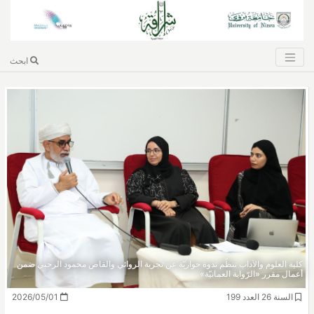
ابحث
كلية العلوم والآداب تنظّم ندوة حواريّة عن تجربة الروائي والقاص محمود الرحبي ضمن
أعمال مقرر «الرّواية العمانيّة»
السنة 26 العدد 199
2026/05/01