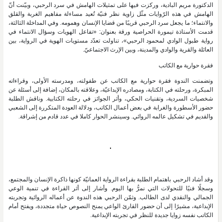
الدكتورة مريم البادية، وركزت فيها على تمثيلات الهامش في سرد الرحبي، وبيّنت أنّ
الهامش في هذه الرّوايات مثّل زاوية نظر فنيّة تُعيد مساءلة مفاهيم الغربة والقلق
والانتماء؛ ما يجعل سرد الرحبي قريبًا من قضايا الإنسان وهمومه. وفي المداخلة الثالثة،
قدمت الأستاذة تيمورة الحراصية ورقة بعنوان: «تفاعل الهويات وسؤال الانتماء في
رواية طبول الوادي لمحمود الرحبي»، تناولت تعدّد مستويات الهوية في الرواية، بين
العائلة والقرية والوادي والمدينة، وبين الإرث الاجتماعيّ.
فقرة حوارية مع الكاتب
وتضمنت الندوة فقرة حوارية مع الكاتب عن طفولته، ومدرسته الأولى، وقراءاته
المبكرة، ورحلته في الكتابة، ومصادره الإبداعيّة، وعلاقته بالمكان، إضافة إلى أسئلة عن
شخصيات السردية، وتقنيات الحكي، وأثر الجوائز في رحلته الكتابية. وناقش الطلبة
حضور الأسطورة والغرابة في بعض أعمال الكاتب، ودلالة العودة المتكررة إلى الشعبي
والقديم في تشكيل عالمه الروائي. وسينشر الحوار كاملا في عدد قادم من إشراقة.
وقد أشاد الرحبي باهتمام الطلبة بقراءة الرواية العمانيّة كونها ذاكرة الإنسان والمجتمع،
وسجلًا فنيًا للتحولات التي نمرُّ بها اليوم. وأشار إلى أثر القراءة في تنمية الوعي
الجمالي والنقدي لدى الطالب. وثمّن الرحبي هذه الندوة عن أعماله الروائية وتجربته
الإبداعية، مشيرًا إلى أن حضور القارئ الواعي يمنح النصوص حياة متجددة، ويفتح أمام
الكاتب نفسه زوايا جديدة للنظر في تجربته الإبداعية.