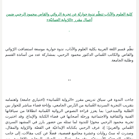
كلية العلوم والآداب تنظّم ندوة حواريّة عن تجربة الروائي والقاص محمود الرحبي ضمن
أعمال مقرر «الرّواية العمانيّة»
نظّم قسم اللغة العربية بكلية العلوم والآداب، ندوة حوارية موسعة استضافت الرّوائي
والقاص والكاتب العُماني الدكتور محمود الرحبي، بمشاركة عدد من أساتذة القسم
وطلبة الجامعة.
جاءت الندوة في سياق تدريس مقرر «الرواية العُمانية» (اختياري جامعة) واهتمامه
بتقريب التجربة السردية العُمانية من الدّرس الجامعي، وإتاحة فضاء مباشر للحوار بين
الطلبة والمبدعين؛ بما يعزز قراءة النصوص الروائية العُمانية انطلاقا من سياقاتها
الفنية والثقافية والاجتماعية ورحلة أصحابها في فضاء الكتابة والإبداع. وقد اختيرت
تجربة محمود الرحبي محورًا للندوة لما تمثله من حضور بارز في المشهد السردي
العُماني والعربيّ؛ إذ عرف الرحبي بكتاباته الإبداعيّة في القصّة والرّواية والمقال،
وصدرت له ستّ روايات وعشرة مجاميع قصصية، فضلًا عن كتب مقالات، إلى جانب
مقالاته الصحفيّة الأسبوعيّة. وقد حاز عددًا من الجوائز المحلية والإقليمية، من