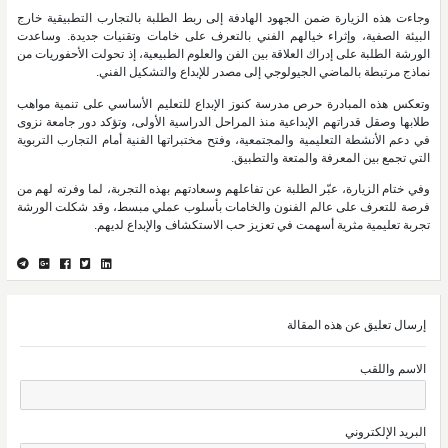
وجاءت هذه الزيارة ضمن الجهود الهادفة إلى ربط الطلبة بالتجارب التطبيقية خارج
البيئة الصفية، وإثراء خيالهم الفني بالتعرف على خامات وتقنيات جديدة. وساعدت
الورشة الطلبة على إدراك العلاقة بين الفن والعلوم الطبيعية، إذ تحولت الأحفوريات من
نماذج مرتبطة بالماضي الجيولوجي إلى مصدر للإبداع والتشكيل الفني.
وتعكس هذه المبادرة حرص مدرسة كنوز الإبداع للتعليم الأساسي على تنمية مواهب
طلابها وصقل قدراتهم الإبداعية منذ المراحل الدراسية الأولى، وتؤكد دور جامعة نزوى
في دعم الأنشطة التعليمية والمجتمعية، وفتح مختبراتها الفنية أمام التجارب التربوية
التي تجمع بين المعرفة والمتعة والتطبيق.
وفي ختام الزيارة، عبّر الطلبة عن تفاعلهم وسعادتهم بهذه التجربة، لما وفرته لهم من
فرصة للتعرف على عالم الفنون والخامات بأسلوب عملي مبسط، وقد شكلت الورشة
تجربة تعليمية مثرية أسهمت في تعزيز حب الاستكشاف والإبداع لديهم.
إرسال تعليق عن هذه المقالة
الاسم واللقب
البريد الإلكتروني