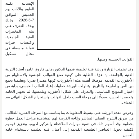
الإنسانية بكلية
العلوم والآداب يوم
الخميس الموافق
7-5-2026؛ وذلك
بهدف التعرف على
بيئة المختبرات
الفنية الجامعية،
واكتساب خبرات
عملية مبسطة في
مجال تشكيل
القوالب الجبسية وصبها.
وقد تضمنت الزيارة ورشة فنية تعليمية قدمها الدكتور/ هاني فاروق عامر، أستاذ التربية
الفنية بالجامعة، إذ عرّف الطلبة على كيفية صنع القوالب الجبسية بالاستلهام من
الأحفوريات القديمة، موضحًا أهمية هذه الأحفوريات كونها مصدرا بصريا وتعليميا يجمع
بين الفن والطبيعة والتاريخ. وتناولت الورشة خطوات إعداد القالب الجبسي، بداية من
اختيار النموذج المناسب، والتعرف على شكل الأحفورية وملمسها، ثم تجهيز الخامة
وتحضير الجبس، وصولًا إلى مرحلة الصب داخل القوالب واستخراج الشكل النهائي بعد
الجفاف.
وحرص مقدم الورشة على تبسيط المعلومات بما يتناسب مع المرحلة العمرية للطلاب،
من طريق الشرح العملي المباشر وإتاحة الفرصة لهم لمشاهدة مراحل العمل خطوة
بخطوة. وقد أسهم ذلك في تنمية مهارات الملاحظة والتركيز لديهم، وتعزيز فهمهم
لكيفية تحويل العناصر الطبيعية القديمة إلى أعمال فنية تعليمية باستخدام خامة
الجبس.