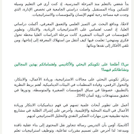
بدأ شغفي بالتعلم منذ المرحلة المدرسية، إذ كنت أرى في التعليم وسيلة
للتمكين وبناء المستقبل. واصلت دراستي الجامعية في تخصص الإدارة، الذي
وجدت فيه مساحة رحبة لفهم الإنسان والمؤسسات والاستراتيجيات.
لاحقًا، وبدافع البحث عن التميز العلمي والتعمق المعرفي، أكملت دراساتي
العليا، إذ انصب اهتمامي على الاستراتيجيات الريادية، والابتكار، وتطوير
المؤسسات في البيئات المتغيرة. كانت مرحلة الدراسات العليا محطة تحول
فكري ومنهجي؛ تعلمت فيها كيف أنتقل من استهلاك المعرفة إلى إنتاجها، ومن
تلقي الأفكار إلى نقدها وبنائها.
س3/ أطلعنا على تكوينكم البحثي والأكاديمي واهتماماتكم بهذين المجالين
ونشاطاتكم فيهما؟
يرتكز تكويني البحثي على مجالات الاستراتيجية، وريادة الأعمال، والابتكار،
والتحول الرقمي، وقيادة المنظمات في البيئات الديناميكية. أهتم بربط النظرية
بالتطبيق، خصوصًا في سياق المؤسسات الصغيرة والمتوسطة، ودورها في
تحقيق مستهدفات رؤية عُمان 2040.
أعمل على تطوير أبحاث علمية تسهم في فهم ديناميكيات الابتكار وريادة
الأعمال في البيئة المحلية والإقليمية، وأحرص على إشراك الطلبة في مشاريع
بحثية تطبيقية تعزز مهارات التفكير النقدي والتحليل الاستراتيجي لديهم.
أكاديميًا، أؤمن بأن التدريس رسالة تتجاوز نقل المحتوى إلى بناء عقلية ناقدة
ومبدعة؛ لذا أحرص على تصميم مقررات تفاعلية، وتوظيف استراتيجيات تعلم