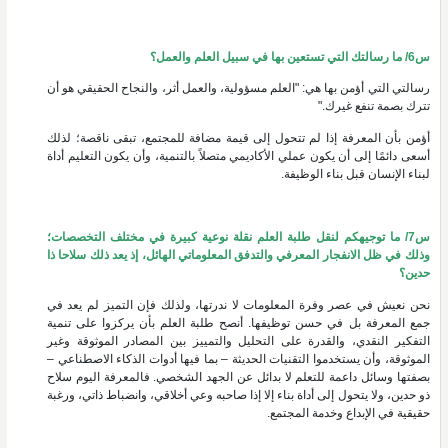
س6/ ما رسالتك التي تستعين بها في سبيل العلم والعمل؟
رسالتي التي أؤمن بها هي: "العلم مسؤولية، والعمل أثر، والنجاح الحقيقي هو أن
تترك بصمة تنفع غيرك."
أؤمن بأن المعرفة إذا لم تتحول إلى قيمة مضافة للمجتمع، تبقى ناقصة؛ لذلك
أسعى دائمًا إلى أن يكون عملي الأكاديمي متصلاً بالتنمية، وأن يكون التعليم أداة
لبناء الإنسان قبل بناء الوظيفة.
س7/ ما توجيهكم لنقل طلبة العلم نقلة نوعية كبيرة في مختلف التخصصات؛
وذلك في ظل الانفجار المعرفي والتدفق المعلوماتي الهائل، إذ يعد ذلك سلاحا ذا
حدين؟
نحن نعيش في عصر وفرة المعلومات لا ندرتها، ولذلك فإن التميز لم يعد في
جمع المعرفة بل في حسن توظيفها. أنصح طلبة العلم بأن يركزوا على تنمية
التفكير النقدي، والقدرة على التحليل والتمييز بين المصادر الموثوقة وغير
الموثوقة، وأن يستخدموا التقنيات الحديثة – بما فيها أدوات الذكاء الاصطناعي –
بصفتها وسائل داعمة للتعلم لا بدائل عن الجهد الشخصي. فالمعرفة اليوم سلاح
ذو حدين، ولا يتحول إلى أداة بناء إلا إذا صاحبه وعي أخلاقي، وانضباط ذاتي، ورغبة
حقيقية في الإبداع وخدمة المجتمع.