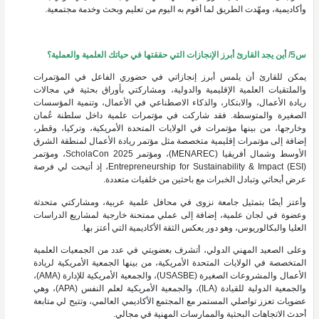
وأكاديمية، ومهّدت الطريق لما أقوم به اليوم من تعليم وبحث وخدمة مجتمعية.
س5/ أين يجد القارئ أبرز الإنجازات التي حققتها في حياتك العلمية والعملية؟
يمكن للقارئ أن يلمس أبرز إنجازاتي في حضوري الفاعل في المؤتمرات
والملتقيات العلمية الإقليمية والدولية، ومشاركتي بأوراق بحثية في مجالات
ريادة الأعمال، والابتكار، والذكاء الاصطناعي في الأعمال، وتنمية المؤسسات
الصغيرة والمتوسطة. فقد شاركت في مؤتمرات علمية داخل سلطنة عُمان
وخارجها، من بينها مؤتمرات في الولايات المتحدة الأمريكية، وتركيا، وقطر،
إضافة إلى مؤتمرات إقليمية متخصصة مثل مؤتمر ريادة الأعمال لمنطقة الشرق
الأوسط وشمال أفريقيا (MENAREC)، ومؤتمر ScholaCon 2025، ومؤتمر
Entrepreneurship for Sustainability & Impact (ESI)، إذ أتيحت لي فرصة
عرض أبحاثي وتبادل الخبرات مع باحثين من خلفيات متعددة.
وأعتز أيضًا بتمثيل جامعة نزوى في محافل علمية عربية، ومشاركتي متحدثة
وعضوة في لجان علمية، إضافة إلى عملي ممتحنة خارجية لمشاريع الدراسات
العليا والبكالوريوس، وهو دور يعكس الثقة الأكاديمية التي أعتز بها.
وعلى الصعيد المهني الدولي، أتشرف بعضويتي في عدد من الجمعيات العلمية
المتخصصة في الولايات المتحدة الأمريكية، من بينها الجمعية الأمريكية لريادة
الأعمال والمشروعات الصغيرة (USASBE)، والجمعية الأمريكية للإدارة (AMA)،
والجمعية الدولية للقيادة (ILA)، والجمعية الأمريكية لعلم النفس (APA)، وهي
عضويات تعزز تواصلي المستمر مع المجتمع الأكاديمي العالمي، وتتيح لي متابعة
أحدث الاتجاهات البحثية والممارسات المهنية في مجالي.