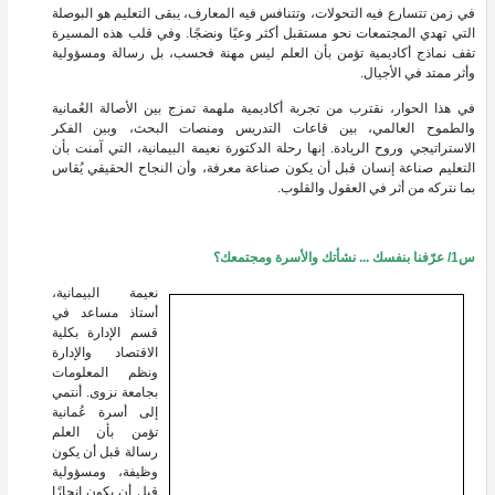
في زمن تتسارع فيه التحولات، وتتنافس فيه المعارف، يبقى التعليم هو البوصلة
التي تهدي المجتمعات نحو مستقبل أكثر وعيًا ونضجًا. وفي قلب هذه المسيرة
تقف نماذج أكاديمية تؤمن بأن العلم ليس مهنة فحسب، بل رسالة ومسؤولية
وأثر ممتد في الأجيال.
في هذا الحوار، نقترب من تجربة أكاديمية ملهمة تمزج بين الأصالة العُمانية
والطموح العالمي، بين قاعات التدريس ومنصات البحث، وبين الفكر
الاستراتيجي وروح الريادة. إنها رحلة الدكتورة نعيمة البيمانية، التي آمنت بأن
التعليم صناعة إنسان قبل أن يكون صناعة معرفة، وأن النجاح الحقيقي يُقاس
بما نتركه من أثر في العقول والقلوب.
س1/ عرّفنا بنفسك ... نشأتك والأسرة ومجتمعك؟
نعيمة البيمانية،
أستاذ مساعد في
قسم الإدارة بكلية
الاقتصاد والإدارة
ونظم المعلومات
بجامعة نزوى. أنتمي
إلى أسرة عُمانية
تؤمن بأن العلم
رسالة قبل أن يكون
وظيفة، ومسؤولية
قبل أن يكون إنجازًا