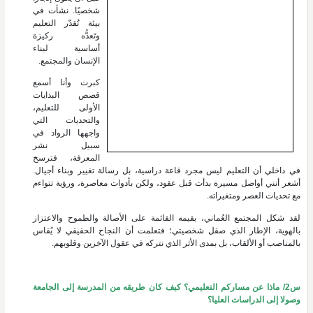
شخصيًا. نشأت في
بيئة تُقدّر التعليم
وتَعدُّه ركيزة
أساسية لبناء
الإنسان والمجتمع.
كبرت وأنا أسمع
قصص البدايات
الأولى للتعليم،
والتحديات التي
واجهها الرواد في
سبيل نشر
المعرفة، فترسخ
في داخلي أن التعليم ليس مجرد قاعة دراسية، بل رسالة تغيير وبناء أجيال.
أشعر أنني أواصل مسيرة بدأت قبل عقود، ولكن بأدوات معاصرة، ورؤية تتواءم
مع تحديات العصر ومتغيراته.
لقد شكل المجتمع العُماني، بقيمه القائمة على الأصالة والطموح والاعتزاز
بالهوية، الإطار الذي صقل شخصيتي؛ فتعلمت أن النجاح الحقيقي لا يُقاس
بالمناصب أو الألقاب، بل بمدى الأثر الذي نتركه في عقول الآخرين وقلوبهم.
س2/ ماذا عن مساركم التعليمي؟ كيف كان طريقه من المدرسة إلى الجامعة
وصولا إلى الدراسات العليا؟