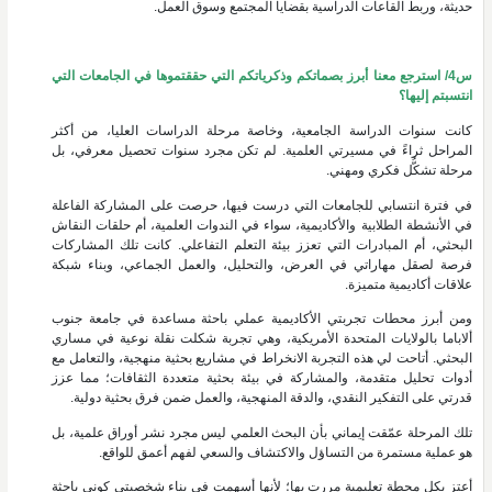
حديثة، وربط القاعات الدراسية بقضايا المجتمع وسوق العمل.
س4/ استرجع معنا أبرز بصماتكم وذكرياتكم التي حققتموها في الجامعات التي
انتسبتم إليها؟
كانت سنوات الدراسة الجامعية، وخاصة مرحلة الدراسات العليا، من أكثر
المراحل ثراءً في مسيرتي العلمية. لم تكن مجرد سنوات تحصيل معرفي، بل
مرحلة تشكُّل فكري ومهني.
في فترة انتسابي للجامعات التي درست فيها، حرصت على المشاركة الفاعلة
في الأنشطة الطلابية والأكاديمية، سواء في الندوات العلمية، أم حلقات النقاش
البحثي، أم المبادرات التي تعزز بيئة التعلم التفاعلي. كانت تلك المشاركات
فرصة لصقل مهاراتي في العرض، والتحليل، والعمل الجماعي، وبناء شبكة
علاقات أكاديمية متميزة.
ومن أبرز محطات تجربتي الأكاديمية عملي باحثة مساعدة في جامعة جنوب
ألاباما بالولايات المتحدة الأمريكية، وهي تجربة شكلت نقلة نوعية في مساري
البحثي. أتاحت لي هذه التجربة الانخراط في مشاريع بحثية منهجية، والتعامل مع
أدوات تحليل متقدمة، والمشاركة في بيئة بحثية متعددة الثقافات؛ مما عزز
قدرتي على التفكير النقدي، والدقة المنهجية، والعمل ضمن فرق بحثية دولية.
تلك المرحلة عمّقت إيماني بأن البحث العلمي ليس مجرد نشر أوراق علمية، بل
هو عملية مستمرة من التساؤل والاكتشاف والسعي لفهم أعمق للواقع.
أعتز بكل محطة تعليمية مررت بها؛ لأنها أسهمت في بناء شخصيتي كوني باحثة