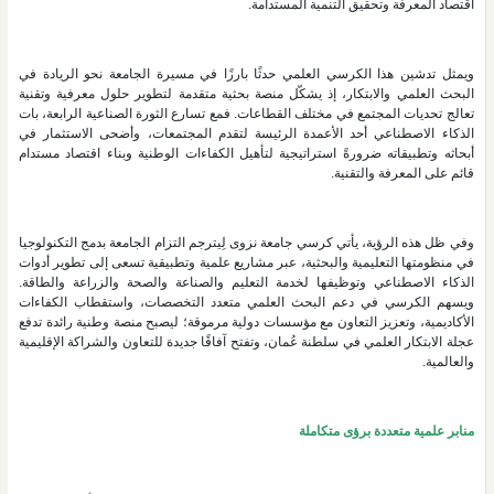
اقتصاد المعرفة وتحقيق التنمية المستدامة.
ويمثل تدشين هذا الكرسي العلمي حدثًا بارزًا في مسيرة الجامعة نحو الريادة في
البحث العلمي والابتكار، إذ يشكّل منصة بحثية متقدمة لتطوير حلول معرفية وتقنية
تعالج تحديات المجتمع في مختلف القطاعات. فمع تسارع الثورة الصناعية الرابعة، بات
الذكاء الاصطناعي أحد الأعمدة الرئيسة لتقدم المجتمعات، وأضحى الاستثمار في
أبحاثه وتطبيقاته ضرورةً استراتيجية لتأهيل الكفاءات الوطنية وبناء اقتصاد مستدام
قائم على المعرفة والتقنية.
وفي ظل هذه الرؤية، يأتي كرسي جامعة نزوى لِيترجم التزام الجامعة بدمج التكنولوجيا
في منظومتها التعليمية والبحثية، عبر مشاريع علمية وتطبيقية تسعى إلى تطوير أدوات
الذكاء الاصطناعي وتوظيفها لخدمة التعليم والصناعة والصحة والزراعة والطاقة.
ويسهم الكرسي في دعم البحث العلمي متعدد التخصصات، واستقطاب الكفاءات
الأكاديمية، وتعزيز التعاون مع مؤسسات دولية مرموقة؛ ليصبح منصة وطنية رائدة تدفع
عجلة الابتكار العلمي في سلطنة عُمان، وتفتح آفاقًا جديدة للتعاون والشراكة الإقليمية
والعالمية.
منابر علمية متعددة برؤى متكاملة