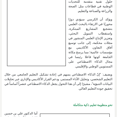
حلول تقنية متقدمة للتحديات
الوطنية في قطاعات مثل: الصحة
والزراعة والصناعة والتعليم.
ويؤكد أن الكرسي سيؤدي دورًا
محوريًا في الارتقاء بالبحث العلمي
بتشجيع المشاريع المبتكرة،
واستقطاب التمويل البحثي،
وتعزيز الإنتاج العلمي المنشور في
مجلات محكمة، إلى جانب توسيع
آفاق التعاون الأكاديمي مع
مؤسسات عالمية؛ مما يرسخ مكانة
الجامعة كونها فاعلا رئيسا في
مجال الذكاء الاصطناعي على
المستويين الوطني والإقليمي.
ويضيف: "إنّ الذكاء الاصطناعي يسهم في إعادة تشكيل التعليم الجامعي من خلال
التعليم الشخصي، وتحليل الأداء المستمر، ودعم القرار الأكاديمي والإداري عبر تحليلات
البيانات التنبؤية"، مشيرًا إلى أن هذا التحول يجعل الذكاء الاصطناعي عنصراً أساساً في
تحقيق جودة التعليم العالي.
نحو منظومة تعليم ذكية متكاملة
أما الدكتور علي بن حسين