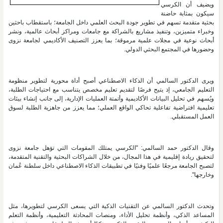
ويضيف أن الكرسي
سيكون بمثابة حاضنة
بحثية متقدمة تسهم في تطوير جودة البحث العلمي داخل الجامعة؛ باستقطاب باحثين
وخبراء متميزين، وتنفيذ مشاريع بالشراكة مع جامعات ومراكز أبحاث عالمية، ونشر
أبحاث نوعية في مجلات علمية مرموقة؛ بما يعزز التصنيف الأكاديمي لجامعة نزوى
وحضورها في المجتمع البحثي الدولي.
ويرى الدكتور السالمي أن الذكاء الاصطناعي أصبح أداة محورية لتطوير منظومة
التعليم الجامعي، إذ يتيح فرصًا لتقديم تعليم مخصص يتناسب مع احتياجات الطلبة،
ويُسهم في تحليل البيانات الأكاديمية وأتمتة العمليات الإدارية، إلى جانب إنشاء بيئات
تعليمية افتراضية تفاعلية تحاكي الواقع العملي؛ مما يعزز من جاهزية الطلبة لسوق
العمل المستقبلي.
وقال الدكتور حمد السالمي: "الكرسي يمتلك المقومات التي تؤهل جامعة نزوى
لتحقيق ريادة إقليمية في هذا المجال، من خلال الشراكات البحثية والتقنية المتقدمة،
لتصبح الجامعة مرجعًا علميًا وفنيًا في تطبيقات الذكاء الاصطناعي داخل سلطنة عُمان
وخارجها".
وتحدث الدكتور السالمي عن التقنيات الذكية التي يسعى الكرسي لتطويرها، مثل
المساعد الذكي، وأنظمة تحليل الأداء، ومنصات المحادثة التعليمية، وأنظمة التعلم