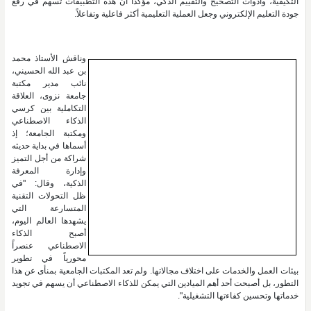
التكيفية، وأدوات التصحيح والتقييم الذكي، مؤكدًا أن هذه التطبيقات تسهم في رفع
جودة التعليم الإلكتروني وجعل العملية التعليمية أكثر فاعلية وتفاعلاً.
وناقش الأستاذ محمد
بن عبد الله الحسيني،
نائب مدير مكتبة
جامعة نزوى، العلاقة
التكاملية بين كرسي
الذكاء الاصطناعي
ومكتبة الجامعة؛ إذ
أسماها في بداية حديثه
شراكة من أجل التميز
وإدارة المعرفة
الذكية، وقال: "في
ظل التحولات التقنية
المتسارعة التي
يشهدها العالم اليوم،
أصبح الذكاء
الاصطناعي عنصراً
محورياً في تطوير
بيئات العمل والخدمات على اختلاف مجالاتها. ولم تعد المكتبات الجامعية بمنأى عن هذا
التطور، بل أصبحت أحد أهم الميادين التي يمكن للذكاء الاصطناعي أن يسهم في تجويد
خدماتها وتحسين كفاءتها التشغيلية".