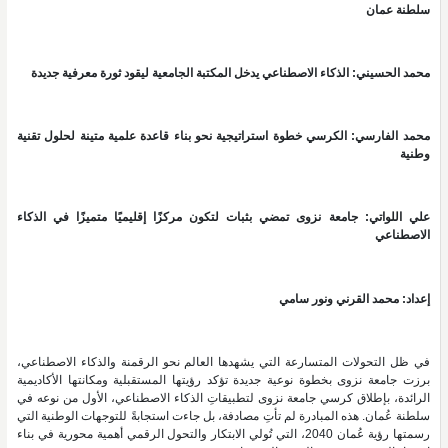
سلطنة عمان
محمد الحسيني: الذكاء الاصطناعي يدخل المكتبة الجامعية ليقود ثورة معرفية جديدة
محمد الفارسي: الكرسي خطوة استراتيجية نحو بناء قاعدة علمية متينة لحلول تقنية
وطنية
علي اللواتي: جامعة نزوى تمضي بثبات لتكون مركزًا إقليميًا متميزًا في الذكاء
الاصطناعي
إعداد: محمد القرني ونور سامي
في ظل التحولات المتسارعة التي يشهدها العالم نحو الرقمنة والذكاء الاصطناعي،
برزت جامعة نزوى بخطوة نوعية جديدة تؤكد رؤيتها المستقبلية ومكانتها الأكاديمية
الرائدة، بإطلاق كرسي جامعة نزوى لتطبيقاتِ الذكاء الاصطناعي، الأول من نوعه في
سلطنة عُمان. هذه المبادرة لم تأتِ مصادفة، بل جاءت استجابةً للتوجهات الوطنية التي
رسمتها رؤية عُمان 2040، التي تُولي الابتكار والتحول الرقمي أهمية محورية في بناء