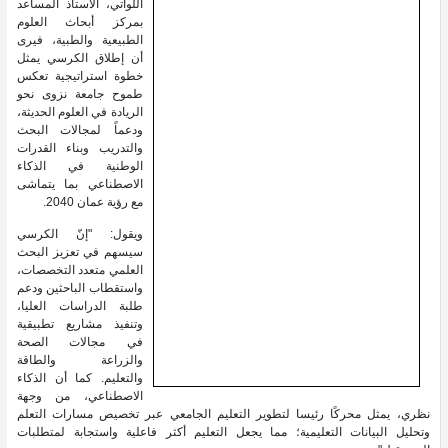
اللواتي، الأستاذ المساعد
بمركز أبحاث العلوم
الطبيعية والطبية، فيرى
أن إطلاق الكرسي يمثل
خطوة استراتيجية تعكس
طموح جامعة نزوى نحو
الريادة في العلوم الحديثة،
ودعماً لمجالات البحث
والتدريب وبناء القدرات
الوطنية في الذكاء
الاصطناعي بما يتماشى
مع رؤية عمان 2040.
ويقول: "إنّ الكرسي
سيسهم في تعزيز البحث
العلمي متعدد التخصصات،
واستقطاب الباحثين ودعم
طلبة الدراسات العليا،
وتنفيذ مشاريع تطبيقية
في مجالات الصحة
والزراعة والطاقة
والتعليم. كما أن الذكاء
الاصطناعي، من وجهة
نظري، يمثل محركًا رئيسا لتطوير التعليم الجامعي عبر تخصيص مسارات التعلم
وتحليل البيانات التعليمية؛ مما يجعل التعليم أكثر فاعلية واستجابة لمتطلبات