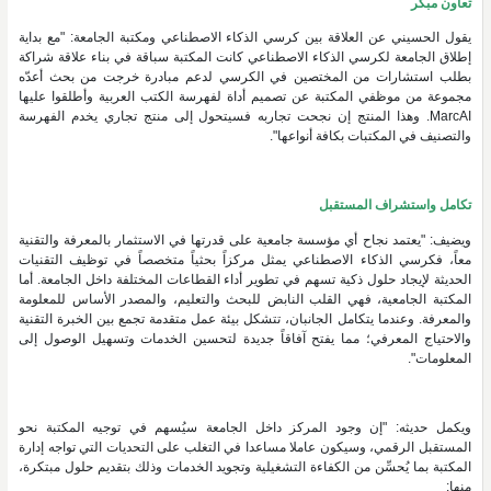
تعاون مبكر
يقول الحسيني عن العلاقة بين كرسي الذكاء الاصطناعي ومكتبة الجامعة: "مع بداية
إطلاق الجامعة لكرسي الذكاء الاصطناعي كانت المكتبة سباقة في بناء علاقة شراكة
بطلب استشارات من المختصين في الكرسي لدعم مبادرة خرجت من بحث أعدّه
مجموعة من موظفي المكتبة عن تصميم أداة لفهرسة الكتب العربية وأطلقوا عليها
MarcAI. وهذا المنتج إن نجحت تجاربه فسيتحول إلى منتج تجاري يخدم الفهرسة
والتصنيف في المكتبات بكافة أنواعها".
تكامل واستشراف المستقبل
ويضيف: "يعتمد نجاح أي مؤسسة جامعية على قدرتها في الاستثمار بالمعرفة والتقنية
معاً، فكرسي الذكاء الاصطناعي يمثل مركزاً بحثياً متخصصاً في توظيف التقنيات
الحديثة لإيجاد حلول ذكية تسهم في تطوير أداء القطاعات المختلفة داخل الجامعة. أما
المكتبة الجامعية، فهي القلب النابض للبحث والتعليم، والمصدر الأساس للمعلومة
والمعرفة. وعندما يتكامل الجانبان، تتشكل بيئة عمل متقدمة تجمع بين الخبرة التقنية
والاحتياج المعرفي؛ مما يفتح آفاقاً جديدة لتحسين الخدمات وتسهيل الوصول إلى
المعلومات".
ويكمل حديثه: "إن وجود المركز داخل الجامعة سيُسهم في توجيه المكتبة نحو
المستقبل الرقمي، وسيكون عاملا مساعدا في التغلب على التحديات التي تواجه إدارة
المكتبة بما يُحسِّن من الكفاءة التشغيلية وتجويد الخدمات وذلك بتقديم حلول مبتكرة،
منها: