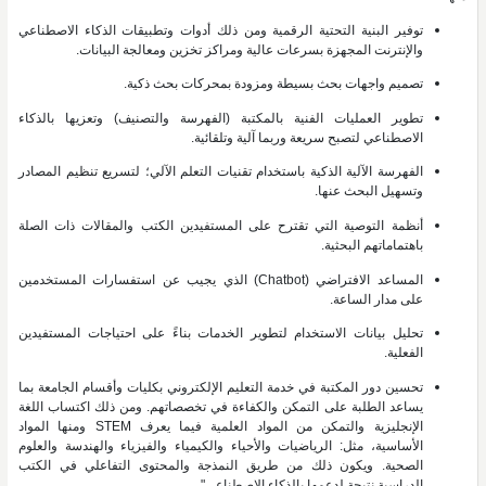
توفير البنية التحتية الرقمية ومن ذلك أدوات وتطبيقات الذكاء الاصطناعي
والإنترنت المجهزة بسرعات عالية ومراكز تخزين ومعالجة البيانات.
تصميم واجهات بحث بسيطة ومزودة بمحركات بحث ذكية.
تطوير العمليات الفنية بالمكتبة (الفهرسة والتصنيف) وتعزيها بالذكاء
الاصطناعي لتصبح سريعة وربما آلية وتلقائية.
الفهرسة الآلية الذكية باستخدام تقنيات التعلم الآلي؛ لتسريع تنظيم المصادر
وتسهيل البحث عنها.
أنظمة التوصية التي تقترح على المستفيدين الكتب والمقالات ذات الصلة
باهتماماتهم البحثية.
المساعد الافتراضي (Chatbot) الذي يجيب عن استفسارات المستخدمين
على مدار الساعة.
تحليل بيانات الاستخدام لتطوير الخدمات بناءً على احتياجات المستفيدين
الفعلية.
تحسين دور المكتبة في خدمة التعليم الإلكتروني بكليات وأقسام الجامعة بما
يساعد الطلبة على التمكن والكفاءة في تخصصاتهم. ومن ذلك اكتساب اللغة
الإنجليزية والتمكن من المواد العلمية فيما يعرف STEM ومنها المواد
الأساسية، مثل: الرياضيات والأحياء والكيمياء والفيزياء والهندسة والعلوم
الصحية. ويكون ذلك من طريق النمذجة والمحتوى التفاعلي في الكتب
الدراسية نتيجة لدعمها بالذكاء الاصطناعي".