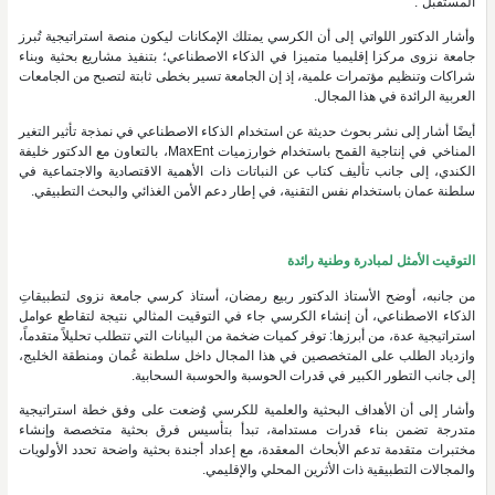
المستقبل".
وأشار الدكتور اللواتي إلى أن الكرسي يمتلك الإمكانات ليكون منصة استراتيجية تُبرز
جامعة نزوى مركزا إقليميا متميزا في الذكاء الاصطناعي؛ بتنفيذ مشاريع بحثية وبناء
شراكات وتنظيم مؤتمرات علمية، إذ إن الجامعة تسير بخطى ثابتة لتصبح من الجامعات
العربية الرائدة في هذا المجال.
أيضًا أشار إلى نشر بحوث حديثة عن استخدام الذكاء الاصطناعي في نمذجة تأثير التغير
المناخي في إنتاجية القمح باستخدام خوارزميات MaxEnt، بالتعاون مع الدكتور خليفة
الكندي، إلى جانب تأليف كتاب عن النباتات ذات الأهمية الاقتصادية والاجتماعية في
سلطنة عمان باستخدام نفس التقنية، في إطار دعم الأمن الغذائي والبحث التطبيقي.
التوقيت الأمثل لمبادرة وطنية رائدة
من جانبه، أوضح الأستاذ الدكتور ربيع رمضان، أستاذ كرسي جامعة نزوى لتطبيقاتِ
الذكاء الاصطناعي، أن إنشاء الكرسي جاء في التوقيت المثالي نتيجة لتقاطع عوامل
استراتيجية عدة، من أبرزها: توفر كميات ضخمة من البيانات التي تتطلب تحليلاً متقدماً،
وازدياد الطلب على المتخصصين في هذا المجال داخل سلطنة عُمان ومنطقة الخليج،
إلى جانب التطور الكبير في قدرات الحوسبة والحوسبة السحابية.
وأشار إلى أن الأهداف البحثية والعلمية للكرسي وُضعت على وفق خطة استراتيجية
متدرجة تضمن بناء قدرات مستدامة، تبدأ بتأسيس فرق بحثية متخصصة وإنشاء
مختبرات متقدمة تدعم الأبحاث المعقدة، مع إعداد أجندة بحثية واضحة تحدد الأولويات
والمجالات التطبيقية ذات الأثرين المحلي والإقليمي.