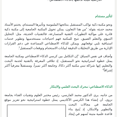
لتأثير مستدام
ونحو مكتبة ذكية تواكب المستقبل بنتائجها الملموسة وتأثيرها المستدام، يختتم الأستاذ
محمد حديثه بقوله: "من هذا التعاون، يمكن تحويل المكتبة الجامعية إلى مكتبة ذكية
قادرة على مواكبة التطورات التقنية المتسارعة، فالتقنيات الحديثة، مثل: التحليل
التنبؤي والتعلم العميق، تتيح للمكتبة فهم احتياجات مستخدميها وتطوير خدمات
استباقية تلبي توقعاتهم. ويمكن للذكاء الاصطناعي المساعدة في دعم القرارات
الإدارية من طريق التحليلات الدقيقة لبيانات الاستخدام وتوقعات المستقبل".
وأضاف في نفس السياق: "إن التكامل بين كرسي الذكاء الاصطناعي ومكتبة الجامعة
يمثل خطوة استراتيجية نحو المستقبل، إذ تتلاقى المعرفة بالتقنية لخدمة البحث
والتعليم. إنها شراكة تبني مكتبة أكثر ذكاءً، وجامعة أكثر تميزاً، ومستقبلاً معرفياً أكثر
إشراقاً"
الذكاء الاصطناعي: محرك البحث العلمي والابتكار
من جانبه، يرى الدكتور محمد الفارسي، رئيس مختبر العلوم وتقنيات الغذاء بجامعة
نزوى، أن إنشاء هذا الكرسي الأكاديمي يمثل
خطوة استراتيجية نحو تعزيز موقع
الجامعة في مجالات البحث
والتطوير والابتكار، إذ يُتيح بناء
قاعدة علمية متينة تُسهم في إيجاد