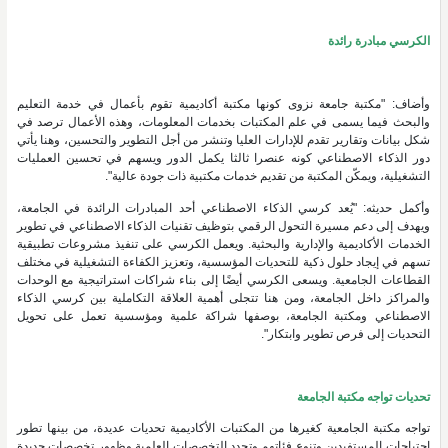
الكرسي مبادرة رائدة
وأضاف: "مكتبة جامعة نزوى كونها مكتبة أكاديمية تقوم بأعمال في خدمة التعليم
والبحث فيما يسمى في علم المكتبات بخدمات المعلومات، وهذه الأعمال ترصد في
شكل بيانات وتقارير تقدم للإدارات العليا وتنشر من أجل التطوير والتحسين، وهنا يأتي
دور الذكاء الاصطناعي كونه عنصرا ثالثا يكمل الدور ويسهم في تحسين العمليات
التشغيلية، ويمكّن المكتبة من تقديم خدمات مكتبية ذات جودة عالية".
وأكمل حديثه: "يُعد كرسي الذكاء الاصطناعي أحد المبادرات الرائدة في الجامعة،
ويهدف إلى دعم مسيرة التحول الرقمي بتوظيف تقنيات الذكاء الاصطناعي في تطوير
الخدمات الأكاديمية والإدارية والبحثية. ويعمل الكرسي على تنفيذ مشروعات تطبيقية
تسهم في إيجاد حلول ذكية للتحديات المؤسسية، وتعزيز الكفاءة التشغيلية في مختلف
القطاعات الجامعية. ويسعى الكرسي أيضًا إلى بناء شراكات استراتيجية مع الوحدات
والمراكز داخل الجامعة، ومن هنا تتجلى أهمية العلاقة التكاملية بين كرسي الذكاء
الاصطناعي ومكتبة الجامعة، بوصفها شراكة علمية ومؤسسية تعمل على تحويل
التحديات إلى فرص تطوير وابتكار".
تحديات تواجه مكتبة الجامعة
تواجه مكتبة الجامعية كغيرها من المكتبات الأكاديمية تحديات عديدة، من بينها تطور
احتياجات المستفيدين وتنوع فئاتهم وتجدد
التخصصات العلمية وظهور تخصصات جديدة