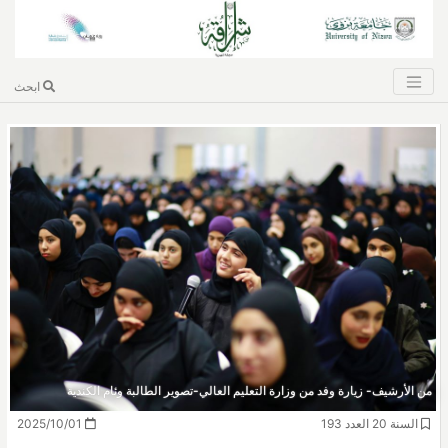
ابحث
من الأرشيف- زيارة وفد من وزارة التعليم العالي-تصوير الطالبة وئام الكندية
السنة 20 العدد 193
2025/10/01