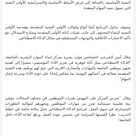
النصية الأساسية، بالإضافة إلى عرض الأنماط الأساسية والاستراتيجية للأوامر النصية
التي تسهل تنفيذ المهام المعقدة.
وسوف يتناول البرنامج أيضًا أنواع وقوالب الأوامر النصية المتقدمة، وهندسة الأوامر
النصية لإنشاء المحتوى، إلى جانب تقنيات كتابة الأوامر المتقدمة ونماذج الاستدلال، مع
تأكيد الاعتبارات الأخلاقية والتوجهات المستقبلية في مجال الذكاء الاصطناعي.
وقال أيمن الشرجي، اختصاصي موارد بشرية بمركز إنماء الموارد البشرية بالجامعة:
"الذكاء الاصطناعي يمثل أداة جوهرية في تعزيز الأداء المؤسسي، مشيرًا إلى أهمية
تجهيز موظفي الجامعة بالمهارات والمعارف اللازمة التي تتيح لهم توظيف هذه التقنية
المتقدمة بفعالية في أعمالهم اليومية؛ بما ينعكس إيجابا على جودة الأداء وسرعة إنجاز
المهام".
وقال: "يحرص المركز على النهوض بقدرات الموظفين في مختلف المجالات بتوفير
بيئة تعليمية مستدامة تعزز من مهارات الموظفين وتجهزهم لمواكبة التطورات
المتسارعة في سوق العمل، فبرامج الذكاء الاصطناعي تحتل مكانة خاصة في خطط
التدريب؛ نظرا لأهميتها المتزايدة في تحسين جودة العمل ورفع كفاءة الأداء داخل
الجامعة".